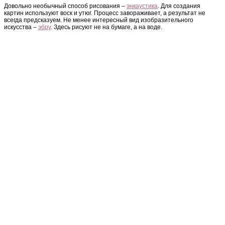
Довольно необычный способ рисования –
энкаустика
. Для создания
картин используют воск и утюг. Процесс завораживает, а результат не
всегда предсказуем. Не менее интересный вид изобразительного
искусства –
эбру
. Здесь рисуют не на бумаге, а на воде.