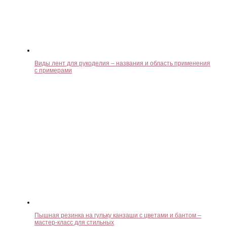
Виды лент для рукоделия – названия и область применения
с примерами
Пышная резинка на гульку канзаши с цветами и бантом –
мастер-класс для стильных