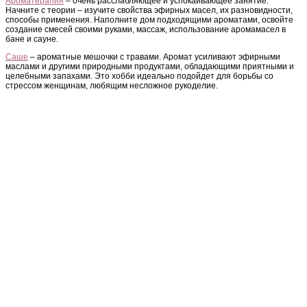
Ароматерапия
– очень расслабляющее и успокаивающее занятие.
Начните с теории – изучите свойства эфирных масел, их разновидности,
способы применения. Наполните дом подходящими ароматами, освойте
создание смесей своими руками, массаж, использование аромамасел в
бане и сауне.
Саше
– ароматные мешочки с травами. Аромат усиливают эфирными
маслами и другими природными продуктами, обладающими приятными и
целебными запахами. Это хобби идеально подойдет для борьбы со
стрессом женщинам, любящим несложное рукоделие.