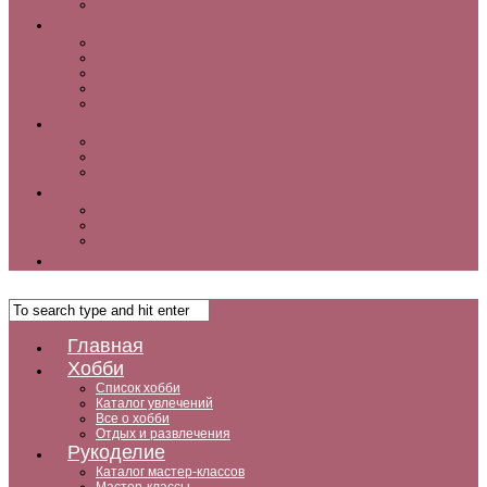
Как заработать дома
Кухня
Закуски
Блюда для ленивых
Салаты
Десерты
Кофе, чай и другие напитки
Дом
Дизайн интерьера и советы по ремонту
Ландшафтный дизайн, сад, дача, огород
Комнатные растения
Дети
Беременность
Воспитание
Досуг и развитие
Мужчины
Главная
Хобби
Список хобби
Каталог увлечений
Все о хобби
Отдых и развлечения
Рукоделие
Каталог мастер-классов