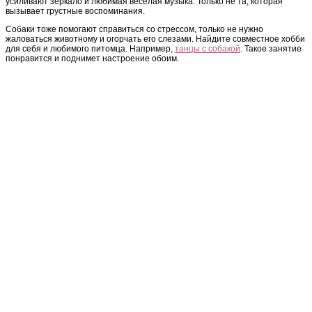
усиливают зеркало и любимая веселая музыка. Только не та, которая
вызывает грустные воспоминания.
Собаки тоже помогают справиться со стрессом, только не нужно
жаловаться животному и огорчать его слезами. Найдите совместное хобби
для себя и любимого питомца. Например,
танцы с собакой
. Такое занятие
понравится и поднимет настроение обоим.