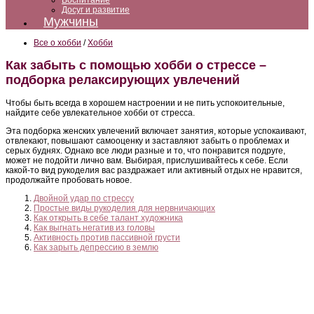
Воспитание
Досуг и развитие
Мужчины
Все о хобби
/
Хобби
Как забыть с помощью хобби о стрессе –
подборка релаксирующих увлечений
Чтобы быть всегда в хорошем настроении и не пить успокоительные,
найдите себе увлекательное хобби от стресса.
Эта подборка женских увлечений включает занятия, которые успокаивают,
отвлекают, повышают самооценку и заставляют забыть о проблемах и
серых буднях. Однако все люди разные и то, что понравится подруге,
может не подойти лично вам. Выбирая, прислушивайтесь к себе. Если
какой-то вид рукоделия вас раздражает или активный отдых не нравится,
продолжайте пробовать новое.
Двойной удар по стрессу
Простые виды рукоделия для нервничающих
Как открыть в себе талант художника
Как выгнать негатив из головы
Активность против пассивной грусти
Как зарыть депрессию в землю