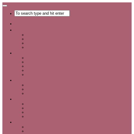
Главная
Хобби
Список хобби
Каталог увлечений
Все о хобби
Отдых и развлечения
Рукоделие
Каталог мастер-классов
Мастер-классы
Идеи для рукоделия
Материалы и инструменты для рукоделия
Интервью с интересными людьми
Красота
Уход за лицом
Уход за волосами
Уход за телом
Мода
Аксессуары
Обувь
Одежда
Шопинг
Деньги
Карьера
Советы по экономии