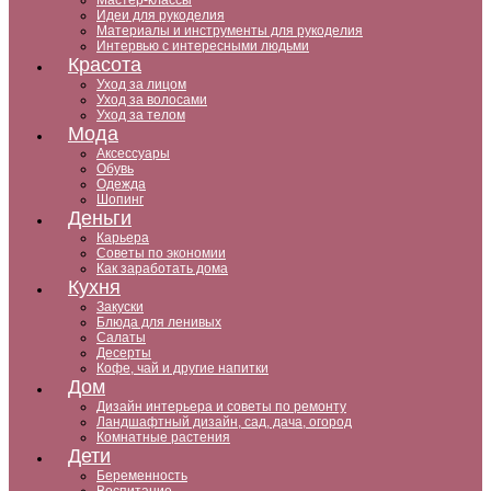
Мастер-классы
Идеи для рукоделия
Материалы и инструменты для рукоделия
Интервью с интересными людьми
Красота
Уход за лицом
Уход за волосами
Уход за телом
Мода
Аксессуары
Обувь
Одежда
Шопинг
Деньги
Карьера
Советы по экономии
Как заработать дома
Кухня
Закуски
Блюда для ленивых
Салаты
Десерты
Кофе, чай и другие напитки
Дом
Дизайн интерьера и советы по ремонту
Ландшафтный дизайн, сад, дача, огород
Комнатные растения
Дети
Беременность