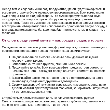
Перед тем как сделать мини-сад, продумайте, где он будет находиться, и
все ли его стороны будут одинаково просматриваться. Если композиция
будет видна только с одной стороны, то лучше продумать небольшую
горку, при круговом просмотре и обзору сверху подойдет ровная
поверхность. Также от имеющегося места зависит выбор формы емкости –
всесторонний обзор позволяет использовать практически любую посуду, а
для сада на подоконнике больше подойдут прямоугольные и квадратные
горшочки.
От слов к саду своей мечты – как создать садик в горшке
Определившись с местом установки, формой горшка, стилем композиции и
растениями, переходите к созданию мини-сада своими руками.
На дно выбранной емкости насыпьте слой дренажа из щебня,
керамзита или гальки.
Заполните контейнер грунтом, смешанным с песком.
Продумайте дизайн. Если в ландшафте предусмотрен домик, то
начинайте с него – так будет проще обыграть «поместье» по всем
правилам.
Высаживайте растения, согласно плану и ориентируясь на фото
мини-садов, созданных другими «садоводами».
Сверху задекорируйте участки дорожками, «газонами», дополните
дизайн малыми архитектурными формами, заборчиками, игрушками
из детских шоколадных яиц.
Старайтесь сделать как можно больше элементов своими руками.
Симпатичные колодцы несложно смастерить из зубочисток, лавочки – из
палочек для шашлыка, а изгородь – из веточек.