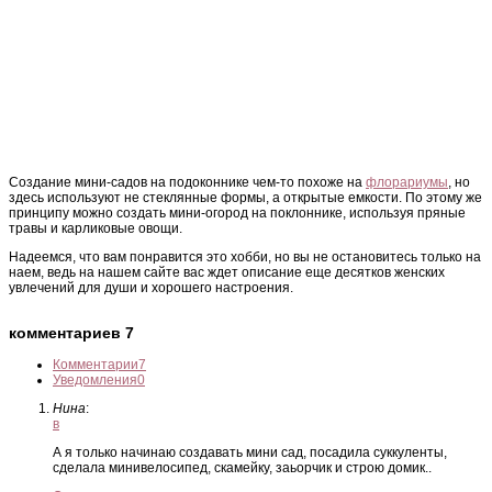
Создание мини-садов на подоконнике чем-то похоже на
флорариумы
, но
здесь используют не стеклянные формы, а открытые емкости. По этому же
принципу можно создать мини-огород на поклоннике, используя пряные
травы и карликовые овощи.
Надеемся, что вам понравится это хобби, но вы не остановитесь только на
наем, ведь на нашем сайте вас ждет описание еще десятков женских
увлечений для души и хорошего настроения.
комментариев 7
Комментарии
7
Уведомления
0
Нина
:
в
А я только начинаю создавать мини сад, посадила суккуленты,
сделала минивелосипед, скамейку, заьорчик и строю домик..