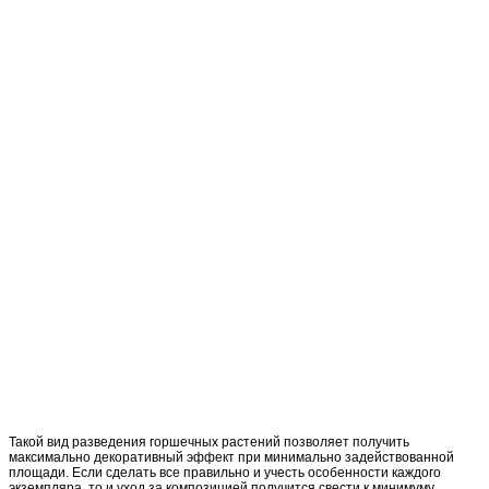
Такой вид разведения горшечных растений позволяет получить
максимально декоративный эффект при минимально задействованной
площади. Если сделать все правильно и учесть особенности каждого
экземпляра, то и уход за композицией получится свести к минимуму.