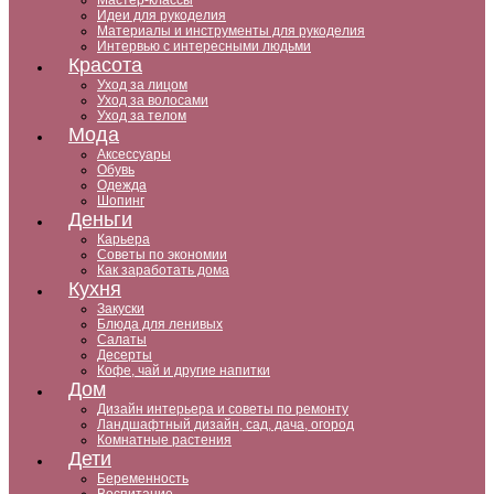
Мастер-классы
Идеи для рукоделия
Материалы и инструменты для рукоделия
Интервью с интересными людьми
Красота
Уход за лицом
Уход за волосами
Уход за телом
Мода
Аксессуары
Обувь
Одежда
Шопинг
Деньги
Карьера
Советы по экономии
Как заработать дома
Кухня
Закуски
Блюда для ленивых
Салаты
Десерты
Кофе, чай и другие напитки
Дом
Дизайн интерьера и советы по ремонту
Ландшафтный дизайн, сад, дача, огород
Комнатные растения
Дети
Беременность