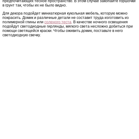
предпочитающих тесное пространство. В этом случае закопайте горшочки
в грунт так, чтобы их не было видно.
Для декора подойдет миниатюрная кукольная мебель, которую можно
покрасить. Домик и различные детали не составит труда изготовить из
полимерной глины или
соленого теста
. В качестве ночного освещения
подойдут светодиодные гирлянды, мягкого света несложно добиться при
помощи светящейся краски. Чтобы оживить домик, поставьте в него
светодиодную свечку.