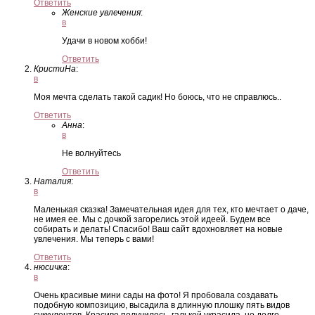
Ответить
Женские увлечения
:
в
Удачи в новом хобби!
Ответить
КристиНа
:
в
Моя мечта сделать такой садик! Но боюсь, что не справлюсь..
Ответить
Анна
:
в
Не волнуйтесь
Ответить
Наталия
:
в
Маленькая сказка! Замечательная идея для тех, кто мечтает о даче,
не имея ее. Мы с дочкой загорелись этой идеей. Будем все
собирать и делать! Спасибо! Ваш сайт вдохновляет на новые
увлечения. Мы теперь с вами!
Ответить
нюсичка
:
в
Очень красивые мини сады на фото! Я пробовала создавать
подобную композицию, высадила в длинную плошку пять видов
суккулентов. Красиво получилось, галькой украсила, но долго