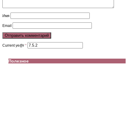
Имя
Email
Current ye@r
*
Полезное