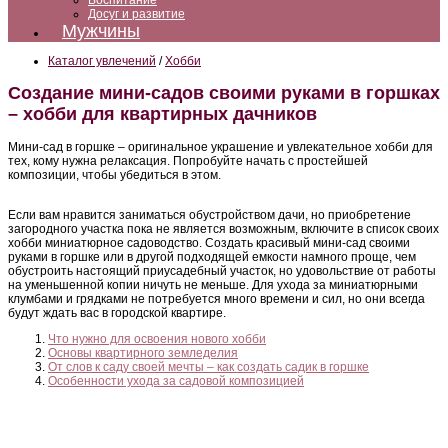
Воспитание
Досуг и развитие
Мужчины
Каталог увлечений
/
Хобби
Создание мини-садов своими руками в горшках
– хобби для квартирных дачников
Мини-сад в горшке – оригинальное украшение и увлекательное хобби для
тех, кому нужна релаксация. Попробуйте начать с простейшей
композиции, чтобы убедиться в этом.
Если вам нравится заниматься обустройством дачи, но приобретение
загородного участка пока не является возможным, включите в список своих
хобби миниатюрное садоводство. Создать красивый мини-сад своими
руками в горшке или в другой подходящей емкости намного проще, чем
обустроить настоящий приусадебный участок, но удовольствие от работы
на уменьшенной копии ничуть не меньше. Для ухода за миниатюрными
клумбами и грядками не потребуется много времени и сил, но они всегда
будут ждать вас в городской квартире.
Что нужно для освоения нового хобби
Основы квартирного земледелия
От слов к саду своей мечты – как создать садик в горшке
Особенности ухода за садовой композицией