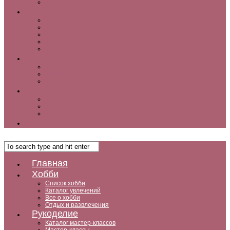
Как заработать дома
Кухня
Закуски
Блюда для ленивых
Салаты
Десерты
Кофе, чай и другие напитки
Дом
Дизайн интерьера и советы по ремонту
Ландшафтный дизайн, сад, дача, огород
Комнатные растения
Дети
Беременность
Воспитание
Досуг и развитие
Мужчины
Главная
Хобби
Список хобби
Каталог увлечений
Все о хобби
Отдых и развлечения
Рукоделие
Каталог мастер-классов