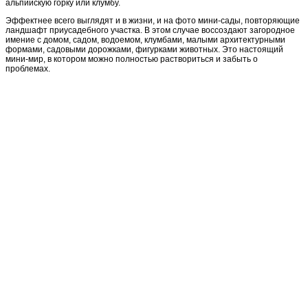
альпийскую горку или клумбу.
Эффектнее всего выглядят и в жизни, и на фото мини-сады, повторяющие
ландшафт приусадебного участка. В этом случае воссоздают загородное
имение с домом, садом, водоемом, клумбами, малыми архитектурными
формами, садовыми дорожками, фигурками животных. Это настоящий
мини-мир, в котором можно полностью раствориться и забыть о
проблемах.