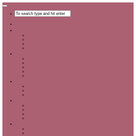
Главная
Хобби
Список хобби
Каталог увлечений
Все о хобби
Отдых и развлечения
Рукоделие
Каталог мастер-классов
Мастер-классы
Идеи для рукоделия
Материалы и инструменты для рукоделия
Интервью с интересными людьми
Красота
Уход за лицом
Уход за волосами
Уход за телом
Мода
Аксессуары
Обувь
Одежда
Шопинг
Деньги
Карьера
Советы по экономии