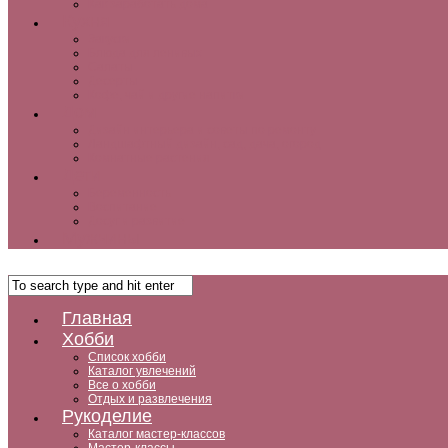
Как заработать дома
Кухня
Закуски
Блюда для ленивых
Салаты
Десерты
Кофе, чай и другие напитки
Дом
Дизайн интерьера и советы по ремонту
Ландшафтный дизайн, сад, дача, огород
Комнатные растения
Дети
Беременность
Воспитание
Досуг и развитие
Мужчины
Главная
Хобби
Список хобби
Каталог увлечений
Все о хобби
Отдых и развлечения
Рукоделие
Каталог мастер-классов