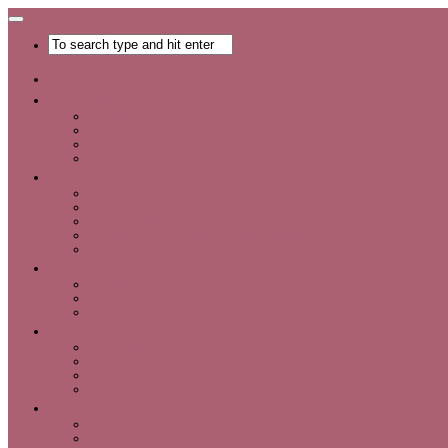
Главная
Хобби
Список хобби
Каталог увлечений
Все о хобби
Отдых и развлечения
Рукоделие
Каталог мастер-классов
Мастер-классы
Идеи для рукоделия
Материалы и инструменты для рукоделия
Интервью с интересными людьми
Красота
Уход за лицом
Уход за волосами
Уход за телом
Мода
Аксессуары
Обувь
Одежда
Шопинг
Деньги
Карьера
Советы по экономии