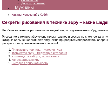
Воспитание
Досуг и развитие
Мужчины
Каталог увлечений
/
Хобби
Секреты рисования в технике эбру – какие ше
Необычная техника рисования по водной глади под названием эбру, также 
Рисование в технике эбру очень увлекательное и совсем не сложное заняти
которые больше напоминают рисунок на природных минералах или оперение э
раскрасит вашу жизнь новыми красками!
Плавающие чернила – история чуда
Творчество эбру – медитация и терапия
Что входит в набор для рисования
Как создать картину
Выгодная оригинальность