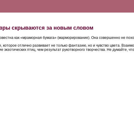
девры скрываются за новым словом
известна как «мраморная бумага» (марморирование). Она совершенно не похо
е, которое отлично развивает не только фантазию, но и чувство цвета. Вза
кзотических птиц, чем результат рукотворного творчества. Не думайте, что 