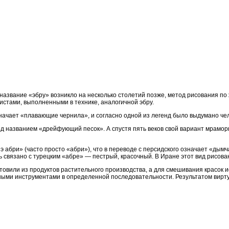
 название «эбру» возникло на несколько столетий позже, метод рисования по
стами, выполненными в технике, аналогичной эбру.
значает «плавающие чернила», и согласно одной из легенд было выдумано ч
под названием «дрейфующий песок». А спустя пять веков свой вариант мрамор
э абри» (часто просто «абри»), что в переводе с персидского означает «дым
 связано с турецким «абре» — пестрый, красочный. В Иране этот вид рисовани
 готовили из продуктов растительного производства, а для смешивания красо
ными инструментами в определенной последовательности. Результатом вирт