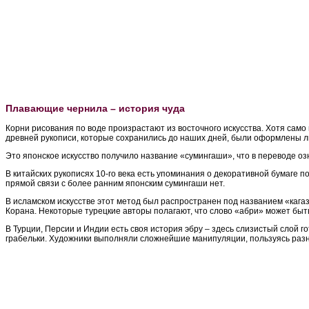
Плавающие чернила – история чуда
Корни рисования по воде произрастают из восточного искусства. Хотя само
древней рукописи, которые сохранились до наших дней, были оформлены ли
Это японское искусство получило название «сумингаши», что в переводе о
В китайских рукописях 10-го века есть упоминания о декоративной бумаге 
прямой связи с более ранним японским сумингаши нет.
В исламском искусстве этот метод был распространен под названием «кагаз
Корана. Некоторые турецкие авторы полагают, что слово «абри» может быть
В Турции, Персии и Индии есть своя история эбру – здесь слизистый слой
грабельки. Художники выполняли сложнейшие манипуляции, пользуясь раз