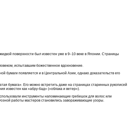
 жидкой поверхности был известен уже в 9–10 веке в Японии. Страницы
еловеком, испытавшим божественное вдохновение.
ной бумаги появляется и в Центральной Азии, однако доказательств его
чатая бумага». Его можно встретить даже на страницах старинных рукописей
я известен как «абру-бад» («облака и ветер»).
к использовали инструменты напоминающие гребешок для волос или
уозной работы мастеров становились завораживающие узоры.