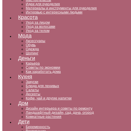
Мастер-классы
Идеи для рукоделия
Материалы и инструменты для рукоделия
Интервью с интересными людьми
Красота
Уход за лицом
Уход за волосами
Уход за телом
Мода
Аксессуары
Обувь
Одежда
Шопинг
Деньги
Карьера
Советы по экономии
Как заработать дома
Кухня
Закуски
Блюда для ленивых
Салаты
Десерты
Кофе, чай и другие напитки
Дом
Дизайн интерьера и советы по ремонту
Ландшафтный дизайн, сад, дача, огород
Комнатные растения
Дети
Беременность