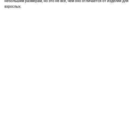
небольшим размерам, но это не все, чем оно отличается от изделий для
взрослых.