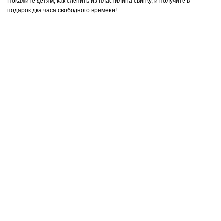
Покажите детям, как слепить из пластилина свинку, и получите в
подарок два часа свободного времени!