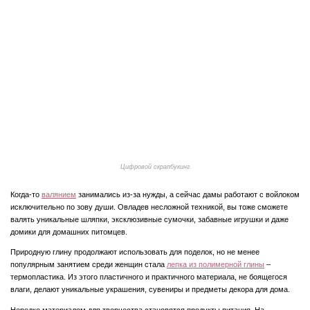
Цифровой скрапбукинг
Когда-то
валянием
занимались из-за нужды, а сейчас дамы работают с войлоком
исключительно по зову души. Овладев несложной техникой, вы тоже сможете
валять уникальные шляпки, эксклюзивные сумочки, забавные игрушки и даже
домики для домашних питомцев.
Природную глину продолжают использовать для поделок, но не менее
популярным занятием среди женщин стала
лепка из полимерной глины
–
термопластика. Из этого пластичного и практичного материала, не боящегося
влаги, делают уникальные украшения, сувениры и предметы декора для дома.
Нередко материалом для творчества становятся продукты питания. На