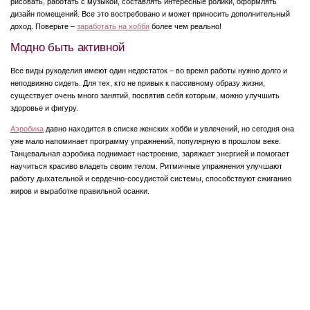
рисовать, работать с музыкой, составлять интересные ролики, оформлять
дизайн помещений. Все это востребовано и может приносить дополнительный
доход. Поверьте –
заработать на хобби
более чем реально!
Модно быть активной
Все виды рукоделия имеют один недостаток – во время работы нужно долго и
неподвижно сидеть. Для тех, кто не привык к пассивному образу жизни,
существует очень много занятий, посвятив себя которым, можно улучшить
здоровье и фигуру.
Аэробика
давно находится в списке женских хобби и увлечений, но сегодня она
уже мало напоминает программу упражнений, популярную в прошлом веке.
Танцевальная аэробика поднимает настроение, заряжает энергией и помогает
научиться красиво владеть своим телом. Ритмичные упражнения улучшают
работу дыхательной и сердечно-сосудистой системы, способствуют сжиганию
жиров и выработке правильной осанки.