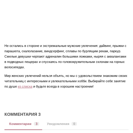
Не остались в стороне и экстремальные мужские увлечения: дайвинг, прыжки с
парашюта, скалолазание, виндсерфинг, сплавы по бурлящим рекам, паркур.
Смелые девушки черпают адреналин большими ложками, ныряя с аквалангами
в подводных пещерах и спускаясь по головокружительным склонам на горных
велосипедах.
Мир женских увлечений нельзя объять, но мы с удовольствием знакомим своих
читательниц с интересными и увлекательными хобби. Выбирайте себе занятие
по душе
из списка
и будьте всегда в хорошем настроении!
КОММЕНТАРИЯ 3
Комментарии
3
Уведомления
0