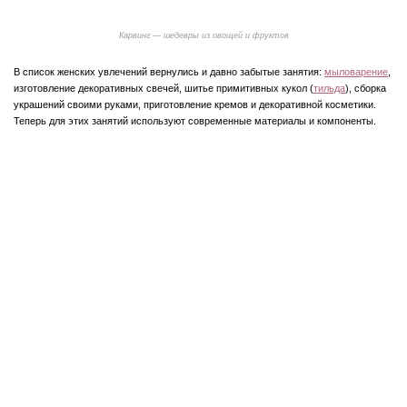
Карвинг — шедевры из овощей и фруктов
В список женских увлечений вернулись и давно забытые занятия:
мыловарение
,
изготовление декоративных свечей, шитье примитивных кукол (
тильда
), сборка
украшений своими руками, приготовление кремов и декоративной косметики.
Теперь для этих занятий используют современные материалы и компоненты.