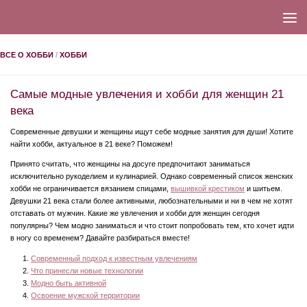
ВСЕ О ХОББИ
/
ХОББИ
Самые модные увлечения и хобби для женщин 21
века
Современные девушки и женщины ищут себе модные занятия для души! Хотите
найти хобби, актуальное в 21 веке? Поможем!
Принято считать, что женщины на досуге предпочитают заниматься
исключительно рукоделием и кулинарией. Однако современный список женских
хобби не ограничивается вязанием спицами,
вышивкой крестиком
и шитьем.
Девушки 21 века стали более активными, любознательными и ни в чем не хотят
отставать от мужчин. Какие же увлечения и хобби для женщин сегодня
популярны? Чем модно заниматься и что стоит попробовать тем, кто хочет идти
в ногу со временем? Давайте разбираться вместе!
Современный подход к известным увлечениям
Что принесли новые технологии
Модно быть активной
Освоение мужской территории