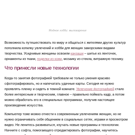
Модное хобби: мыловарение
Возможность путешествовать по миру и общаться с жителями других культур
пополнила копилку увлечений и хобби для женщин заморскими видами
творчества. Усидчивые женщины освоили
канзаши
– шитье из ленточек,
орнаменты из ткани,
поделки из кожи
, мозаику из стекла, витражную технику.
Что принесли новые технологии
Когда-то занятия фотографией требовали не только умения красиво
сфотографировать, но и напечатать удачные карты. Сегодня не нужно
проявлять пленку и сидеть в темной комнате.
Увлечение фотографией
стало
более интересным и творческим, главное – правильно поймать кадр, а потом
можно обработать его в специальных программах, получив настоящее
произведение искусства.
Компьютер тоже можно отнести к современным увлечениям женщин, но не
нужно ограничивать себя общением в социальных сетях, играми и просмотром
видео. Не ленитесь развиваться, изучать новые программы и технологии.
Начните с софта, помогающего отредактировать фотографии, научитесь