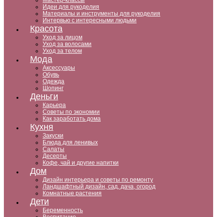
Мастер-классы
Идеи для рукоделия
Материалы и инструменты для рукоделия
Интервью с интересными людьми
Красота
Уход за лицом
Уход за волосами
Уход за телом
Мода
Аксессуары
Обувь
Одежда
Шопинг
Деньги
Карьера
Советы по экономии
Как заработать дома
Кухня
Закуски
Блюда для ленивых
Салаты
Десерты
Кофе, чай и другие напитки
Дом
Дизайн интерьера и советы по ремонту
Ландшафтный дизайн, сад, дача, огород
Комнатные растения
Дети
Беременность