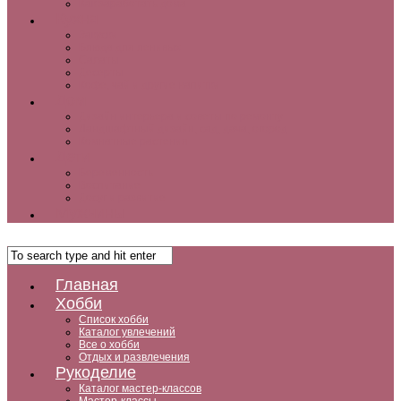
Как заработать дома
Кухня
Закуски
Блюда для ленивых
Салаты
Десерты
Кофе, чай и другие напитки
Дом
Дизайн интерьера и советы по ремонту
Ландшафтный дизайн, сад, дача, огород
Комнатные растения
Дети
Беременность
Воспитание
Досуг и развитие
Мужчины
Главная
Хобби
Список хобби
Каталог увлечений
Все о хобби
Отдых и развлечения
Рукоделие
Каталог мастер-классов