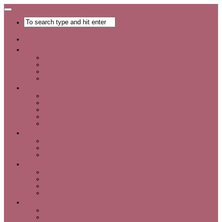
Главная
Хобби
Список хобби
Каталог увлечений
Все о хобби
Отдых и развлечения
Рукоделие
Каталог мастер-классов
Мастер-классы
Идеи для рукоделия
Материалы и инструменты для рукоделия
Интервью с интересными людьми
Красота
Уход за лицом
Уход за волосами
Уход за телом
Мода
Аксессуары
Обувь
Одежда
Шопинг
Деньги
Карьера
Советы по экономии