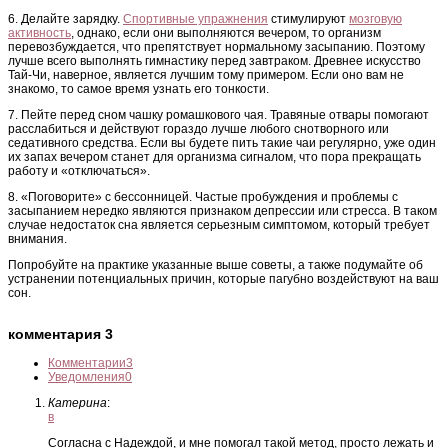
6. Делайте зарядку.
Спортивные упражнения
стимулируют
мозговую
активность
, однако, если они выполняются вечером, то организм
перевозбуждается, что препятствует нормальному засыпанию. Поэтому
лучше всего выполнять гимнастику перед завтраком. Древнее искусство
Тай-Чи, наверное, является лучшим тому примером. Если оно вам не
знакомо, то самое время узнать его тонкости.
7. Пейте перед сном чашку ромашкового чая. Травяные отвары помогают
расслабиться и действуют гораздо лучше любого снотворного или
седативного средства. Если вы будете пить такие чаи регулярно, уже один
их запах вечером станет для организма сигналом, что пора прекращать
работу и «отключаться».
8. «Поговорите» с бессонницей. Частые пробуждения и проблемы с
засыпанием нередко являются признаком депрессии или стресса. В таком
случае недостаток сна является серьезным симптомом, который требует
внимания.
Попробуйте на практике указанные выше советы, а также подумайте об
устранении потенциальных причин, которые пагубно воздействуют на ваш
сон.
комментария 3
Комментарии
3
Уведомления
0
Катерина
:
в
Согласна с Надеждой, и мне помогал такой метод, просто лежать и