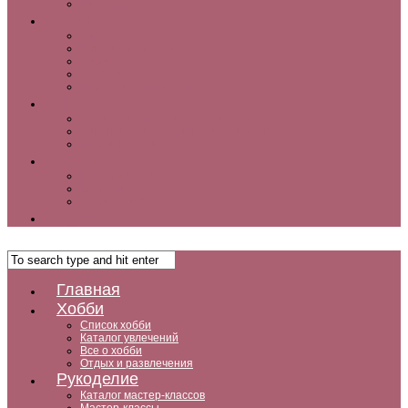
Как заработать дома
Кухня
Закуски
Блюда для ленивых
Салаты
Десерты
Кофе, чай и другие напитки
Дом
Дизайн интерьера и советы по ремонту
Ландшафтный дизайн, сад, дача, огород
Комнатные растения
Дети
Беременность
Воспитание
Досуг и развитие
Мужчины
Главная
Хобби
Список хобби
Каталог увлечений
Все о хобби
Отдых и развлечения
Рукоделие
Каталог мастер-классов