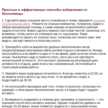
Простые и эффективные способы избавления от
бессонницы
1. Сделайте ваше спальное место спокойным и тихим, оформите
спальню
в подходящем цвете
. Уберите из спальни компьютер, телевизор, радио и
любую музыкальную технику, а также никогда не выполняйте рабочие
задачи в постели. Важно сделать комнату настолько чистой, насколько это
возможно, чтобы ничто не отвлекало вас от засыпания. Также
рекомендуется убрать из спальни часы, поскольку нет ничего хуже, чем
видеть, как идут минуты в попытках уснуть.
2. Тренируйте себя на выработку удобных биологических часов,
предполагающих регулярную смену ритмов отдыха и активности. Всегда
просыпайтесь и вставайте в одно и то же время, даже если вы плохо спали
ночью. Аналогично надо и ложится спать, пусть вы и не чувствуете
значительной усталости. Это настроит организм на регулярный цикл
активности и отдыха, даже если у вас напряженный, неспокойный и
стрессовый режим работы.
3. Уважайте ваши природные потребности. Если вы ложитесь в 22.00, но
не можете уснуть вплоть до часу ночи, то не мучайтесь зазря, и
бодрствуйте до 00.30.
4. Не используйте выходные для того, чтобы отсыпаться, поскольку это
приведет к сбою ваших биологических часов, и в будни будет труднее
вставать.
5. Возможность подремать в течение дня, например, в транспорте, — это
хороший способ восстановить энергию. Однако старайтесь дремать не
больше 10-20 минут, иначе появятся трудности с засыпанием ночью.