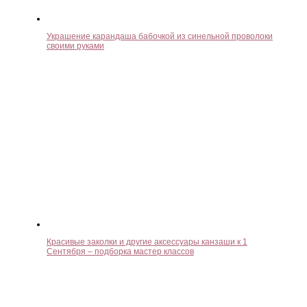
Украшение карандаша бабочкой из синельной проволоки
своими руками
Красивые заколки и другие аксессуары канзаши к 1
Сентября – подборка мастер классов