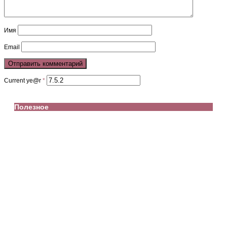
Имя
Email
Current ye@r
*
Полезное