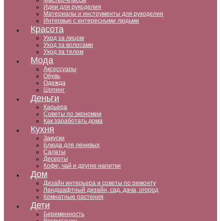
Мастер-классы
Идеи для рукоделия
Материалы и инструменты для рукоделия
Интервью с интересными людьми
Красота
Уход за лицом
Уход за волосами
Уход за телом
Мода
Аксессуары
Обувь
Одежда
Шопинг
Деньги
Карьера
Советы по экономии
Как заработать дома
Кухня
Закуски
Блюда для ленивых
Салаты
Десерты
Кофе, чай и другие напитки
Дом
Дизайн интерьера и советы по ремонту
Ландшафтный дизайн, сад, дача, огород
Комнатные растения
Дети
Беременность