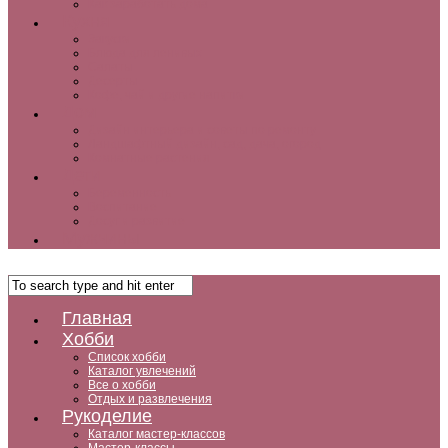
Как заработать дома
Кухня
Закуски
Блюда для ленивых
Салаты
Десерты
Кофе, чай и другие напитки
Дом
Дизайн интерьера и советы по ремонту
Ландшафтный дизайн, сад, дача, огород
Комнатные растения
Дети
Беременность
Воспитание
Досуг и развитие
Мужчины
Главная
Хобби
Список хобби
Каталог увлечений
Все о хобби
Отдых и развлечения
Рукоделие
Каталог мастер-классов