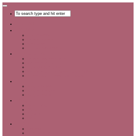
Главная
Хобби
Список хобби
Каталог увлечений
Все о хобби
Отдых и развлечения
Рукоделие
Каталог мастер-классов
Мастер-классы
Идеи для рукоделия
Материалы и инструменты для рукоделия
Интервью с интересными людьми
Красота
Уход за лицом
Уход за волосами
Уход за телом
Мода
Аксессуары
Обувь
Одежда
Шопинг
Деньги
Карьера
Советы по экономии