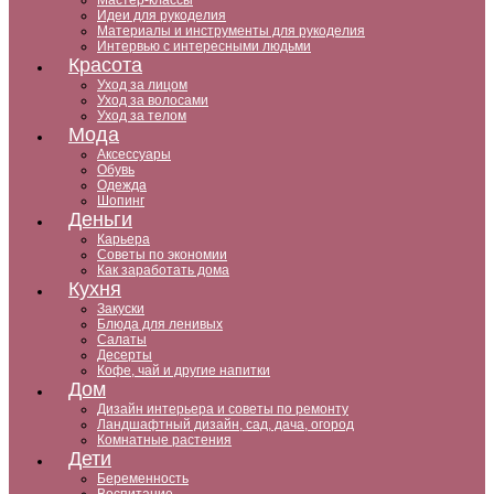
Мастер-классы
Идеи для рукоделия
Материалы и инструменты для рукоделия
Интервью с интересными людьми
Красота
Уход за лицом
Уход за волосами
Уход за телом
Мода
Аксессуары
Обувь
Одежда
Шопинг
Деньги
Карьера
Советы по экономии
Как заработать дома
Кухня
Закуски
Блюда для ленивых
Салаты
Десерты
Кофе, чай и другие напитки
Дом
Дизайн интерьера и советы по ремонту
Ландшафтный дизайн, сад, дача, огород
Комнатные растения
Дети
Беременность