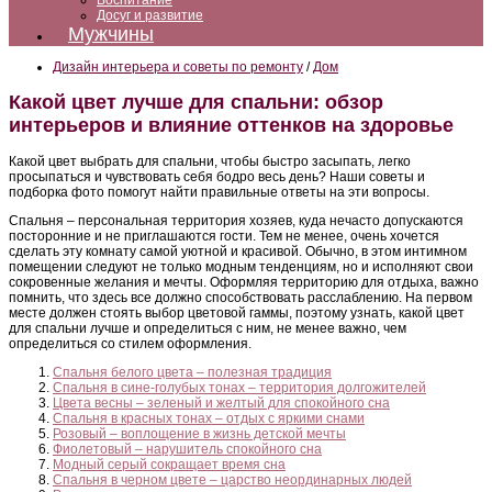
Воспитание
Досуг и развитие
Мужчины
Дизайн интерьера и советы по ремонту
/
Дом
Какой цвет лучше для спальни: обзор
интерьеров и влияние оттенков на здоровье
Какой цвет выбрать для спальни, чтобы быстро засыпать, легко
просыпаться и чувствовать себя бодро весь день? Наши советы и
подборка фото помогут найти правильные ответы на эти вопросы.
Спальня – персональная территория хозяев, куда нечасто допускаются
посторонние и не приглашаются гости. Тем не менее, очень хочется
сделать эту комнату самой уютной и красивой. Обычно, в этом интимном
помещении следуют не только модным тенденциям, но и исполняют свои
сокровенные желания и мечты. Оформляя территорию для отдыха, важно
помнить, что здесь все должно способствовать расслаблению. На первом
месте должен стоять выбор цветовой гаммы, поэтому узнать, какой цвет
для спальни лучше и определиться с ним, не менее важно, чем
определиться со стилем оформления.
Спальня белого цвета – полезная традиция
Спальня в сине-голубых тонах – территория долгожителей
Цвета весны – зеленый и желтый для спокойного сна
Спальня в красных тонах – отдых с яркими снами
Розовый – воплощение в жизнь детской мечты
Фиолетовый – нарушитель спокойного сна
Модный серый сокращает время сна
Спальня в черном цвете – царство неординарных людей