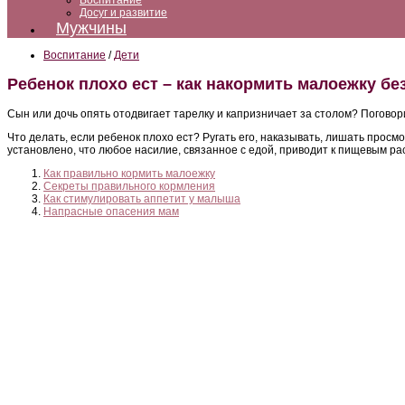
Воспитание
Досуг и развитие
Мужчины
Воспитание
/
Дети
Ребенок плохо ест – как накормить малоежку бе
Сын или дочь опять отодвигает тарелку и капризничает за столом? Поговори
Что делать, если ребенок плохо ест? Ругать его, наказывать, лишать прос
установлено, что любое насилие, связанное с едой, приводит к пищевым р
Как правильно кормить малоежку
Секреты правильного кормления
Как стимулировать аппетит у малыша
Напрасные опасения мам