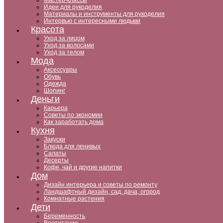
Мастер-классы
Идеи для рукоделия
Материалы и инструменты для рукоделия
Интервью с интересными людьми
Красота
Уход за лицом
Уход за волосами
Уход за телом
Мода
Аксессуары
Обувь
Одежда
Шопинг
Деньги
Карьера
Советы по экономии
Как заработать дома
Кухня
Закуски
Блюда для ленивых
Салаты
Десерты
Кофе, чай и другие напитки
Дом
Дизайн интерьера и советы по ремонту
Ландшафтный дизайн, сад, дача, огород
Комнатные растения
Дети
Беременность