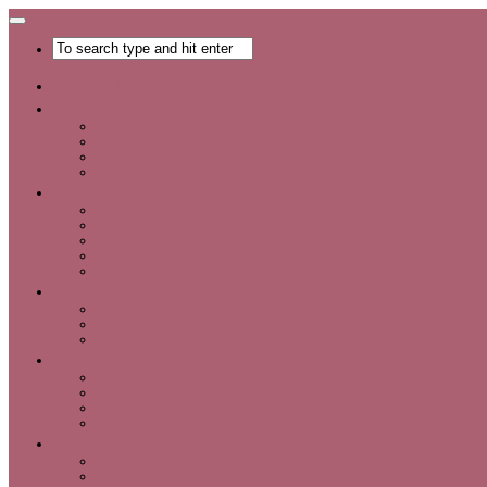
Главная
Хобби
Список хобби
Каталог увлечений
Все о хобби
Отдых и развлечения
Рукоделие
Каталог мастер-классов
Мастер-классы
Идеи для рукоделия
Материалы и инструменты для рукоделия
Интервью с интересными людьми
Красота
Уход за лицом
Уход за волосами
Уход за телом
Мода
Аксессуары
Обувь
Одежда
Шопинг
Деньги
Карьера
Советы по экономии