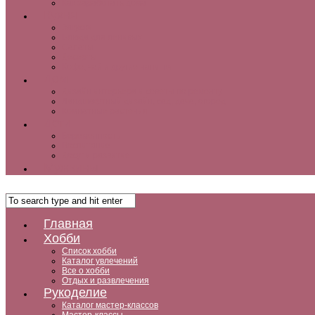
Как заработать дома
Кухня
Закуски
Блюда для ленивых
Салаты
Десерты
Кофе, чай и другие напитки
Дом
Дизайн интерьера и советы по ремонту
Ландшафтный дизайн, сад, дача, огород
Комнатные растения
Дети
Беременность
Воспитание
Досуг и развитие
Мужчины
Главная
Хобби
Список хобби
Каталог увлечений
Все о хобби
Отдых и развлечения
Рукоделие
Каталог мастер-классов