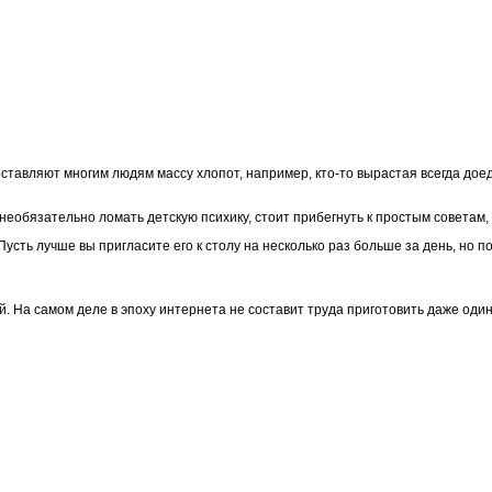
вляют многим людям массу хлопот, например, кто-то вырастая всегда доедает
еобязательно ломать детскую психику, стоит прибегнуть к простым советам,
ть лучше вы пригласите его к столу на несколько раз больше за день, но по
й. На самом деле в эпоху интернета не составит труда приготовить даже оди