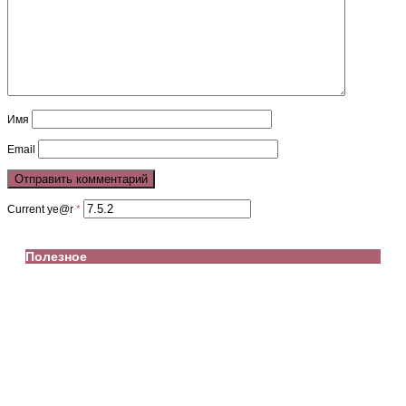
Имя
Email
Current ye@r
*
Полезное