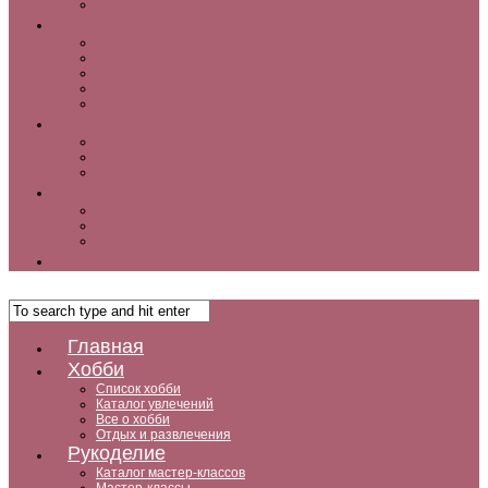
Как заработать дома
Кухня
Закуски
Блюда для ленивых
Салаты
Десерты
Кофе, чай и другие напитки
Дом
Дизайн интерьера и советы по ремонту
Ландшафтный дизайн, сад, дача, огород
Комнатные растения
Дети
Беременность
Воспитание
Досуг и развитие
Мужчины
Главная
Хобби
Список хобби
Каталог увлечений
Все о хобби
Отдых и развлечения
Рукоделие
Каталог мастер-классов