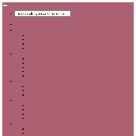
Главная
Хобби
Список хобби
Каталог увлечений
Все о хобби
Отдых и развлечения
Рукоделие
Каталог мастер-классов
Мастер-классы
Идеи для рукоделия
Материалы и инструменты для рукоделия
Интервью с интересными людьми
Красота
Уход за лицом
Уход за волосами
Уход за телом
Мода
Аксессуары
Обувь
Одежда
Шопинг
Деньги
Карьера
Советы по экономии