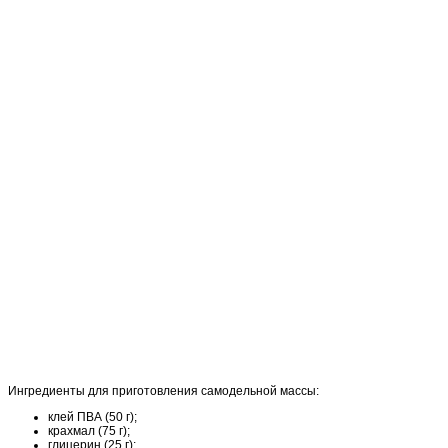
Ингредиенты для приготовления самодельной массы:
клей ПВА (50 г);
крахмал (75 г);
глицерин (25 г);