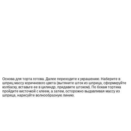
Основа для торта готова. Далее переходите к украшению. Наберите в
шприц массу коричневого цвета (вытяните шток из шприца, сформируйте
колбаску, вставьте ее в цилиндр, придавите штоком). По бокам тортика
пройдите кисточкой с клеем, а затем, осторожно выдавливая массу из
шприца, нарисуйте волнообразную линию.