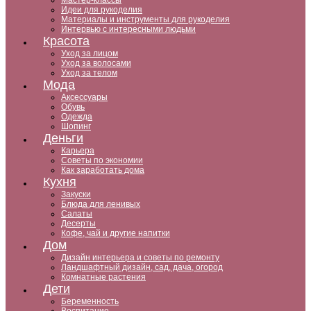
Мастер-классы
Идеи для рукоделия
Материалы и инструменты для рукоделия
Интервью с интересными людьми
Красота
Уход за лицом
Уход за волосами
Уход за телом
Мода
Аксессуары
Обувь
Одежда
Шопинг
Деньги
Карьера
Советы по экономии
Как заработать дома
Кухня
Закуски
Блюда для ленивых
Салаты
Десерты
Кофе, чай и другие напитки
Дом
Дизайн интерьера и советы по ремонту
Ландшафтный дизайн, сад, дача, огород
Комнатные растения
Дети
Беременность