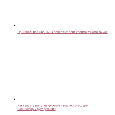
Оригинальная брошь из репсовых лент своими руками за час
Как связать пинетки крючком – мастер класс для
начинающих рукодельниц