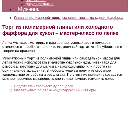
Воспитание
Досуг и развитие
Мужчины
Лепка из полимерной глины, соленого теста, холодного фарфора
Торт из полимерной глины или холодного
фарфора для кукол – мастер-класс по лепке
Лепка улучшает моторику и настроение, успокаивает и помогает
отвлечься от проблем – слепите игрушечный тортик, чтобы убедиться в
теории на практике.
Миниатюрный торт из полимерной глины или самодельной массы для
лепки можно использовать в качестве кукольной еды, инвентаря для
румбокса, заготовки для магнита на холодильники или просто как
оригинальное украшение. В любом случае вы получите огромное
удовольствие от работы и результата. По этому же принципу создается
модное пирожное макароне, нужно только немного изменить декор.
Подготовка к творческому процессу
Мастер-класс по лепке кондитерской миниатюры