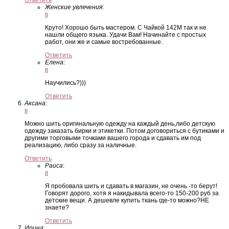
Ответить
Женские увлечения
:
в
Круто! Хорошо быть мастером. С Чайкой 142М так и не
нашли общего языка. Удачи Вам! Начинайте с простых
работ, они же и самые востребованные.
Ответить
Елена
:
в
Научились?)))
Ответить
Аксана
:
в
Можно шить оригинальную одежду на каждый день,либо детскую
одежду заказать бирки и этикетки. Потом договориться с бутиками и
другими торговыми точками вашего города и сдавать им под
реализацию, либо сразу за наличные.
Ответить
Раиса
:
в
Я пробовала шить и сдавать в магазин, не очень -то берут!
Говорят дорого, хотя я накидывала всего-то 150-200 руб за
детские вещи. А дешевле купить ткань где-то можно?НЕ
знаете?
Ответить
Ирина
: