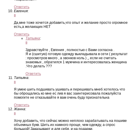
Ответить
Евгения
:
в
Да,мне тоже хочется добавить,что опыт и желание просто огромное
есть,а желающих НЕТ
Ответить
Татьяна
:
в
Здравствуйте , Евгения , полностью с Вами согласна .
Я и (сшитую) готовую одежду выкладывала в сети ( результат
: просмотров много , а звонков ноль ) ,, если не считать
знакомых , обратился 1 мужчина и интересовалась женщина
.Что делать ???
Ответить
Татьяна
:
в
Я умею шить подшивать ушивать и перешивать мнеб хотелось что
бы оброщались ко мне ес лив я вас заинтерисовала пожалуйста
помогите не отказывайте я вам очень буду признательна
Ответить
Жанна
:
в
Хочу добавить, что сейчас можно неплохо зарабатывать на пошиве
объемных букв. Шить их намного проще, чем одежду, а спрос
большой! Заказывают и для себя, и на подарки.