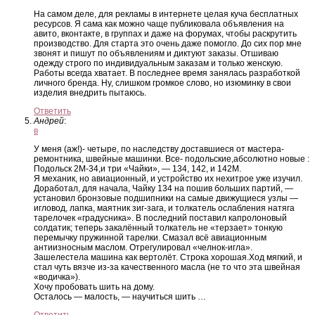
На самом деле, для рекламы в интернете целая куча бесплатных
ресурсов. Я сама как можно чаще публиковала объявления на
авито, вконтакте, в группах и даже на форумах, чтобы раскрутить
производство. Для старта это очень даже помогло. До сих пор мне
звонят и пишут по объявлениям и диктуют заказы. Отшиваю
одежду строго по индивидуальным заказам и только женскую.
Работы всегда хватает. В последнее время занялась разработкой
личного бренда. Ну, слишком громкое слово, но изюминку в свои
изделия внедрить пытаюсь.
Ответить
Андрей
:
в
У меня (аж!)- четыре, по наследству доставшиеся от мастера-
ремонтника, швейные машинки. Все- подольские,абсолютно новые :
Подольск 2М-34,и три «Чайки», — 134, 142, и 142М.
Я механик, но авиационный, и устройство их нехитрое уже изучил.
Доработал, для начала, Чайку 134 на пошив больших партий, —
установил бронзовые подшипники на самые движущиеся узлы —
игловод, лапка, маятник зиг-зага, и толкатель ослабления натяга
тарелочек «градусника». В последний поставил капролоновый
солдатик; теперь закалённый толкатель не «терзает» тонкую
перемычку пружинной тарелки. Смазал всё авиационным
антиизносным маслом. Отрегулировал «челнок-игла».
Зашелестела машина как вертолёт. Строка хорошая.Ход мягкий, и
стал чуть вязче из-за качественного масла (не то что эта швейная
«водичка»).
Хочу пробовать шить на дому.
Осталось — малость, — научиться шить …