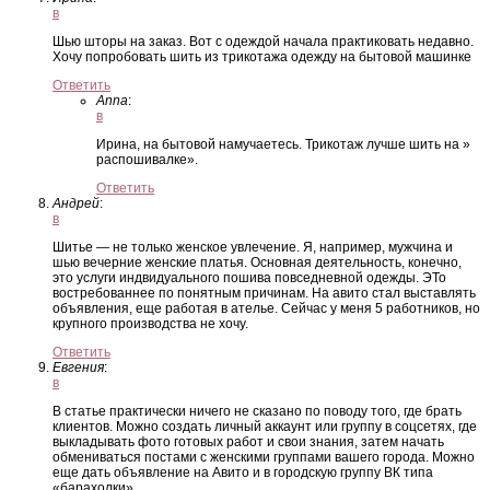
в
Шью шторы на заказ. Вот с одеждой начала практиковать недавно.
Хочу попробовать шить из трикотажа одежду на бытовой машинке
Ответить
Anna
:
в
Ирина, на бытовой намучаетесь. Трикотаж лучше шить на »
распошивалке».
Ответить
Андрей
:
в
Шитье — не только женское увлечение. Я, например, мужчина и
шью вечерние женские платья. Основная деятельность, конечно,
это услуги индвидуального пошива повседневной одежды. ЭТо
востребованнее по понятным причинам. На авито стал выставлять
объявления, еще работая в ателье. Сейчас у меня 5 работников, но
крупного производства не хочу.
Ответить
Евгения
:
в
В статье практически ничего не сказано по поводу того, где брать
клиентов. Можно создать личный аккаунт или группу в соцсетях, где
выкладывать фото готовых работ и свои знания, затем начать
обмениваться постами с женскими группами вашего города. Можно
еще дать объявление на Авито и в городскую группу ВК типа
«барахолки».