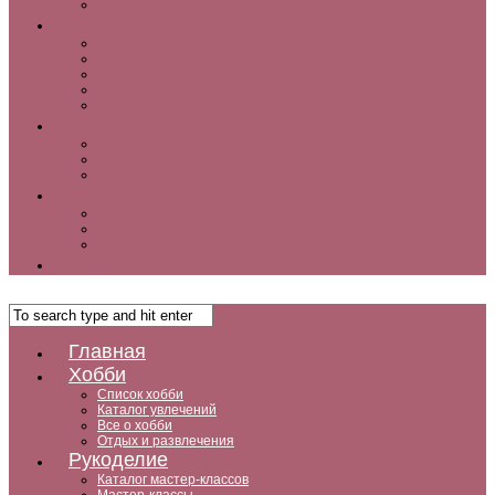
Как заработать дома
Кухня
Закуски
Блюда для ленивых
Салаты
Десерты
Кофе, чай и другие напитки
Дом
Дизайн интерьера и советы по ремонту
Ландшафтный дизайн, сад, дача, огород
Комнатные растения
Дети
Беременность
Воспитание
Досуг и развитие
Мужчины
Главная
Хобби
Список хобби
Каталог увлечений
Все о хобби
Отдых и развлечения
Рукоделие
Каталог мастер-классов