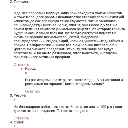
Татьяна
:
в
Мда, все проблемы меркнут, когда речь заходит о поиске клиентов.
Я тоже в процессе работы неоднократно сталкивалась с нехваткой
клиентов, до сих пор иногда такое случается, хоть и занимаюсь
пошивом одежды (нижнее белье, платья) уже более 2,5 лет. На
самом деле нет какого-то уникального рецепта, от которого клиенты
будут бежать к вам со всех ног. Тут только раскрутка поможет и
активное ведение нескольких соц сетей, внедрение
спец.предложений, скидок, акций, новинок, уникальных дизайнов и
прочее. Саморазвитие — наше все. Чем больше интересного и
крутого вы сможете предложить клиенту, тем чаще вас будут
советовать. Я на авито размещала, плюс вконтакте, инстаграм,
фейсбук — все активные профили.
Ответить
Раиса
:
в
Вы размещали на авито, в контакте и т.д…. А вы что шили и
рассылали по городам? Какая же здесь выгода?
Ответить
Регина
:
в
Не благодарная работа, все хотят бесплатно или за 100 р а ткани
дороже готового изделия. Так что это не дело.
Ответить
Юлия
:
в