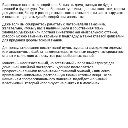
В арсенале швеи, желающей зарабатывать дома, никогда не будет
лишней и фурнитура. Разнообразные пуговицы, цепочки, застежки, кнопки
для джинсов, бисер и разноцветные окантовочные ленты часто выручают
и помогают сделать дизайн вещей оригинальным.
Даже если вы собираетесь работать с материалами заказчика,
желательно, чтобы у вас в наличии была и собственная ткань,
хлопчатобумажная или плотная синтетическая нейтрального оттенка,
которой можно заменить карманы и подкладку, а также клеевой флизелин
для придания формы тонким тканям.
Для консультирования посетителей нужны журналы с моделями одежды
или аналогичные файлы на компьютере, отличным подручным средством
станет и коллекция из лоскутков разнообразных тканей.
Манекен – необязательный, но эстетичный и полезный атрибут для
домашней швейной мастерской. Удобнее пользоваться
профессиональными вариантами с тканевой обивкой, к ним легко
прикалывать шпильками раскроенную ткань и готовые вещи. Но за
неимением профессионального манекена, подойдет и обычный
пластиковый, который используют на рынках и в магазинах.