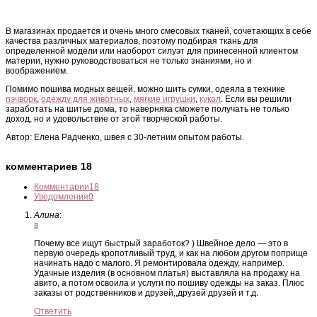
В магазинах продается и очень много смесовых тканей, сочетающих в себе
качества различных материалов, поэтому подбирая ткань для
определенной модели или наоборот силуэт для принесенной клиентом
материи, нужно руководствоваться не только знаниями, но и
воображением.
Помимо пошива модных вещей, можно шить сумки, одеяла в технике
пэчворк
,
одежду для животных
,
мягкие игрушки
,
кукол
. Если вы решили
заработать на шитье дома, то наверняка сможете получать не только
доход, но и удовольствие от этой творческой работы.
Автор: Елена Радченко, швея с 30-летним опытом работы.
комментариев 18
Комментарии
18
Уведомления
0
Алина
:
в
Почему все ищут быстрый заработок? ) Швейное дело — это в
первую очередь кропотливый труд, и как на любом другом поприще
начинать надо с малого. Я ремонтировала одежду, например.
Удачные изделия (в основном платья) выставляла на продажу на
авито, а потом освоила и услуги по пошиву одежды на заказ. Плюс
заказы от родственников и друзей,,друзей друзей и т.д.
Ответить