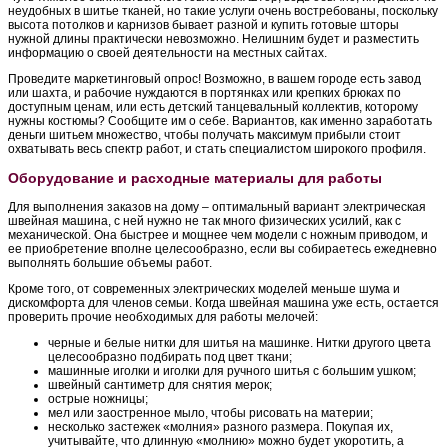
неудобных в шитье тканей, но такие услуги очень востребованы, поскольку
высота потолков и карнизов бывает разной и купить готовые шторы
нужной длины практически невозможно. Нелишним будет и разместить
информацию о своей деятельности на местных сайтах.
Проведите маркетинговый опрос! Возможно, в вашем городе есть завод
или шахта, и рабочие нуждаются в портянках или крепких брюках по
доступным ценам, или есть детский танцевальный коллектив, которому
нужны костюмы? Сообщите им о себе. Вариантов, как именно заработать
деньги шитьем множество, чтобы получать максимум прибыли стоит
охватывать весь спектр работ, и стать специалистом широкого профиля.
Оборудование и расходные материалы для работы
Для выполнения заказов на дому – оптимальный вариант электрическая
швейная машина, с ней нужно не так много физических усилий, как с
механической. Она быстрее и мощнее чем модели с ножным приводом, и
ее приобретение вполне целесообразно, если вы собираетесь ежедневно
выполнять большие объемы работ.
Кроме того, от современных электрических моделей меньше шума и
дискомфорта для членов семьи. Когда швейная машина уже есть, остается
проверить прочие необходимых для работы мелочей:
черные и белые нитки для шитья на машинке. Нитки другого цвета
целесообразно подбирать под цвет ткани;
машинные иголки и иголки для ручного шитья с большим ушком;
швейный сантиметр для снятия мерок;
острые ножницы;
мел или заостренное мыло, чтобы рисовать на материи;
несколько застежек «молния» разного размера. Покупая их,
учитывайте, что длинную «молнию» можно будет укоротить, а