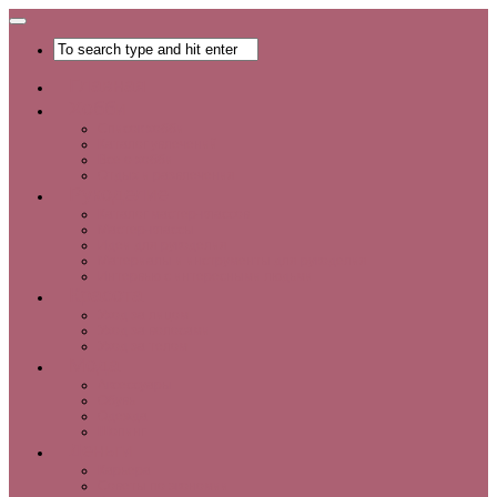
Главная
Хобби
Список хобби
Каталог увлечений
Все о хобби
Отдых и развлечения
Рукоделие
Каталог мастер-классов
Мастер-классы
Идеи для рукоделия
Материалы и инструменты для рукоделия
Интервью с интересными людьми
Красота
Уход за лицом
Уход за волосами
Уход за телом
Мода
Аксессуары
Обувь
Одежда
Шопинг
Деньги
Карьера
Советы по экономии