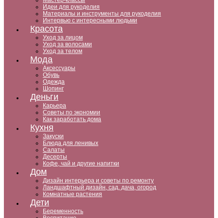
Мастер-классы
Идеи для рукоделия
Материалы и инструменты для рукоделия
Интервью с интересными людьми
Красота
Уход за лицом
Уход за волосами
Уход за телом
Мода
Аксессуары
Обувь
Одежда
Шопинг
Деньги
Карьера
Советы по экономии
Как заработать дома
Кухня
Закуски
Блюда для ленивых
Салаты
Десерты
Кофе, чай и другие напитки
Дом
Дизайн интерьера и советы по ремонту
Ландшафтный дизайн, сад, дача, огород
Комнатные растения
Дети
Беременность