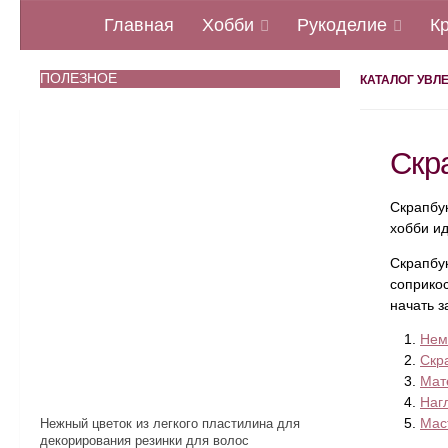
Главная
Хобби
Рукоделие
К
ПОЛЕЗНОЕ
КАТАЛОГ УВЛ
Скра
Скрапбук
хобби ид
Скрапбу
соприкос
начать з
Нем
Скр
Мат
Наг
Мас
Нежный цветок из легкого пластилина для
декорирования резинки для волос