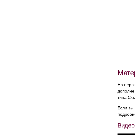
Мате
На перв
дополне
типа
Скр
Если вы 
подробне
Видео