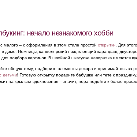
букинг: начало незнакомого хобби
 с малого – с оформления в этом стиле простой
открытки
. Для этог
 в доме. Ножницы, канцелярский нож, клеящий карандаш, двусторо
для подбора картинок. В швейной шкатулке наверняка имеются кусо
йте общую тему, подберите элементы декора и принимайтесь за ра
с детьми
! Готовую открытку подарите бабушке или тете к праздник
осит на крыльях вдохновения – значит, пора подойти к более про