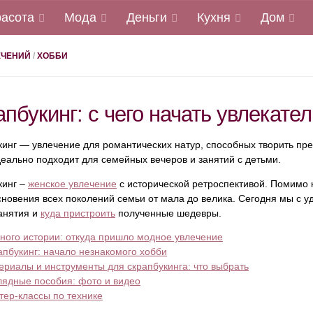
расота
Мода
Деньги
Кухня
Дом
ЕЧЕНИЙ
/
ХОББИ
пбукинг: с чего начать увлекате
инг — увлечение для романтических натур, способных творить пр
еально подходит для семейных вечеров и занятий с детьми.
кинг –
женское увлечение
с исторической ретроспективой. Помимо 
новения всех поколений семьи от мала до велика. Сегодня мы с уд
анятия и
куда пристроить
полученные шедевры.
ного истории: откуда пришло модное увлечение
апбукинг: начало незнакомого хобби
ериалы и инструменты для скрапбукинга: что выбрать
лядные пособия: фото и видео
тер-классы по технике