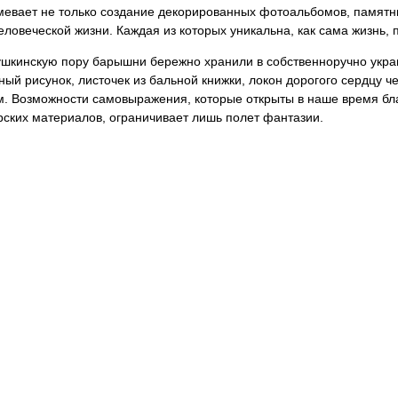
евает не только создание декорированных фотоальбомов, памятных
еловеческой жизни. Каждая из которых уникальна, как сама жизнь,
ушкинскую пору барышни бережно хранили в собственноручно укр
ый рисунок, листочек из бальной книжки, локон дорогого сердцу 
м. Возможности самовыражения, которые открыты в наше время б
рских материалов, ограничивает лишь полет фантазии.