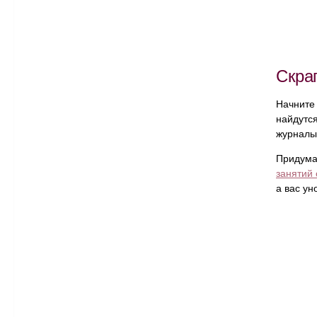
Скрап
Начните
найдутся
журналы 
Придума
занятий 
а вас ун