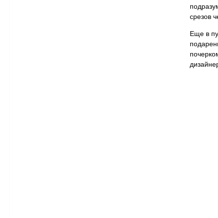
подразум
срезов ч
Еще в п
подаренн
почерко
дизайне