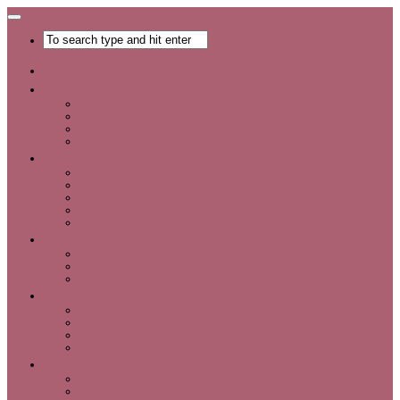
Главная
Хобби
Список хобби
Каталог увлечений
Все о хобби
Отдых и развлечения
Рукоделие
Каталог мастер-классов
Мастер-классы
Идеи для рукоделия
Материалы и инструменты для рукоделия
Интервью с интересными людьми
Красота
Уход за лицом
Уход за волосами
Уход за телом
Мода
Аксессуары
Обувь
Одежда
Шопинг
Деньги
Карьера
Советы по экономии