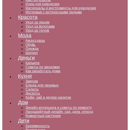
Мастер-классы
Идеи для рукоделия
Материалы и инструменты для рукоделия
Интервью с интересными людьми
Красота
Уход за лицом
Уход за волосами
Уход за телом
Мода
Аксессуары
Обувь
Одежда
Шопинг
Деньги
Карьера
Советы по экономии
Как заработать дома
Кухня
Закуски
Блюда для ленивых
Салаты
Десерты
Кофе, чай и другие напитки
Дом
Дизайн интерьера и советы по ремонту
Ландшафтный дизайн, сад, дача, огород
Комнатные растения
Дети
Беременность