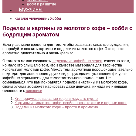
Воспитание
Досуг и развитие
Мужчины
Каталог увлечений
/
Хобби
Поделки и картины из молотого кофе – хобби с
бодрящим ароматом
Если у вас мало времени для того, чтобы осваивать сложные рукоделия,
попробуйте освоить картины и поделки из молотого кофе. Это просто,
ароматно, увлекательно и очень красиво!
О том, что можно создавать
шедевры из кофейных зерен
, известно всем,
но мало кто слышал о том, что в качестве материала для творчества
используют молотый кофе. Между тем, ароматный порошок замечательно
подходит для дополнения других видов рукоделия, украшения фигур из
кофейных зернышек и для самостоятельного применения. Не
сомневаемся, что вам понравятся поделки и картины из молотого кофе,
своим руками их сможет нарисовать даже девушка, никогда не имевшая
склонности к
живописи
.
Кто придумал рисование кофе и кому это нужно
Картины из молотого кофе: особенности техники и первые шаги
Поделки из молотого кофе – просто и ароматно