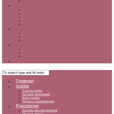
Как заработать дома
Кухня
Закуски
Блюда для ленивых
Салаты
Десерты
Кофе, чай и другие напитки
Дом
Дизайн интерьера и советы по ремонту
Ландшафтный дизайн, сад, дача, огород
Комнатные растения
Дети
Беременность
Воспитание
Досуг и развитие
Мужчины
Главная
Хобби
Список хобби
Каталог увлечений
Все о хобби
Отдых и развлечения
Рукоделие
Каталог мастер-классов