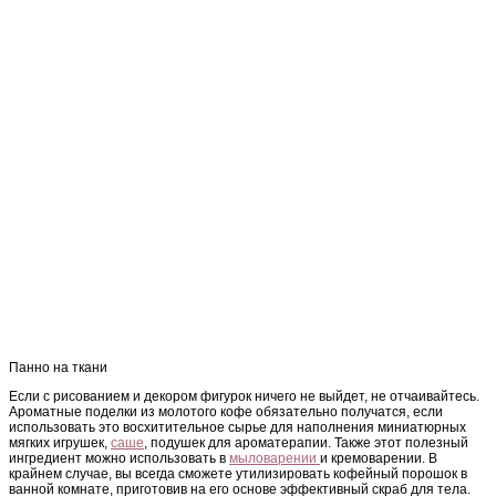
Панно на ткани
Если с рисованием и декором фигурок ничего не выйдет, не отчаивайтесь.
Ароматные поделки из молотого кофе обязательно получатся, если
использовать это восхитительное сырье для наполнения миниатюрных
мягких игрушек,
саше
, подушек для ароматерапии. Также этот полезный
ингредиент можно использовать в
мыловарении
и кремоварении. В
крайнем случае, вы всегда сможете утилизировать кофейный порошок в
ванной комнате, приготовив на его основе эффективный скраб для тела.