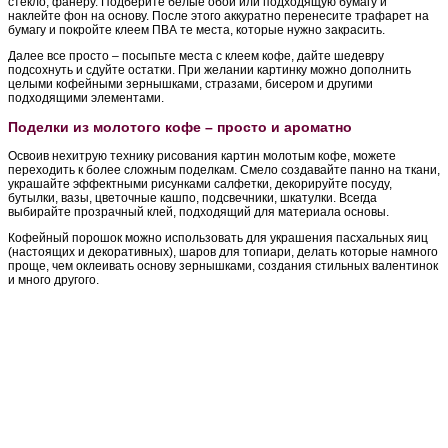
стекло, фанеру. Подберите белые обои или подходящую бумагу и
наклейте фон на основу. После этого аккуратно перенесите трафарет на
бумагу и покройте клеем ПВА те места, которые нужно закрасить.
Далее все просто – посыпьте места с клеем кофе, дайте шедевру
подсохнуть и сдуйте остатки. При желании картинку можно дополнить
целыми кофейными зернышками, стразами, бисером и другими
подходящими элементами.
Поделки из молотого кофе – просто и ароматно
Освоив нехитрую технику рисования картин молотым кофе, можете
переходить к более сложным поделкам. Смело создавайте панно на ткани,
украшайте эффектными рисунками салфетки, декорируйте посуду,
бутылки, вазы, цветочные кашпо, подсвечники, шкатулки. Всегда
выбирайте прозрачный клей, подходящий для материала основы.
Кофейный порошок можно использовать для украшения пасхальных яиц
(настоящих и декоративных), шаров для топиари, делать которые намного
проще, чем оклеивать основу зернышками, создания стильных валентинок
и много другого.