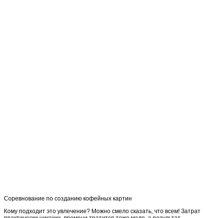
Соревнование по созданию кофейных картин
Кому подходит это увлечение? Можно смело сказать, что всем! Затрат
практически никаких, времени тратится тоже мало, а результат