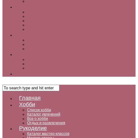
Как заработать дома
Кухня
Закуски
Блюда для ленивых
Салаты
Десерты
Кофе, чай и другие напитки
Дом
Дизайн интерьера и советы по ремонту
Ландшафтный дизайн, сад, дача, огород
Комнатные растения
Дети
Беременность
Воспитание
Досуг и развитие
Мужчины
Главная
Хобби
Список хобби
Каталог увлечений
Все о хобби
Отдых и развлечения
Рукоделие
Каталог мастер-классов