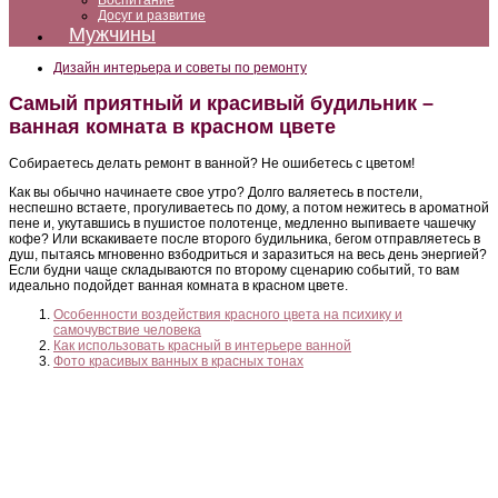
Воспитание
Досуг и развитие
Мужчины
Дизайн интерьера и советы по ремонту
Самый приятный и красивый будильник –
ванная комната в красном цвете
Собираетесь делать ремонт в ванной? Не ошибетесь с цветом!
Как вы обычно начинаете свое утро? Долго валяетесь в постели,
неспешно встаете, прогуливаетесь по дому, а потом нежитесь в ароматной
пене и, укутавшись в пушистое полотенце, медленно выпиваете чашечку
кофе? Или вскакиваете после второго будильника, бегом отправляетесь в
душ, пытаясь мгновенно взбодриться и заразиться на весь день энергией?
Если будни чаще складываются по второму сценарию событий, то вам
идеально подойдет ванная комната в красном цвете.
Особенности воздействия красного цвета на психику и
самочувствие человека
Как использовать красный в интерьере ванной
Фото красивых ванных в красных тонах