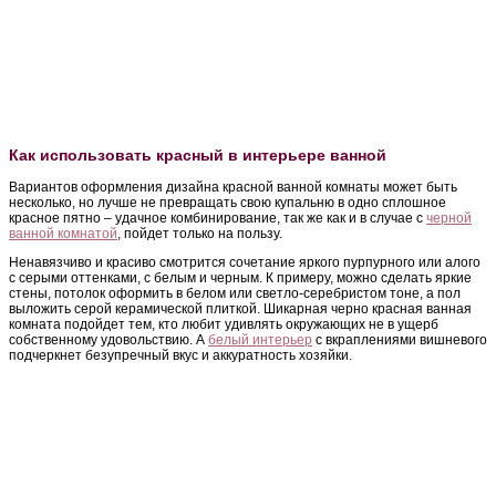
Как использовать красный в интерьере ванной
Вариантов оформления дизайна красной ванной комнаты может быть
несколько, но лучше не превращать свою купальню в одно сплошное
красное пятно – удачное комбинирование, так же как и в случае с
черной
ванной комнатой
, пойдет только на пользу.
Ненавязчиво и красиво смотрится сочетание яркого пурпурного или алого
с серыми оттенками, с белым и черным. К примеру, можно сделать яркие
стены, потолок оформить в белом или светло-серебристом тоне, а пол
выложить серой керамической плиткой. Шикарная черно красная ванная
комната подойдет тем, кто любит удивлять окружающих не в ущерб
собственному удовольствию. А
белый интерьер
с вкраплениями вишневого
подчеркнет безупречный вкус и аккуратность хозяйки.