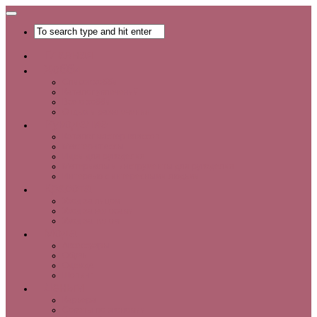
Главная
Хобби
Список хобби
Каталог увлечений
Все о хобби
Отдых и развлечения
Рукоделие
Каталог мастер-классов
Мастер-классы
Идеи для рукоделия
Материалы и инструменты для рукоделия
Интервью с интересными людьми
Красота
Уход за лицом
Уход за волосами
Уход за телом
Мода
Аксессуары
Обувь
Одежда
Шопинг
Деньги
Карьера
Советы по экономии