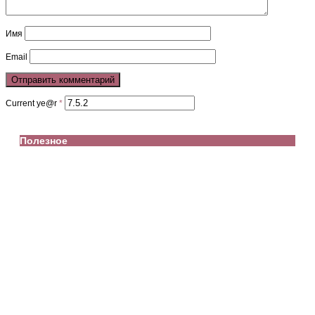
Имя
Email
Current ye@r
*
Полезное