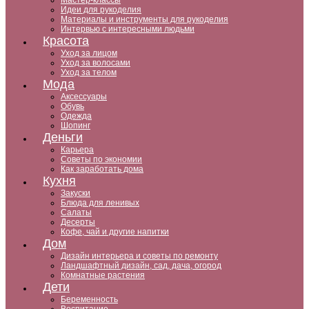
Мастер-классы
Идеи для рукоделия
Материалы и инструменты для рукоделия
Интервью с интересными людьми
Красота
Уход за лицом
Уход за волосами
Уход за телом
Мода
Аксессуары
Обувь
Одежда
Шопинг
Деньги
Карьера
Советы по экономии
Как заработать дома
Кухня
Закуски
Блюда для ленивых
Салаты
Десерты
Кофе, чай и другие напитки
Дом
Дизайн интерьера и советы по ремонту
Ландшафтный дизайн, сад, дача, огород
Комнатные растения
Дети
Беременность