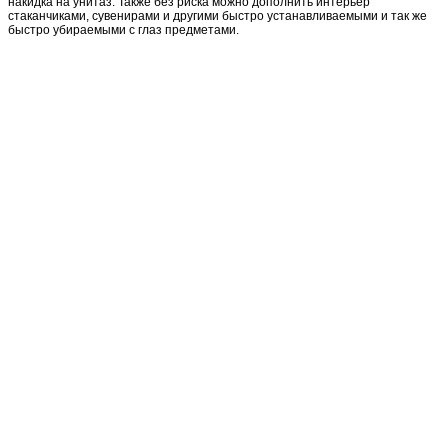
накидка на унитаз. Также без риска можно дополнить интерьер
стаканчиками, сувенирами и другими быстро устанавливаемыми и так же
быстро убираемыми с глаз предметами.