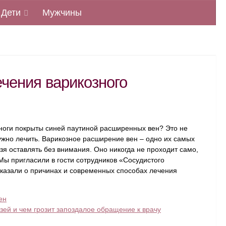
Дети
Мужчины
чения варикозного
о ноги покрыты синей паутиной расширенных вен?
Это не
нужно лечить. Варикозное расширение вен – одно их самых
зя оставлять без внимания. Оно никогда не проходит само,
 Мы пригласили в гости сотрудников «Сосудистого
сказали о причинах и современных способах лечения
ен
ей и чем грозит запоздалое обращение к врачу