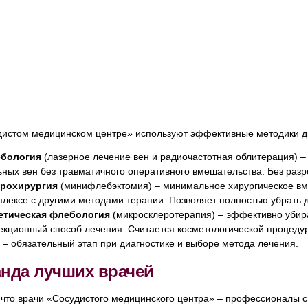
дистом медицинском центре» используют эффективные методики ди
бология
(лазерное лечение вен и радиочастотная облитерация) –
ьных вен без травматичного оперативного вмешательства. Без разр
рохирургия
(минифлебэктомия) – минимальное хирургическое вм
плексе с другими методами терапии. Позволяет полностью убрать 
етическая флебология
(микросклеротерапия) – эффективно убира
екционный способ лечения. Считается косметологической процеду
– обязательный этап при диагностике и выборе метода лечения.
нда лучших врачей
 что врачи «Сосудистого медицинского центра» – профессионалы св