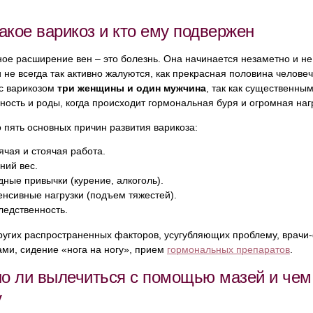
акое варикоз и кто ему подвержен
ое расширение вен – это болезнь. Она начинается незаметно и н
 не всегда так активно жалуются, как прекрасная половина человеч
 с варикозом
три женщины и один мужчина
, так как существенн
ость и роды, когда происходит гормональная буря и огромная наг
 пять основных причин развития варикоза:
ячая и стоячая работа.
ний вес.
дные привычки (курение, алкоголь).
енсивные нагрузки (подъем тяжестей).
ледственность.
ругих распространенных факторов, усугубляющих проблему, врачи
ми, сидение «нога на ногу», прием
гормональных препаратов
.
о ли вылечиться с помощью мазей и чем 
у