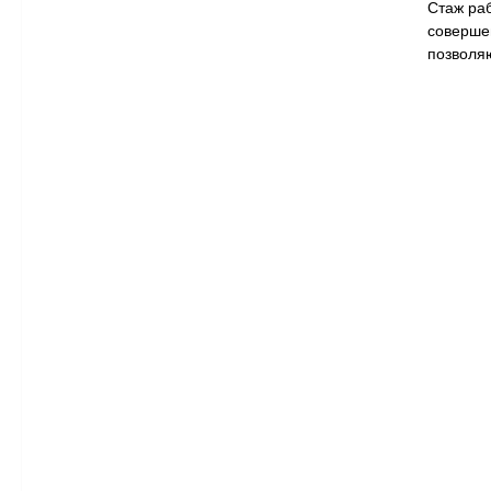
Стаж ра
соверше
позволя