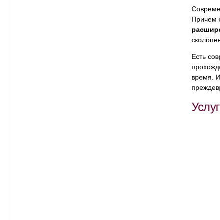
Совреме
Причем 
расшире
сколопен
Есть со
прохожде
время. 
преждев
Услу