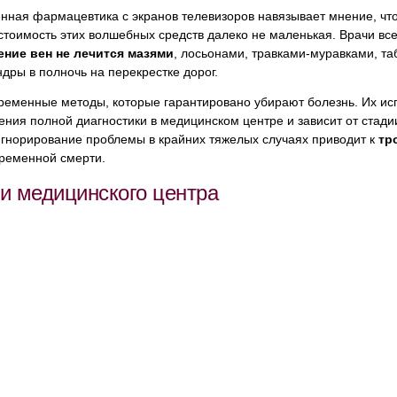
нная фармацевтика с экранов телевизоров навязывает мнение, что
стоимость этих волшебных средств далеко не маленькая. Врачи в
ние вен не лечится
мазями
, лосьонами, травками-муравками, та
дры в полночь на перекрестке дорог.
временные методы, которые гарантировано убирают болезнь. Их и
ния полной диагностики в медицинском центре и зависит от стади
Игнорирование проблемы в крайних тяжелых случаях приводит к
тр
ременной смерти.
ги медицинского центра