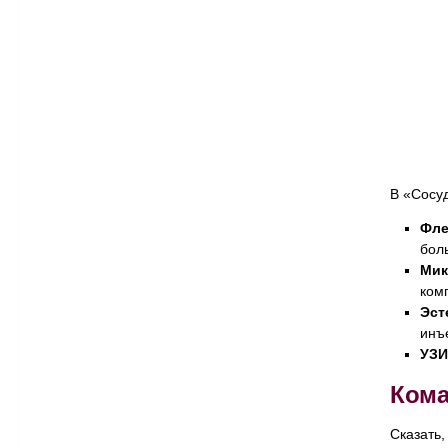
В «Сосу
Фле
бол
Мик
ком
Эст
инъ
УЗИ
Кома
Сказать,