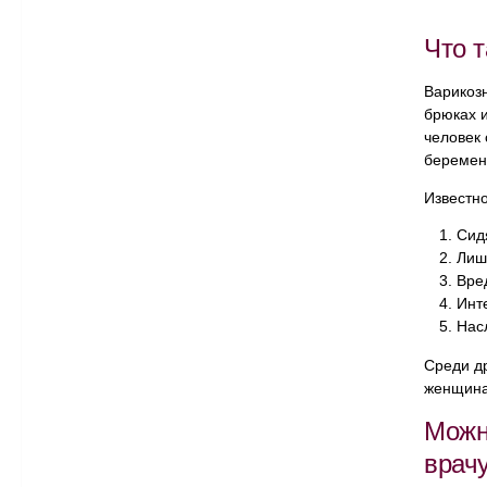
Что т
Варикозн
брюках и
человек
беременн
Известно
Сид
Лиш
Вре
Инт
Нас
Среди д
женщина
Можн
врач