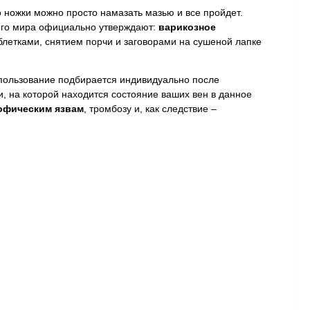
 ножки можно просто намазать мазью и все пройдет.
сего мира официально утверждают:
варикозное
блетками, снятием порчи и заговорами на сушеной лапке
спользование подбирается индивидуально после
и, на которой находится состояние ваших вен в данное
офическим язвам
, тромбозу и, как следствие –