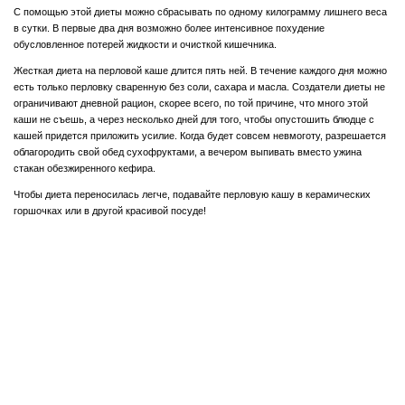
С помощью этой диеты можно сбрасывать по одному килограмму лишнего веса
в сутки. В первые два дня возможно более интенсивное похудение
обусловленное потерей жидкости и очисткой кишечника.
Жесткая диета на перловой каше длится пять ней. В течение каждого дня можно
есть только перловку сваренную без соли, сахара и масла. Создатели диеты не
ограничивают дневной рацион, скорее всего, по той причине, что много этой
каши не съешь, а через несколько дней для того, чтобы опустошить блюдце с
кашей придется приложить усилие. Когда будет совсем невмоготу, разрешается
облагородить свой обед сухофруктами, а вечером выпивать вместо ужина
стакан обезжиренного кефира.
Чтобы диета переносилась легче, подавайте перловую кашу в керамических
горшочках или в другой красивой посуде!