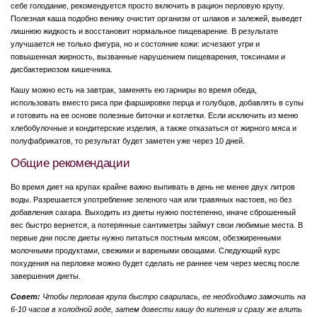
себе голодание, рекомендуется просто включить в рацион перловую крупу.
Полезная каша подобно венику очистит организм от шлаков и залежей, выведет
лишнюю жидкость и восстановит нормальное пищеварение. В результате
улучшается не только фигура, но и состояние кожи: исчезают угри и
повышенная жирность, вызванные нарушением пищеварения, токсинами и
дисбактериозом кишечника.
Кашу можно есть на завтрак, заменять ею гарниры во время обеда,
использовать вместо риса при фаршировке перца и голубцов, добавлять в супы
и готовить на ее основе полезные биточки и котлетки. Если исключить из меню
хлебобулочные и кондитерские изделия, а также отказаться от жирного мяса и
полуфабрикатов, то результат будет заметен уже через 10 дней.
Общие рекомендации
Во время диет на крупах крайне важно выпивать в день не менее двух литров
воды. Разрешается употребление зеленого чая или травяных настоев, но без
добавления сахара. Выходить из диеты нужно постепенно, иначе сброшенный
вес быстро вернется, а потерянные сантиметры займут свои любимые места. В
первые дни после диеты нужно питаться постным мясом, обезжиренными
молочными продуктами, свежими и вареными овощами. Следующий курс
похудения на перловке можно будет сделать не раннее чем через месяц после
завершения диеты.
Совет:
Чтобы перловая крупа быстро сварилась, ее необходимо замочить на
6-10 часов в холодной воде, затем довести кашу до кипения и сразу же влить