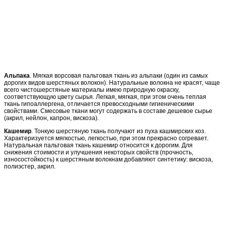
Альпака
. Мягкая ворсовая пальтовая ткань из альпаки (один из самых
дорогих видов шерстяных волокон). Натуральные волокна не красят, чаще
всего чистошерстяные материалы имею природную окраску,
соответствующую цвету сырья. Легкая, мягкая, при этом очень теплая
ткань гипоаллергена, отличается превосходными гигиеническими
свойствами. Смесовые ткани могут содержать в составе дешевое сырье
(акрил, нейлон, капрон, вискоза).
Кашемир
. Тонкую шерстяную ткань получают из пуха кашмирских коз.
Характеризуется мягкостью, легкостью, при этом прекрасно согревает.
Натуральная пальтовая ткань кашемир относится к дорогим. Для
снижения стоимости и улучшения некоторых свойств (прочность,
износостойкость) к шерстяным волокнам добавляют синтетику: вискоза,
полиэстер, акрил.