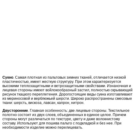
Сукно
. Самая плотная из пальтовых зимних тканей, отличается низкой
пластичностью, имеет жесткую структуру. При этом характеризуется
высокими теплозащитными и ветрозащитными свойствами. Изнаночная и
лицевая стороны имеют войлокообразный застил, полностью скрывающий
рисунок ткацкого переплетения. Дорогостоящие виды сукна изготавливают
из мериносовой и верблюжьей шерсти. Широко распространены смесовые
ткани: шерсть, вискоза, лавсан, капрон, нитрон.
Двусторонние
. Главная особенность: две лицевые стороны. Текстильное
полотно состоит из двух слоев, объединенных в единое целое. Причем
стороны могут различаться по текстуре, цвету и даже волокнистому
составу. Используют для пошива пальто с подкладкой и без нее. При
необходимости изделие можно перелицевать.