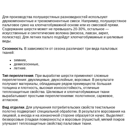
Для производства полушерстяных разновидностей используют
двухкомпонентные и трехкомпонентные смеси. Например, полушерстяное
пальтовое сукно на хлопчатобумажной основе или из смесовой пряжи.
Содержание шерсти может не превышать 20-30%, остальное —
искусственные и синтетические волокна (вискоза, лавсан, акрил,
полиэстер). Для летних пальто подойдут хлопчатобумажные и шелковые
виды.
Сезонность
. В зависимости от сезона различают три вида пальтовых
тканей:
зимние,
демисезонные,
летние.
Тип переплетения
. При выработке шерсти применяют сложные
переплетения: двухлицевые, двухслойные, ворсовые. В результате
получают материалы, обладающие рядом преимуществ: большая
толщина и плотность, высокая износостойкость, отличные
теплозащитные свойства. Шелковые и хлопчатобумажные ткани
вырабатывают простыми переплетениями: полотняное, саржевое,
атласное.
Вид отделки
. Для улучшения потребительских свойств текстильное
полотно подвергают специальной обработке. В результате ворсования на
лицевой, а иногда и на изнаночной стороне образуется начес. Выделяют:
безворсовые (гладкая поверхность) и ворсовые (пушистый, мягкий покров
улучшает теплозащитные свойства) пальтовые ткани.