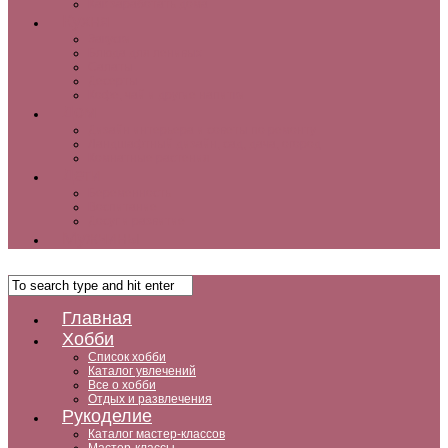
Как заработать дома
Кухня
Закуски
Блюда для ленивых
Салаты
Десерты
Кофе, чай и другие напитки
Дом
Дизайн интерьера и советы по ремонту
Ландшафтный дизайн, сад, дача, огород
Комнатные растения
Дети
Беременность
Воспитание
Досуг и развитие
Мужчины
Главная
Хобби
Список хобби
Каталог увлечений
Все о хобби
Отдых и развлечения
Рукоделие
Каталог мастер-классов