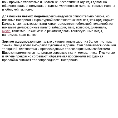
но и прочные хлопковые и шелковые. Ассортимент одежды довольно
обширен: пальто, полупальто, куртки, удлиненные жилеты, теплые жакеты
и юбки, кейпы, пончо.
Для пошива летних моделей
рекомендуются относительно легкие, но
плотные материалы с фактурной поверхностью: вельвет, жаккард, бархат.
Камвольные пальтовые ткани характеризуются небольшой толщиной, из
них шьют демисезонные пальто: габардин, твид, коверкот, диагональ,
букле
, кашемир. Также можно рекомендовать тонкосуконные виды,
например, драп-велюр.
Зимние и демисезонные
пальто с утеплителем шьют из более плотных
тканей. Чаще всего выбирают суконные и драпы. Они отличаются большой
толщиной, плотностью и превосходными теплозащитными свойствами.
Широко применяются пальтовые ворсовые ткани: мохер, плюш. Пушистые
и мягкие прекрасно согревают: образуемая ворсинками воздушная
прослойка снижает теплопроводность материала.