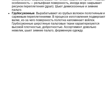
особенность — рельефная поверхность, иногда ворс закрывает
рисунок переплетения (драп). Шьют демисезонные и зимние
пальто.
Грубосуконные
. Вырабатывают из грубых волокон полотняным и
саржевым переплетениями. В процессе изготовления подвергают
валке, из-за чего поверхность полотна напоминает войлок.
Грубосуконные шерстяные пальтовые ткани характеризуются
высокой плотностью, добротностью. Ассортимент довольно
невелик, шьют зимние пальто, форменную одежду.