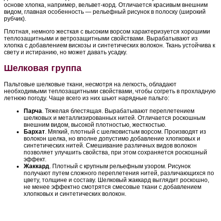
основе хлопка, например, вельвет-корд. Отличается красивым внешним
видом, главная особенность — рельефный рисунок в полоску (широкий
рубчик).
Плотная, немного жесткая с высоким ворсом характеризуется хорошими
теплозащитными и ветрозащитными свойствами. Вырабатывают из
хлопка с добавлением вискозы и синтетических волокон. Ткань устойчива к
свету и истиранию, но может давать усадку.
Шелковая группа
Пальтовые шелковые ткани, несмотря на легкость, обладают
необходимыми теплозащитными свойствами, чтобы согреть в прохладную
летнюю погоду. Чаще всего из них шьют нарядные пальто:
Парча
. Тяжелая блестящая. Вырабатывают переплетением
шелковых и металлизированных нитей. Отличается роскошным
внешним видом, высокой плотностью, жесткостью.
Бархат
. Мягкий, плотный с шелковистым ворсом. Производят из
волокон шелка, но вполне допустимо добавление хлопковых и
синтетических нитей. Смешивание различных видов волокон
позволяет улучшить свойства, при этом сохраняется роскошный
эффект.
Жаккард
. Плотный с крупным рельефным узором. Рисунок
получают путем сложного переплетения нитей, различающихся по
цвету, толщине и составу. Шелковый жаккард выглядит роскошно,
не менее эффектно смотрятся смесовые ткани с добавлением
хлопковых и синтетических волокон.