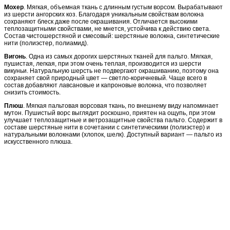
Мохер
. Мягкая, объемная ткань с длинным густым ворсом. Вырабатывают
из шерсти ангорских коз. Благодаря уникальным свойствам волокна
сохраняют блеск даже после окрашивания. Отличается высокими
теплозащитными свойствами, не мнется, устойчива к действию света.
Состав чистошерстяной и смесовый: шерстяные волокна, синтетические
нити (полиэстер, полиамид).
Вигонь
. Одна из самых дорогих шерстяных тканей для пальто. Мягкая,
пушистая, легкая, при этом очень теплая, производится из шерсти
викуньи. Натуральную шерсть не подвергают окрашиванию, поэтому она
сохраняет свой природный цвет — светло-коричневый. Чаще всего в
состав добавляют лавсановые и капроновые волокна, что позволяет
снизить стоимость.
Плюш
. Мягкая пальтовая ворсовая ткань, по внешнему виду напоминает
мутон. Пушистый ворс выглядит роскошно, приятен на ощупь, при этом
улучшает теплозащитные и ветрозащитные свойства пальто. Содержит в
составе шерстяные нити в сочетании с синтетическими (полиэстер) и
натуральными волокнами (хлопок, шелк). Доступный вариант — пальто из
искусственного плюша.