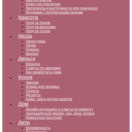
Мастер-классы
Идеи для рукоделия
Материалы и инструменты для рукоделия
Интервью с интересными людьми
Красота
Уход за лицом
Уход за волосами
Уход за телом
Мода
Аксессуары
Обувь
Одежда
Шопинг
Деньги
Карьера
Советы по экономии
Как заработать дома
Кухня
Закуски
Блюда для ленивых
Салаты
Десерты
Кофе, чай и другие напитки
Дом
Дизайн интерьера и советы по ремонту
Ландшафтный дизайн, сад, дача, огород
Комнатные растения
Дети
Беременность