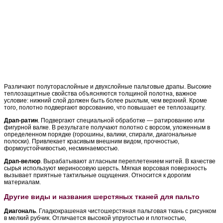
Различают полутораслойные и двухслойные пальтовые драпы. Высокие
теплозащитные свойства объясняются толщиной полотна, важное
условие: нижний слой должен быть более рыхлым, чем верхний. Кроме
того, полотно подвергают ворсованию, что повышает ее теплозащиту.
Драп-ратин
. Подвергают специальной обработке — ратированию или
фигурной валке. В результате получают полотно с ворсом, уложенным в
определенном порядке (горошины, валики, спирали, диагональные
полоски). Привлекает красивым внешним видом, прочностью,
формоустойчивостью, несминаемостью.
Драп-велюр
. Вырабатывают атласным переплетением нитей. В качестве
сырья используют мериносовую шерсть. Мягкая ворсовая поверхность
вызывает приятные тактильные ощущения. Относится к дорогим
материалам.
Другие виды и названия шерстяных тканей для пальто
Диагональ
. Гладкокрашеная чистошерстяная пальтовая ткань с рисунком
в мелкий рубчик. Отличается высокой упругостью и плотностью,