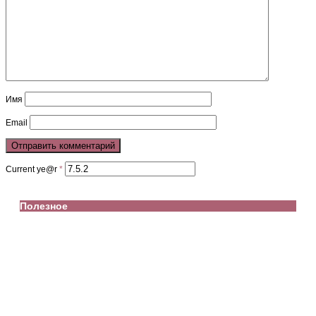
Имя
Email
Current ye@r
*
Полезное