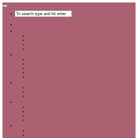
Главная
Хобби
Список хобби
Каталог увлечений
Все о хобби
Отдых и развлечения
Рукоделие
Каталог мастер-классов
Мастер-классы
Идеи для рукоделия
Материалы и инструменты для рукоделия
Интервью с интересными людьми
Красота
Уход за лицом
Уход за волосами
Уход за телом
Мода
Аксессуары
Обувь
Одежда
Шопинг
Деньги
Карьера
Советы по экономии