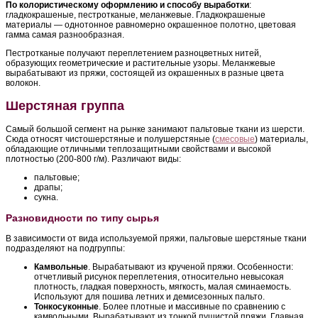
По колористическому оформлению и способу выработки
:
гладкокрашеные, пестротканые, меланжевые. Гладкокрашеные
материалы — однотонное равномерно окрашенное полотно, цветовая
гамма самая разнообразная.
Пестротканые получают переплетением разноцветных нитей,
образующих геометрические и растительные узоры. Меланжевые
вырабатывают из пряжи, состоящей из окрашенных в разные цвета
волокон.
Шерстяная группа
Самый большой сегмент на рынке занимают пальтовые ткани из шерсти.
Сюда относят чистошерстяные и полушерстяные (
смесовые
) материалы,
обладающие отличными теплозащитными свойствами и высокой
плотностью (200-800 г/м). Различают виды:
пальтовые;
драпы;
сукна.
Разновидности по типу сырья
В зависимости от вида используемой пряжи, пальтовые шерстяные ткани
подразделяют на подгруппы:
Камвольные
. Вырабатывают из крученой пряжи. Особенности:
отчетливый рисунок переплетения, относительно невысокая
плотность, гладкая поверхность, мягкость, малая сминаемость.
Используют для пошива летних и демисезонных пальто.
Тонкосуконные
. Более плотные и массивные по сравнению с
камвольными. Вырабатывают из тонкой пушистой пряжи. Главная