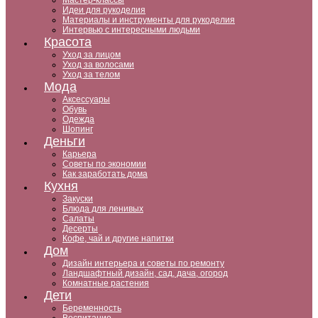
Мастер-классы
Идеи для рукоделия
Материалы и инструменты для рукоделия
Интервью с интересными людьми
Красота
Уход за лицом
Уход за волосами
Уход за телом
Мода
Аксессуары
Обувь
Одежда
Шопинг
Деньги
Карьера
Советы по экономии
Как заработать дома
Кухня
Закуски
Блюда для ленивых
Салаты
Десерты
Кофе, чай и другие напитки
Дом
Дизайн интерьера и советы по ремонту
Ландшафтный дизайн, сад, дача, огород
Комнатные растения
Дети
Беременность