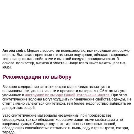
Ангора софт
. Мягкая с ворсистой поверхностью, имитирующая ангорскую
шерсть. Вызывает приятные тактильные ощущения, обладает хорошими
теплозащитными свойствами и высокой воздухопроницаемостью. В
основе: полиэстер, вискоза и эластан. Чаще всего шьют жакеты, платья,
юбки.
Рекомендации по выбору
Высокое содержание синтетического сырья свидетельствует о
несминаемости, долговечности и прочности материала. Об этом мы уже
упоминали в
инструкции по выбору тканей, которые не мнутся
. При этом
синтетические волокна могут ухудшить гигиенические свойства одежды. Не
стоит сильно увлекаться синтетикой, тем более, недопустимо выбирать ее
для детских вещей.
Зато синтетические материалы незаменимы при производстве
спецодежды, так как обладают хорошими защитными свойствами и не
капризны в уходе.Спецодежду шьют из прочных смесовых тканей,
обладающих способностью отталкивать пыль, воду и грязь: грета, сатори,
тередо.