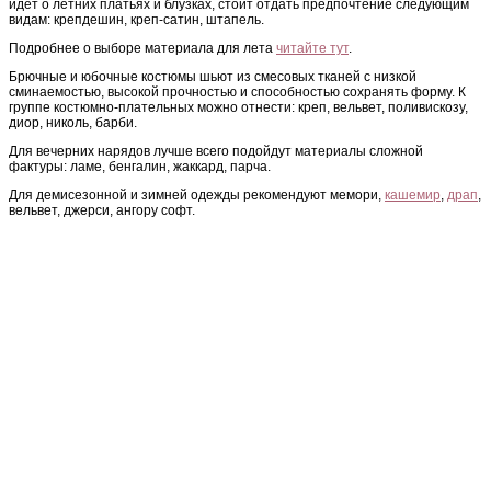
идет о летних платьях и блузках, стоит отдать предпочтение следующим
видам: крепдешин, креп-сатин, штапель.
Подробнее о выборе материала для лета
читайте тут
.
Брючные и юбочные костюмы шьют из смесовых тканей с низкой
сминаемостью, высокой прочностью и способностью сохранять форму. К
группе костюмно-плательных можно отнести: креп, вельвет, поливискозу,
диор, николь, барби.
Для вечерних нарядов лучше всего подойдут материалы сложной
фактуры: ламе, бенгалин, жаккард, парча.
Для демисезонной и зимней одежды рекомендуют мемори,
кашемир
,
драп
,
вельвет, джерси, ангору софт.