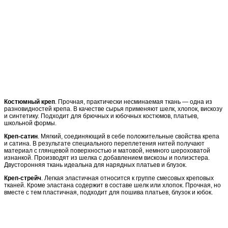
Костюмный креп
. Прочная, практически несминаемая ткань — одна из
разновидностей крепа. В качестве сырья применяют шелк, хлопок, вискозу
и синтетику. Подходит для брючных и юбочных костюмов, платьев,
школьной формы.
Креп-сатин
. Мягкий, соединяющий в себе положительные свойства крепа
и сатина. В результате специального переплетения нитей получают
материал с глянцевой поверхностью и матовой, немного шероховатой
изнанкой. Производят из шелка с добавлением вискозы и полиэстера.
Двусторонняя ткань идеальна для нарядных платьев и блузок.
Креп-стрейч
. Легкая эластичная относится к группе смесовых креповых
тканей. Кроме эластана содержит в составе шелк или хлопок. Прочная, но
вместе с тем пластичная, подходит для пошива платьев, блузок и юбок.