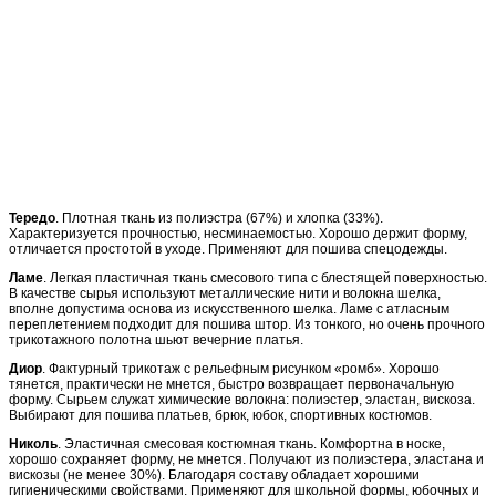
Тередо
. Плотная ткань из полиэстра (67%) и хлопка (33%).
Характеризуется прочностью, несминаемостью. Хорошо держит форму,
отличается простотой в уходе. Применяют для пошива спецодежды.
Ламе
. Легкая пластичная ткань смесового типа с блестящей поверхностью.
В качестве сырья используют металлические нити и волокна шелка,
вполне допустима основа из искусственного шелка. Ламе с атласным
переплетением подходит для пошива штор. Из тонкого, но очень прочного
трикотажного полотна шьют вечерние платья.
Диор
. Фактурный трикотаж с рельефным рисунком «ромб». Хорошо
тянется, практически не мнется, быстро возвращает первоначальную
форму. Сырьем служат химические волокна: полиэстер, эластан, вискоза.
Выбирают для пошива платьев, брюк, юбок, спортивных костюмов.
Николь
. Эластичная смесовая костюмная ткань. Комфортна в носке,
хорошо сохраняет форму, не мнется. Получают из полиэстера, эластана и
вискозы (не менее 30%). Благодаря составу обладает хорошими
гигиеническими свойствами. Применяют для школьной формы, юбочных и