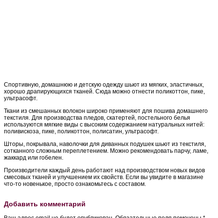
Спортивную, домашнюю и детскую одежду шьют из мягких, эластичных,
хорошо драпирующихся тканей. Сюда можно отнести поликоттон, пике,
ультрасофт.
Ткани из смешанных волокон широко применяют для пошива домашнего
текстиля. Для производства пледов, скатертей, постельного белья
используются мягкие виды с высоким содержанием натуральных нитей:
поливискоза, пике, поликоттон, полисатин, ультрасофт.
Шторы, покрывала, наволочки для диванных подушек шьют из текстиля,
сотканного сложным переплетением. Можно рекомендовать парчу, ламе,
жаккард или гобелен.
Производители каждый день работают над производством новых видов
смесовых тканей и улучшением их свойств. Если вы увидите в магазине
что-то новенькое, просто ознакомьтесь с составом.
Добавить комментарий
Ваш адрес email не будет опубликован.
Обязательные поля помечены
*