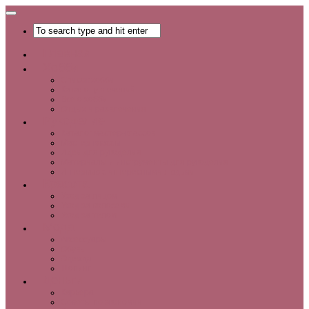
Главная
Хобби
Список хобби
Каталог увлечений
Все о хобби
Отдых и развлечения
Рукоделие
Каталог мастер-классов
Мастер-классы
Идеи для рукоделия
Материалы и инструменты для рукоделия
Интервью с интересными людьми
Красота
Уход за лицом
Уход за волосами
Уход за телом
Мода
Аксессуары
Обувь
Одежда
Шопинг
Деньги
Карьера
Советы по экономии