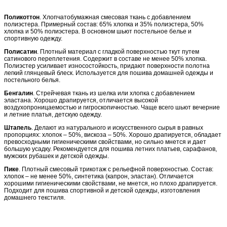
Поликоттон
. Хлопчатобумажная смесовая ткань с добавлением
полиэстера. Примерный состав: 65% хлопка и 35% полиэстера, 50%
хлопка и 50% полиэстера. В основном шьют постельное белье и
спортивную одежду.
Полисатин
. Плотный материал с гладкой поверхностью ткут путем
сатинового переплетения. Содержит в составе не менее 50% хлопка.
Полиэстер усиливает износостойкость, придают поверхности полотна
легкий глянцевый блеск. Используется для пошива домашней одежды и
постельного белья.
Бенгалин
. Стрейчевая ткань из шелка или хлопка с добавлением
эластана. Хорошо драпируется, отличается высокой
воздухопроницаемостью и гигроскопичностью. Чаще всего шьют вечерние
и летние платья, детскую одежду.
Штапель
. Делают из натурального и искусственного сырья в равных
пропорциях: хлопок – 50%, вискоза – 50%. Хорошо драпируется, обладает
превосходными гигиеническими свойствами, но сильно мнется и дает
большую усадку. Рекомендуется для пошива летних платьев, сарафанов,
мужских рубашек и детской одежды.
Пике
. Плотный смесовый трикотаж с рельефной поверхностью. Состав:
хлопок – не менее 50%, синтетика (капрон, эластан). Отличается
хорошими гигиеническими свойствами, не мнется, но плохо драпируется.
Подходит для пошива спортивной и детской одежды, изготовления
домашнего текстиля.