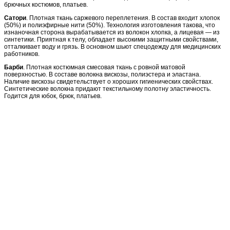
брючных костюмов, платьев.
Сатори
. Плотная ткань саржевого переплетения. В состав входит хлопок
(50%) и полиэфирные нити (50%). Технология изготовления такова, что
изнаночная сторона вырабатывается из волокон хлопка, а лицевая — из
синтетики. Приятная к телу, обладает высокими защитными свойствами,
отталкивает воду и грязь. В основном шьют спецодежду для медицинских
работников.
Барби
. Плотная костюмная смесовая ткань с ровной матовой
поверхностью. В составе волокна вискозы, полиэстера и эластана.
Наличие вискозы свидетельствует о хороших гигиенических свойствах.
Синтетические волокна придают текстильному полотну эластичность.
Годится для юбок, брюк, платьев.