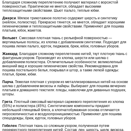
Благодаря сложному переплетению получают материал с ворсистой
поверхностью. Практически не мнется, обладает высокими
теплозащитными свойствами. Шьют пальто, теплые юбки.
Джерси
. Мягкое трикотажное полотно содержит шерсть и синтетику
(нейлон, полиэстер). Прекрасно тянется, не мнется, обладает хорошими
гигиеническими и теплозащитными свойствами. Применяют для пошива
платьев, юбок, жакетов.
Вельвет
. Смесовая плотная ткань с рельефной поверхностью —
вертикальные полосы, из хлопка с добавлением синтетики. Подходит для
пошива легких пальто, курток, пиджаков, брюк, юбок, головных уборов.
Жаккард
. Благодаря сложному переплетению нитей, ткут плотную ткань с
фактурным узором. Производят из хлопка, шерсти или шелка с
добавлением полиэстера. Отличительные особенности: великолепный
внешний вид и хорошие гигиенические свойства. Рекомендована для
пошива постельного белья, покрывал и штор, а также легкой одежды:
платья, брюки, юбки.
Парча
. Тяжелая плотная с узором из металлизированных нитей на основе
шелка с добавлением вискозы и лайкры. Выбирают для пошива вечерних
платьев и домашнего текстиля: пледы, наволочки для диванных подушек,
шторы.
Грета
. Плотный смесовый материал саржевого переплетения из хлопка
(55%) и полиэстера (45%). Синтетические компоненты придают
небольшой глянцевый блеск, а хлопчатобумажная основа отличается
гигроскопичностью и воздухопроницаемостью. Применяют для пошива
спецодежды, брюк, курток, головных уборов.
Гобелен
. Плотная ткань со сложным узором, полученная путем
перекрестного переплетения нитей. Состав: лен, шерсть, шелк, вискоза,