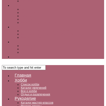
Как заработать дома
Кухня
Закуски
Блюда для ленивых
Салаты
Десерты
Кофе, чай и другие напитки
Дом
Дизайн интерьера и советы по ремонту
Ландшафтный дизайн, сад, дача, огород
Комнатные растения
Дети
Беременность
Воспитание
Досуг и развитие
Мужчины
Главная
Хобби
Список хобби
Каталог увлечений
Все о хобби
Отдых и развлечения
Рукоделие
Каталог мастер-классов