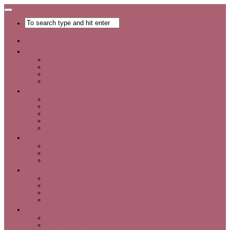
Главная
Хобби
Список хобби
Каталог увлечений
Все о хобби
Отдых и развлечения
Рукоделие
Каталог мастер-классов
Мастер-классы
Идеи для рукоделия
Материалы и инструменты для рукоделия
Интервью с интересными людьми
Красота
Уход за лицом
Уход за волосами
Уход за телом
Мода
Аксессуары
Обувь
Одежда
Шопинг
Деньги
Карьера
Советы по экономии