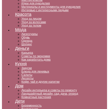
Мастер-классы
Идеи для рукоделия
Материалы и инструменты для рукоделия
Интервью с интересными людьми
Красота
Уход за лицом
Уход за волосами
Уход за телом
Мода
Аксессуары
Обувь
Одежда
Шопинг
Деньги
Карьера
Советы по экономии
Как заработать дома
Кухня
Закуски
Блюда для ленивых
Салаты
Десерты
Кофе, чай и другие напитки
Дом
Дизайн интерьера и советы по ремонту
Ландшафтный дизайн, сад, дача, огород
Комнатные растения
Дети
Беременность