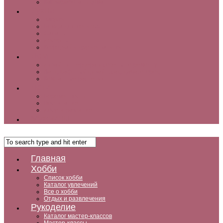
Как заработать дома
Кухня
Закуски
Блюда для ленивых
Салаты
Десерты
Кофе, чай и другие напитки
Дом
Дизайн интерьера и советы по ремонту
Ландшафтный дизайн, сад, дача, огород
Комнатные растения
Дети
Беременность
Воспитание
Досуг и развитие
Мужчины
Главная
Хобби
Список хобби
Каталог увлечений
Все о хобби
Отдых и развлечения
Рукоделие
Каталог мастер-классов