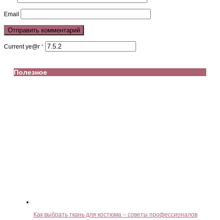
Email
Current ye@r
*
Полезное
Как выбрать ткань для костюма – советы профессионалов