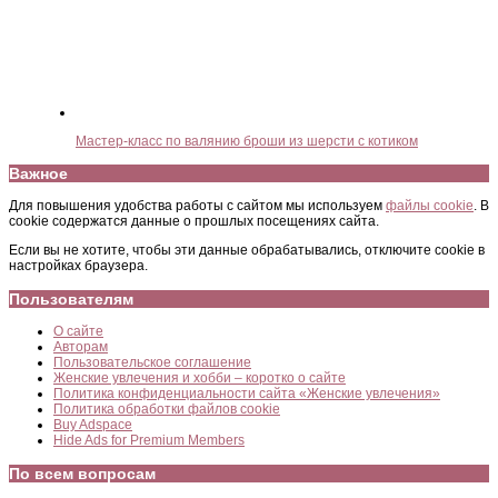
Мастер-класс по валянию броши из шерсти с котиком
Важное
Для повышения удобства работы с сайтом мы используем
файлы cookie
. В
cookie содержатся данные о прошлых посещениях сайта.
Если вы не хотите, чтобы эти данные обрабатывались, отключите cookie в
настройках браузера.
Пользователям
О сайте
Авторам
Пользовательское соглашение
Женские увлечения и хобби – коротко о сайте
Политика конфиденциальности сайта «Женские увлечения»
Политика обработки файлов cookie
Buy Adspace
Hide Ads for Premium Members
По всем вопросам