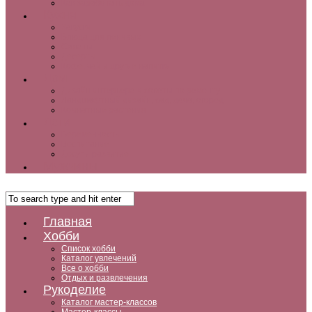
Как заработать дома
Кухня
Закуски
Блюда для ленивых
Салаты
Десерты
Кофе, чай и другие напитки
Дом
Дизайн интерьера и советы по ремонту
Ландшафтный дизайн, сад, дача, огород
Комнатные растения
Дети
Беременность
Воспитание
Досуг и развитие
Мужчины
Главная
Хобби
Список хобби
Каталог увлечений
Все о хобби
Отдых и развлечения
Рукоделие
Каталог мастер-классов