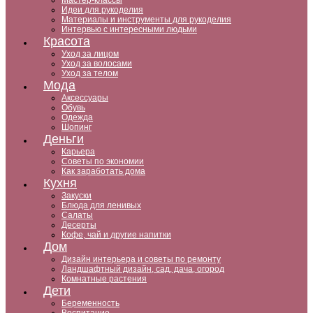
Мастер-классы
Идеи для рукоделия
Материалы и инструменты для рукоделия
Интервью с интересными людьми
Красота
Уход за лицом
Уход за волосами
Уход за телом
Мода
Аксессуары
Обувь
Одежда
Шопинг
Деньги
Карьера
Советы по экономии
Как заработать дома
Кухня
Закуски
Блюда для ленивых
Салаты
Десерты
Кофе, чай и другие напитки
Дом
Дизайн интерьера и советы по ремонту
Ландшафтный дизайн, сад, дача, огород
Комнатные растения
Дети
Беременность