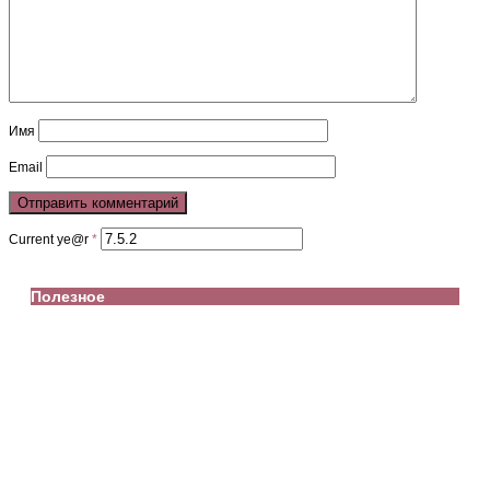
Имя
Email
Current ye@r
*
Полезное