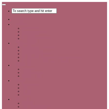
Главная
Хобби
Список хобби
Каталог увлечений
Все о хобби
Отдых и развлечения
Рукоделие
Каталог мастер-классов
Мастер-классы
Идеи для рукоделия
Материалы и инструменты для рукоделия
Интервью с интересными людьми
Красота
Уход за лицом
Уход за волосами
Уход за телом
Мода
Аксессуары
Обувь
Одежда
Шопинг
Деньги
Карьера
Советы по экономии