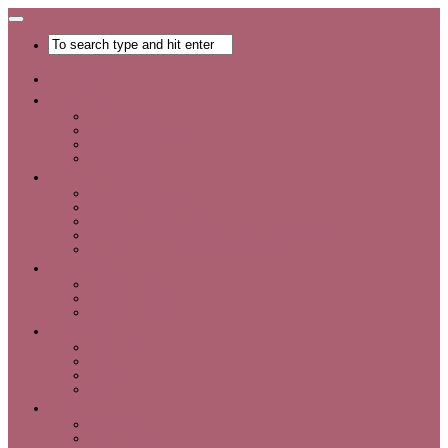
Главная
Хобби
Список хобби
Каталог увлечений
Все о хобби
Отдых и развлечения
Рукоделие
Каталог мастер-классов
Мастер-классы
Идеи для рукоделия
Материалы и инструменты для рукоделия
Интервью с интересными людьми
Красота
Уход за лицом
Уход за волосами
Уход за телом
Мода
Аксессуары
Обувь
Одежда
Шопинг
Деньги
Карьера
Советы по экономии