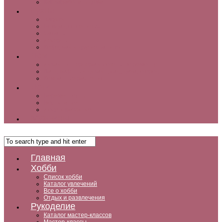
Как заработать дома
Кухня
Закуски
Блюда для ленивых
Салаты
Десерты
Кофе, чай и другие напитки
Дом
Дизайн интерьера и советы по ремонту
Ландшафтный дизайн, сад, дача, огород
Комнатные растения
Дети
Беременность
Воспитание
Досуг и развитие
Мужчины
Главная
Хобби
Список хобби
Каталог увлечений
Все о хобби
Отдых и развлечения
Рукоделие
Каталог мастер-классов