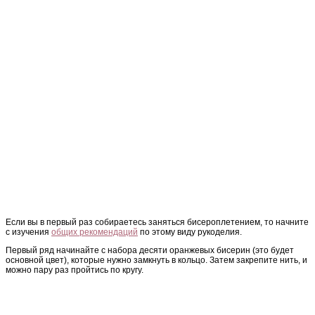
Если вы в первый раз собираетесь заняться бисероплетением, то начните
с изучения
общих рекомендаций
по этому виду рукоделия.
Первый ряд начинайте с набора десяти оранжевых бисерин (это будет
основной цвет), которые нужно замкнуть в кольцо. Затем закрепите нить, и
можно пару раз пройтись по кругу.