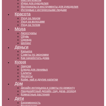
Мастер-классы
Идеи для рукоделия
Материалы и инструменты для рукоделия
Интервью с интересными людьми
Красота
Уход за лицом
Уход за волосами
Уход за телом
Мода
Аксессуары
Обувь
Одежда
Шопинг
Деньги
Карьера
Советы по экономии
Как заработать дома
Кухня
Закуски
Блюда для ленивых
Салаты
Десерты
Кофе, чай и другие напитки
Дом
Дизайн интерьера и советы по ремонту
Ландшафтный дизайн, сад, дача, огород
Комнатные растения
Дети
Беременность