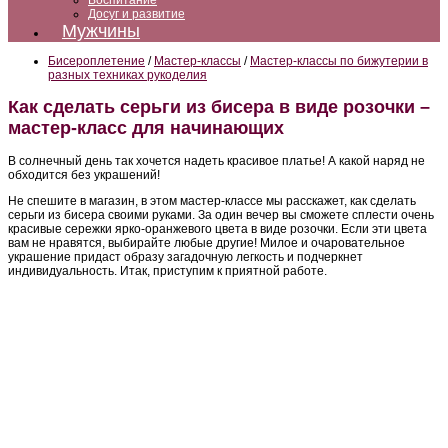
Воспитание
Досуг и развитие
Мужчины
Бисероплетение
/
Мастер-классы
/
Мастер-классы по бижутерии в
разных техниках рукоделия
Как сделать серьги из бисера в виде розочки –
мастер-класс для начинающих
В солнечный день так хочется надеть красивое платье! А какой наряд не
обходится без украшений!
Не спешите в магазин, в этом мастер-классе мы расскажет, как сделать
серьги из бисера своими руками. За один вечер вы сможете сплести очень
красивые сережки ярко-оранжевого цвета в виде розочки. Если эти цвета
вам не нравятся, выбирайте любые другие! Милое и очаровательное
украшение придаст образу загадочную легкость и подчеркнет
индивидуальность. Итак, приступим к приятной работе.