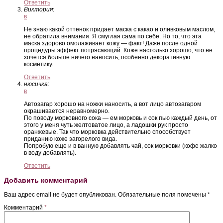
Ответить
Виктория
:
в
Не знаю какой оттенок придает маска с какао и оливковым маслом,
не обратила внимания. Я смуглая сама по себе. Но то, что эта
маска здорово омолаживает кожу — факт! Даже после одной
процедуры эффект потрясающий. Коже настолько хорошо, что не
хочется больше ничего наносить, особенно декоративную
косметику.
Ответить
нюсичка
:
в
Автозагар хорошо на ножки наносить, а вот лицо автозагаром
окрашивается неравномерно.
По поводу морковного сока — ем морковь и сок пью каждый день, от
этого у меня чуть желтоватое лицо, а ладошки рук просто
оранжевые. Так что морковка действительно способствует
приданию коже загорелого вида.
Попробую еще и в ванную добавлять чай, сок морковки (кофе жалко
в воду добавлять).
Ответить
Добавить комментарий
Ваш адрес email не будет опубликован.
Обязательные поля помечены
*
Комментарий
*