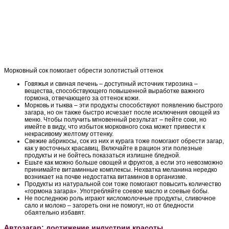
Морковный сок помогает обрести золотистый оттенок
Говяжья и свиная печень – доступный источник тирозина –
вещества, способствующего повышенной выработке важного
гормона, отвечающего за оттенок кожи.
Морковь и тыква – эти продукты способствуют появлению быстрого
загара, но он также быстро исчезает после исключения овощей из
меню. Чтобы получить мгновенный результат – пейте соки, но
имейте в виду, что избыток морковного сока может привести к
некрасивому желтому оттенку.
Свежие абрикосы, сок из них и курага тоже помогают обрести загар,
как у восточных красавиц. Включайте в рацион эти полезные
продукты и не бойтесь показаться излишне бледной.
Ешьте как можно больше овощей и фруктов, а если это невозможно
принимайте витаминные комплексы. Нехватка меланина нередко
возникает на почве недостатка витаминов в организме.
Продукты из натуральной сои тоже помогают повысить количество
«гормона загара». Употребляйте соевое масло и соевые бобы.
Не последнюю роль играют кисломолочные продукты, сливочное
сало и молоко – загореть они не помогут, но от бледности
обаятельно избавят.
Автозагар: достижение индустрии красоты