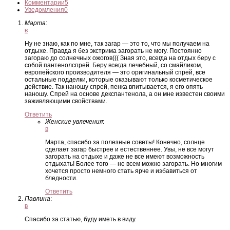
Комментарии
5
Уведомления
0
Марта
:
в
Ну не знаю, как по мне, так загар — это то, что мы получаем на
отдыхе. Правда я без экстрима загорать не могу. Постоянно
загораю до солнечных ожогов((( Зная это, всегда на отдых беру с
собой пантенолспрей. Беру всегда лечебный, со смайликом,
европейского производителя — это оригинальный спрей, все
остальные подделки, которые оказывают только косметическое
действие. Так наношу спрей, пенка впитывается, я его опять
наношу. Спрей на основе декспантенола, а он мне известен своими
заживляющими свойствами.
Ответить
Женские увлечения
:
в
Марта, спасибо за полезные советы! Конечно, солнце
сделает загар быстрее и естественнее. Увы, не все могут
загорать на отдыхе и даже не все имеют возможность
отдыхать! Более того — не всем можно загорать. Но многим
хочется просто немного стать ярче и избавиться от
бледности.
Ответить
Павлина
:
в
Спасибо за статью, буду иметь в виду.