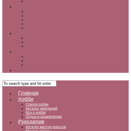
Как заработать дома
Кухня
Закуски
Блюда для ленивых
Салаты
Десерты
Кофе, чай и другие напитки
Дом
Дизайн интерьера и советы по ремонту
Ландшафтный дизайн, сад, дача, огород
Комнатные растения
Дети
Беременность
Воспитание
Досуг и развитие
Мужчины
Главная
Хобби
Список хобби
Каталог увлечений
Все о хобби
Отдых и развлечения
Рукоделие
Каталог мастер-классов