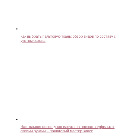
Как выбрать пальтовую ткань: обзор видов по составу с
учетом сезона
Настольная новогодняя елочка на ножках в туфельках
своими руками – пошаговый мастер-класс