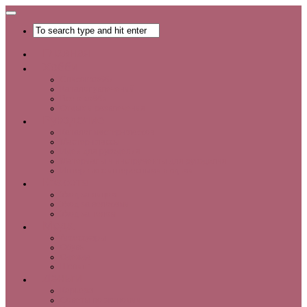
Главная
Хобби
Список хобби
Каталог увлечений
Все о хобби
Отдых и развлечения
Рукоделие
Каталог мастер-классов
Мастер-классы
Идеи для рукоделия
Материалы и инструменты для рукоделия
Интервью с интересными людьми
Красота
Уход за лицом
Уход за волосами
Уход за телом
Мода
Аксессуары
Обувь
Одежда
Шопинг
Деньги
Карьера
Советы по экономии