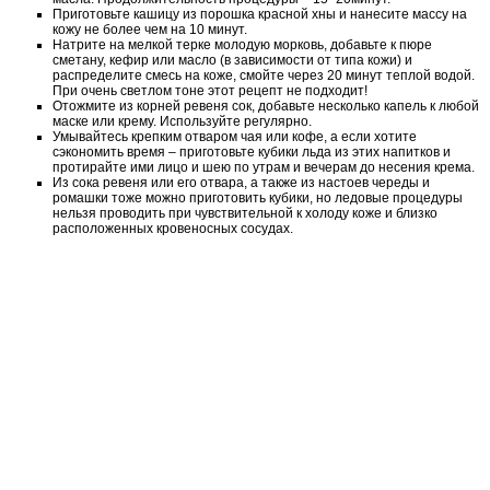
Приготовьте кашицу из порошка красной хны и нанесите массу на
кожу не более чем на 10 минут.
Натрите на мелкой терке молодую морковь, добавьте к пюре
сметану, кефир или масло (в зависимости от типа кожи) и
распределите смесь на коже, смойте через 20 минут теплой водой.
При очень светлом тоне этот рецепт не подходит!
Отожмите из корней ревеня сок, добавьте несколько капель к любой
маске или крему. Используйте регулярно.
Умывайтесь крепким отваром чая или кофе, а если хотите
сэкономить время – приготовьте кубики льда из этих напитков и
протирайте ими лицо и шею по утрам и вечерам до несения крема.
Из сока ревеня или его отвара, а также из настоев череды и
ромашки тоже можно приготовить кубики, но ледовые процедуры
нельзя проводить при чувствительной к холоду коже и близко
расположенных кровеносных сосудах.