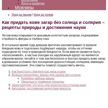
Воспитание
Досуг и развитие
Мужчины
Уход за лицом
/
Уход за телом
Как придать коже загар без солнца и солярия –
рецепты природы и достижения науки
Летом кожа покрывается красивым золотистым загаром, подчеркивая
стройность фигуры и глубину глаз.
В остальное время года девушки критично рассматривают в зеркале
бледную кожу и тщательно подбирают наряды, чтобы их оттенки
подходили по тону к природной бледности. Если вам не нравится быть
«белоснежкой», а частые поездки на зарубежный курорт не являются
образом жизни, читайте о том, как безопасно и быстро придать коже загар
в домашних условиях без посещения дорогостоящих соляриев, имеющих
противопоказания. Эти советы помогут осуществить мечты.
Как бороться с бледностью лица и шеи
Водные процедуры: ванны для загара без солнца
Кофейно-чайные ванны
Овощные и травяные процеды
Загар изнутри: что есть для золотистого оттенка кожи
Автозагар: достижение индустрии красоты