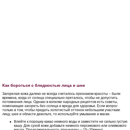
Как бороться с бледностью лица и шеи
Загорелая кожа далеко не всегда считалось признаком красоты – были
времена, когда от солнца специально пряталось, чтобы не допустить
потемнения лица. Однако в копилке народных рецептов есть советы,
помогающие загореть без солнца и вреда для здоровья. Если вопрос
только в том, чтобы придать золотистый оттенок небольшим участкам:
лицу, шее и области декольте, то используйте умывание и маски.
Влейте к порошку какао немного воды и заместите не сильно густую
кашу. Для сухой кожи добавьте немного персикового или оливкового
масла. Продолжительность процедуры – 15–20минут.