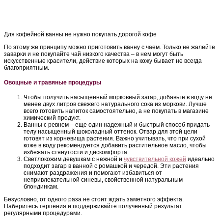
Для кофейной ванны не нужно покупать дорогой кофе
По этому же принципу можно приготовить ванну с чаем. Только не жалейте
заварки и не покупайте чай низкого качества – в нем могут быть
искусственные красители, действие которых на кожу бывает не всегда
благоприятным.
Овощные и травяные процедуры
Чтобы получить насыщенный морковный загар, добавьте в воду не
менее двух литров свежего натурального сока из моркови. Лучше
всего готовить напиток самостоятельно, а не покупать в магазине
химический продукт.
Ванны с ревнем – еще один надежный и быстрый способ придать
телу насыщенный шоколадный оттенок. Отвар для этой цели
готовят из корневища растения. Важно учитывать, что при сухой
коже в воду рекомендуется добавить растительное масло, чтобы
избежать стянутости и дискомфорта.
Светлокожим девушкам с нежной и
чувствительной кожей
идеально
подходит загар в ванной с ромашкой и чередой. Эти растения
снимают раздражения и помогают избавиться от
непривлекательной синевы, свойственной натуральным
блондинкам.
Безусловно, от одного раза не стоит ждать заметного эффекта.
Наберитесь терпения и поддерживайте полученный результат
регулярными процедурами.