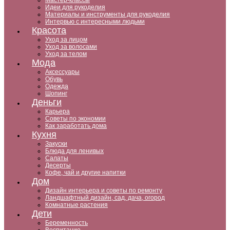
Мастер-классы
Идеи для рукоделия
Материалы и инструменты для рукоделия
Интервью с интересными людьми
Красота
Уход за лицом
Уход за волосами
Уход за телом
Мода
Аксессуары
Обувь
Одежда
Шопинг
Деньги
Карьера
Советы по экономии
Как заработать дома
Кухня
Закуски
Блюда для ленивых
Салаты
Десерты
Кофе, чай и другие напитки
Дом
Дизайн интерьера и советы по ремонту
Ландшафтный дизайн, сад, дача, огород
Комнатные растения
Дети
Беременность