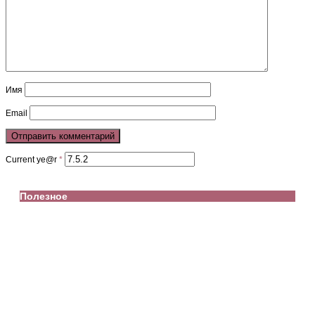
Имя
Email
Current ye@r
*
Полезное