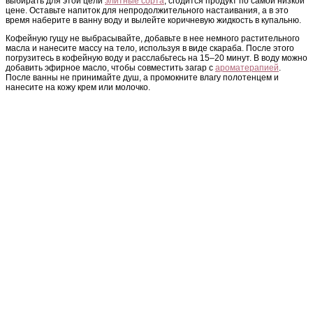
выбирать для этой цели
элитные сорта
, сгодится продукт по самой низкой
цене. Оставьте напиток для непродолжительного настаивания, а в это
время наберите в ванну воду и вылейте коричневую жидкость в купальню.
Кофейную гущу не выбрасывайте, добавьте в нее немного растительного
масла и нанесите массу на тело, используя в виде скараба. После этого
погрузитесь в кофейную воду и расслабьтесь на 15–20 минут. В воду можно
добавить эфирное масло, чтобы совместить загар с
ароматерапией
.
После ванны не принимайте душ, а промокните влагу полотенцем и
нанесите на кожу крем или молочко.