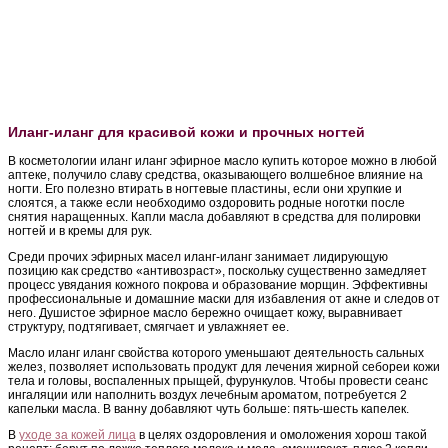
Иланг-иланг для красивой кожи и прочных ногтей
В косметологии иланг иланг эфирное масло купить которое можно в любой
аптеке, получило славу средства, оказывающего волшебное влияние на
ногти. Его полезно втирать в ногтевые пластины, если они хрупкие и
слоятся, а также если необходимо оздоровить родные ноготки после
снятия наращенных. Капли масла добавляют в средства для полировки
ногтей и в кремы для рук.
Среди прочих эфирных масел иланг-иланг занимает лидирующую
позицию как средство «антивозраст», поскольку существенно замедляет
процесс увядания кожного покрова и образование морщин. Эффективны
профессиональные и домашние маски для избавления от акне и следов от
него. Душистое эфирное масло бережно очищает кожу, выравнивает
структуру, подтягивает, смягчает и увлажняет ее.
Масло иланг иланг свойства которого уменьшают деятельность сальных
желез, позволяет использовать продукт для лечения жирной себореи кожи
тела и головы, воспаленных прыщей, фурункулов. Чтобы провести сеанс
ингаляции или наполнить воздух лечебным ароматом, потребуется 2
капельки масла. В ванну добавляют чуть больше: пять-шесть капелек.
В
уходе за кожей лица
в целях оздоровления и омоложения хорош такой