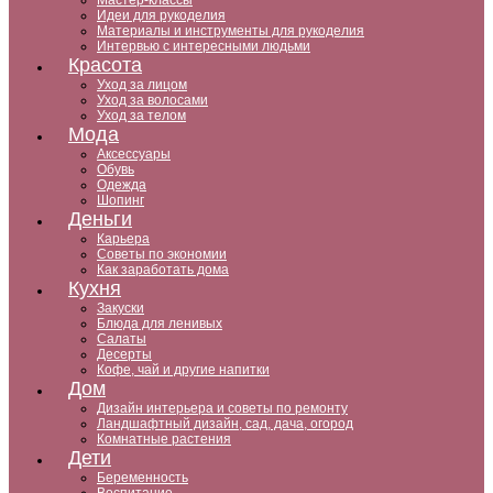
Мастер-классы
Идеи для рукоделия
Материалы и инструменты для рукоделия
Интервью с интересными людьми
Красота
Уход за лицом
Уход за волосами
Уход за телом
Мода
Аксессуары
Обувь
Одежда
Шопинг
Деньги
Карьера
Советы по экономии
Как заработать дома
Кухня
Закуски
Блюда для ленивых
Салаты
Десерты
Кофе, чай и другие напитки
Дом
Дизайн интерьера и советы по ремонту
Ландшафтный дизайн, сад, дача, огород
Комнатные растения
Дети
Беременность