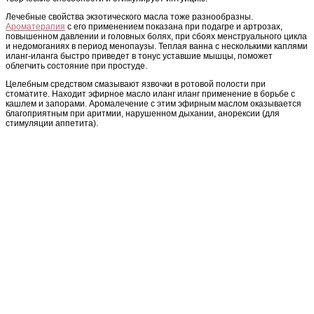
Лечебные свойства экзотического масла тоже разнообразны.
Ароматерапия
с его применением показана при подагре и артрозах,
повышенном давлении и головных болях, при сбоях менструального цикла
и недомоганиях в период менопаузы. Теплая ванна с несколькими каплями
иланг-иланга быстро приведет в тонус уставшие мышцы, поможет
облегчить состояние при простуде.
Целебным средством смазывают язвочки в ротовой полости при
стоматите. Находит эфирное масло иланг иланг применение в борьбе с
кашлем и запорами. Аромалечение с этим эфирным маслом оказывается
благоприятным при аритмии, нарушенном дыхании, анорексии (для
стимуляции аппетита).