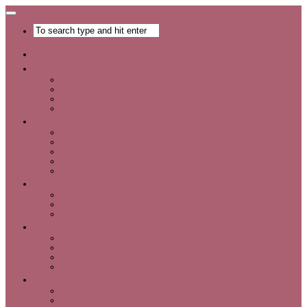
Главная
Хобби
Список хобби
Каталог увлечений
Все о хобби
Отдых и развлечения
Рукоделие
Каталог мастер-классов
Мастер-классы
Идеи для рукоделия
Материалы и инструменты для рукоделия
Интервью с интересными людьми
Красота
Уход за лицом
Уход за волосами
Уход за телом
Мода
Аксессуары
Обувь
Одежда
Шопинг
Деньги
Карьера
Советы по экономии