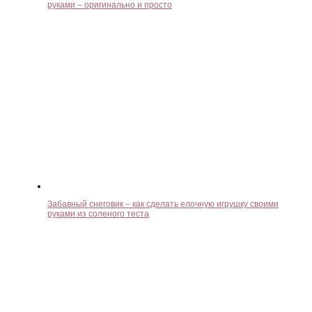
руками – оригинально и просто
Забавный снеговик – как сделать елочную игрушку своими
руками из соленого теста