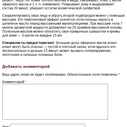
рецепт: берут по ложке теплого молока и меда, смешивают, плюс 2 капли
эфирного масла и 1 ч. л. оливкового. Покрывают кожу и выдерживают
состав 20 минут, убирают остатки косметической салфеткой.
Скорректировать овал лица и убрать второй подбородок можно с помощью
массажа. Его лифтинговый эффект усилится, если пальцы окунуть в
целебное масло перед массажными манипуляциями. При массаже тела 7
капель ароматной жидкости добавляют на 20 граммов массажной основы.
Полезным маслом можно обогатить свои привычные сыворотки и кремы
для кожи — 3 капли на каждые 15 мл.
Специалисты предостерегают
: большие дозы эфирного масла иланг-
иланг могут быть опасны — густой и плотный запах, если вдыхать его
бесконтрольно и дольше 15 минут, может вызвать головокружение,
гипотонию и сильные головные боли.
Добавить комментарий
Ваш адрес email не будет опубликован.
Обязательные поля помечены
*
Комментарий
*