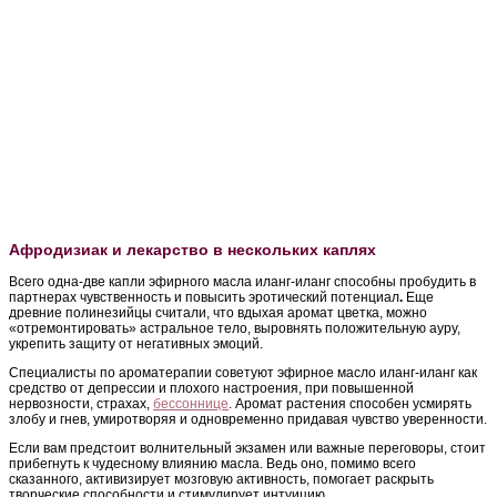
Афродизиак и лекарство в нескольких каплях
Всего одна-две капли эфирного масла иланг-иланг способны пробудить в
партнерах чувственность и повысить эротический потенциал
.
Еще
древние полинезийцы считали, что вдыхая аромат цветка, можно
«отремонтировать» астральное тело, выровнять положительную ауру,
укрепить защиту от негативных эмоций.
Специалисты по ароматерапии советуют эфирное масло иланг-иланг как
средство от депрессии и плохого настроения, при повышенной
нервозности, страхах,
бессоннице
. Аромат растения способен усмирять
злобу и гнев, умиротворяя и одновременно придавая чувство уверенности.
Если вам предстоит волнительный экзамен или важные переговоры, стоит
прибегнуть к чудесному влиянию масла. Ведь оно, помимо всего
сказанного, активизирует мозговую активность, помогает раскрыть
творческие способности и стимулирует интуицию.