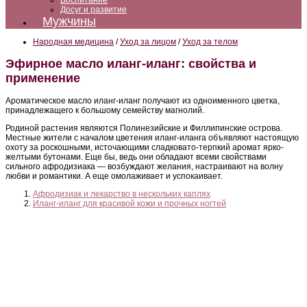
Воспитание
Досуг и развитие
Мужчины
Народная медицина
/
Уход за лицом
/
Уход за телом
Эфирное масло иланг-иланг: свойства и
применение
Ароматическое масло иланг-иланг получают из одноименного цветка,
принадлежащего к большому семейству магнолий.
Родиной растения являются Полинезийские и Филлипинские острова.
Местные жители с началом цветения иланг-иланга объявляют настоящую
охоту за роскошными, источающими сладковато-терпкий аромат ярко-
желтыми бутонами. Еще бы, ведь они обладают всеми свойствами
сильного афродизиака — возбуждают желания, настраивают на волну
любви и романтики. А еще омолаживает и успокаивает.
Афродизиак и лекарство в нескольких каплях
Иланг-иланг для красивой кожи и прочных ногтей