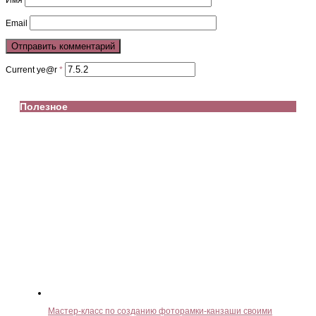
Имя
Email
Current ye@r
*
Полезное
Мастер-класс по созданию фоторамки-канзаши своими