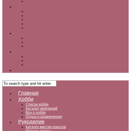
Как заработать дома
Кухня
Закуски
Блюда для ленивых
Салаты
Десерты
Кофе, чай и другие напитки
Дом
Дизайн интерьера и советы по ремонту
Ландшафтный дизайн, сад, дача, огород
Комнатные растения
Дети
Беременность
Воспитание
Досуг и развитие
Мужчины
Главная
Хобби
Список хобби
Каталог увлечений
Все о хобби
Отдых и развлечения
Рукоделие
Каталог мастер-классов