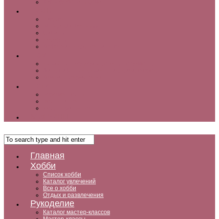
Как заработать дома
Кухня
Закуски
Блюда для ленивых
Салаты
Десерты
Кофе, чай и другие напитки
Дом
Дизайн интерьера и советы по ремонту
Ландшафтный дизайн, сад, дача, огород
Комнатные растения
Дети
Беременность
Воспитание
Досуг и развитие
Мужчины
Главная
Хобби
Список хобби
Каталог увлечений
Все о хобби
Отдых и развлечения
Рукоделие
Каталог мастер-классов