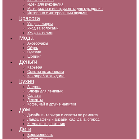
Мастер-классы
Идеи для рукоделия
Материалы и инструменты для рукоделия
Интервью с интересными людьми
Красота
Уход за лицом
Уход за волосами
Уход за телом
Мода
Аксессуары
Обувь
Одежда
Шопинг
Деньги
Карьера
Советы по экономии
Как заработать дома
Кухня
Закуски
Блюда для ленивых
Салаты
Десерты
Кофе, чай и другие напитки
Дом
Дизайн интерьера и советы по ремонту
Ландшафтный дизайн, сад, дача, огород
Комнатные растения
Дети
Беременность