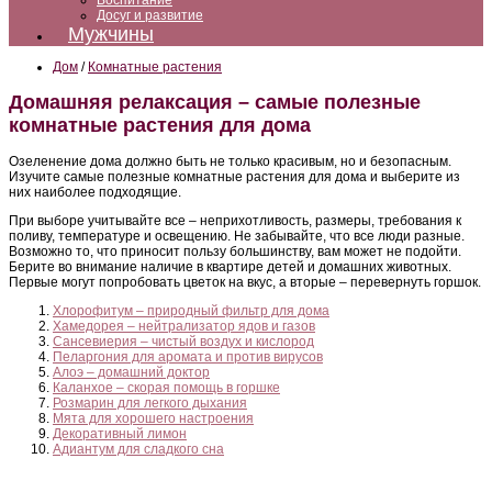
Воспитание
Досуг и развитие
Мужчины
Дом
/
Комнатные растения
Домашняя релаксация – самые полезные
комнатные растения для дома
Озеленение дома должно быть не только красивым, но и безопасным.
Изучите самые полезные комнатные растения для дома и выберите из
них наиболее подходящие.
При выборе учитывайте все – неприхотливость, размеры, требования к
поливу, температуре и освещению. Не забывайте, что все люди разные.
Возможно то, что приносит пользу большинству, вам может не подойти.
Берите во внимание наличие в квартире детей и домашних животных.
Первые могут попробовать цветок на вкус, а вторые – перевернуть горшок.
Хлорофитум – природный фильтр для дома
Хамедорея – нейтрализатор ядов и газов
Сансевиерия – чистый воздух и кислород
Пеларгония для аромата и против вирусов
Алоэ – домашний доктор
Каланхое – скорая помощь в горшке
Розмарин для легкого дыхания
Мята для хорошего настроения
Декоративный лимон
Адиантум для сладкого сна