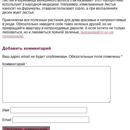
Листья и корневища Венериного волоса (так называют этот папоротник)
используют в народной медицине. Например, измельченные листья
наносят на фурункулы, отваром поласкают горло, а при воспалениях
десен жуют листья.
Практически все полезные растения для дома красивые и неприхотливые
в уходе. Обязательно заведите себе таких зеленых друзей, но не
превращайте квартиру в непроходимые джунгли. А если хотите не только
любоваться, но и лакомиться пряной зеленью,
выращивайте ее на
подоконнике
.
Добавить комментарий
Ваш адрес email не будет опубликован.
Обязательные поля помечены
*
Комментарий
*
Имя
Email