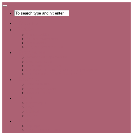
Главная
Хобби
Список хобби
Каталог увлечений
Все о хобби
Отдых и развлечения
Рукоделие
Каталог мастер-классов
Мастер-классы
Идеи для рукоделия
Материалы и инструменты для рукоделия
Интервью с интересными людьми
Красота
Уход за лицом
Уход за волосами
Уход за телом
Мода
Аксессуары
Обувь
Одежда
Шопинг
Деньги
Карьера
Советы по экономии