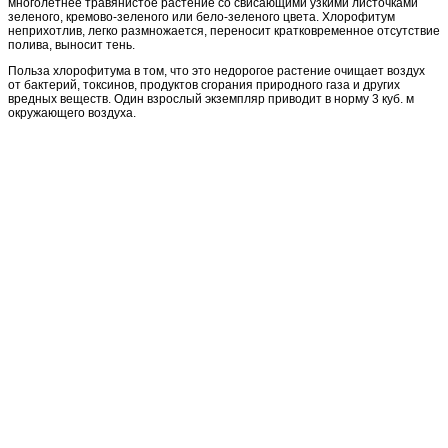
многолетнее травянистое растение со свисающими узкими листочками
зеленого, кремово-зеленого или бело-зеленого цвета. Хлорофитум
неприхотлив, легко размножается, переносит кратковременное отсутствие
полива, выносит тень.
Польза хлорофитума в том, что это недорогое растение очищает воздух
от бактерий, токсинов, продуктов сгорания природного газа и других
вредных веществ. Один взрослый экземпляр приводит в норму 3 куб. м
окружающего воздуха.