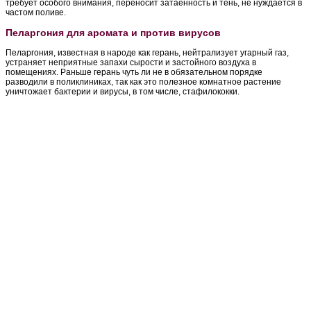
требует особого внимания, переносит затаенность и тень, не нуждается в
частом поливе.
Пеларгония для аромата и против вирусов
Пеларгония, известная в народе как герань, нейтрализует угарный газ,
устраняет неприятные запахи сырости и застойного воздуха в
помещениях. Раньше герань чуть ли не в обязательном порядке
разводили в поликлиниках, так как это полезное комнатное растение
уничтожает бактерии и вирусы, в том числе, стафилококки.