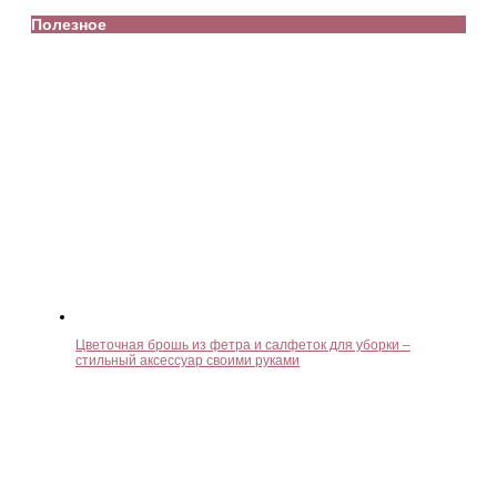
Полезное
Цветочная брошь из фетра и салфеток для уборки –
стильный аксессуар своими руками