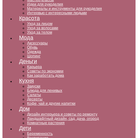
Мастер-классы
Идеи для рукоделия
Материалы и инструменты для рукоделия
Интервью с интересными людьми
Красота
Уход за лицом
Уход за волосами
Уход за телом
Мода
Аксессуары
Обувь
Одежда
Шопинг
Деньги
Карьера
Советы по экономии
Как заработать дома
Кухня
Закуски
Блюда для ленивых
Салаты
Десерты
Кофе, чай и другие напитки
Дом
Дизайн интерьера и советы по ремонту
Ландшафтный дизайн, сад, дача, огород
Комнатные растения
Дети
Беременность