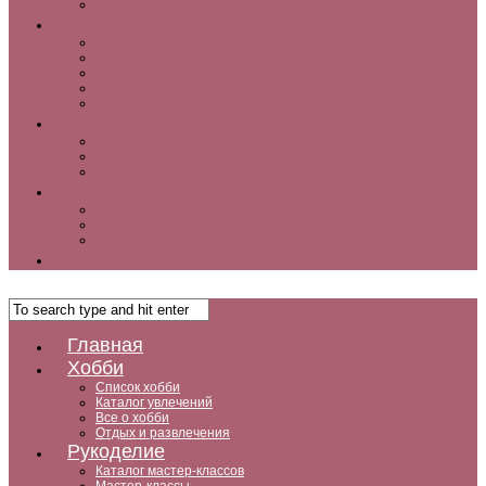
Как заработать дома
Кухня
Закуски
Блюда для ленивых
Салаты
Десерты
Кофе, чай и другие напитки
Дом
Дизайн интерьера и советы по ремонту
Ландшафтный дизайн, сад, дача, огород
Комнатные растения
Дети
Беременность
Воспитание
Досуг и развитие
Мужчины
Главная
Хобби
Список хобби
Каталог увлечений
Все о хобби
Отдых и развлечения
Рукоделие
Каталог мастер-классов