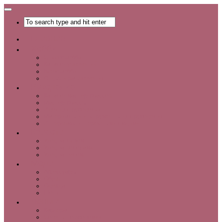
Главная
Хобби
Список хобби
Каталог увлечений
Все о хобби
Отдых и развлечения
Рукоделие
Каталог мастер-классов
Мастер-классы
Идеи для рукоделия
Материалы и инструменты для рукоделия
Интервью с интересными людьми
Красота
Уход за лицом
Уход за волосами
Уход за телом
Мода
Аксессуары
Обувь
Одежда
Шопинг
Деньги
Карьера
Советы по экономии