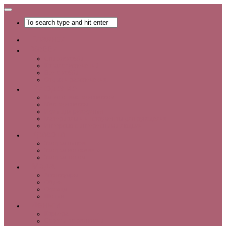
Главная
Хобби
Список хобби
Каталог увлечений
Все о хобби
Отдых и развлечения
Рукоделие
Каталог мастер-классов
Мастер-классы
Идеи для рукоделия
Материалы и инструменты для рукоделия
Интервью с интересными людьми
Красота
Уход за лицом
Уход за волосами
Уход за телом
Мода
Аксессуары
Обувь
Одежда
Шопинг
Деньги
Карьера
Советы по экономии