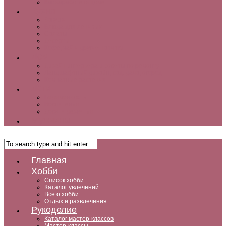
Как заработать дома
Кухня
Закуски
Блюда для ленивых
Салаты
Десерты
Кофе, чай и другие напитки
Дом
Дизайн интерьера и советы по ремонту
Ландшафтный дизайн, сад, дача, огород
Комнатные растения
Дети
Беременность
Воспитание
Досуг и развитие
Мужчины
Главная
Хобби
Список хобби
Каталог увлечений
Все о хобби
Отдых и развлечения
Рукоделие
Каталог мастер-классов