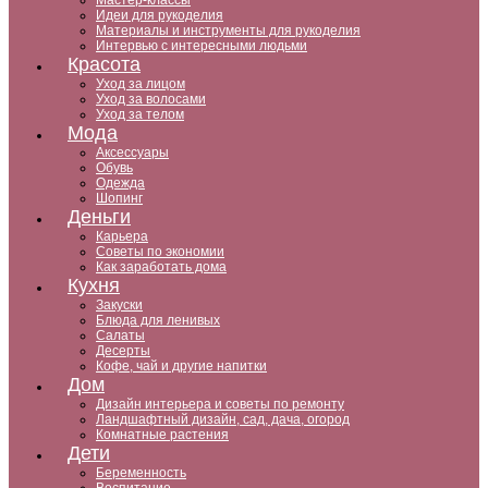
Мастер-классы
Идеи для рукоделия
Материалы и инструменты для рукоделия
Интервью с интересными людьми
Красота
Уход за лицом
Уход за волосами
Уход за телом
Мода
Аксессуары
Обувь
Одежда
Шопинг
Деньги
Карьера
Советы по экономии
Как заработать дома
Кухня
Закуски
Блюда для ленивых
Салаты
Десерты
Кофе, чай и другие напитки
Дом
Дизайн интерьера и советы по ремонту
Ландшафтный дизайн, сад, дача, огород
Комнатные растения
Дети
Беременность