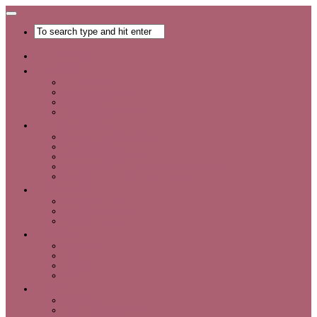
Главная
Хобби
Список хобби
Каталог увлечений
Все о хобби
Отдых и развлечения
Рукоделие
Каталог мастер-классов
Мастер-классы
Идеи для рукоделия
Материалы и инструменты для рукоделия
Интервью с интересными людьми
Красота
Уход за лицом
Уход за волосами
Уход за телом
Мода
Аксессуары
Обувь
Одежда
Шопинг
Деньги
Карьера
Советы по экономии