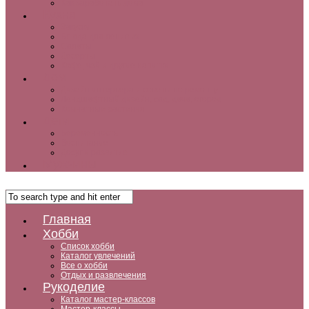
Как заработать дома
Кухня
Закуски
Блюда для ленивых
Салаты
Десерты
Кофе, чай и другие напитки
Дом
Дизайн интерьера и советы по ремонту
Ландшафтный дизайн, сад, дача, огород
Комнатные растения
Дети
Беременность
Воспитание
Досуг и развитие
Мужчины
Главная
Хобби
Список хобби
Каталог увлечений
Все о хобби
Отдых и развлечения
Рукоделие
Каталог мастер-классов