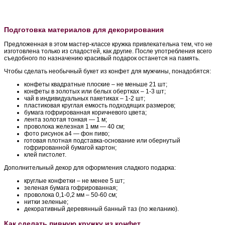
Подготовка материалов для декорирования
Предложенная в этом мастер-классе кружка привлекательна тем, что не
изготовлена только из сладостей, как другие. После употребления всего
съедобного по назначению красивый подарок останется на память.
Чтобы сделать необычный букет из конфет для мужчины, понадобятся:
конфеты квадратные плоские – не меньше 21 шт;
конфеты в золотых или белых обертках – 1-3 шт;
чай в индивидуальных пакетиках – 1-2 шт;
пластиковая круглая емкость подходящих размеров;
бумага гофрированная коричневого цвета;
лента золотая тонкая — 1 м;
проволока железная 1 мм — 40 см;
фото рисунок а4 — фон пиво;
готовая плотная подставка-основание или обернутый
гофрированной бумагой картон;
клей пистолет.
Дополнительный декор для оформления сладкого подарка:
круглые конфетки – не менее 5 шт;
зеленая бумага гофрированная;
проволока 0,1-0,2 мм – 50-60 см;
нитки зеленые;
декоративный деревянный банный таз (по желанию).
Как сделать пивную кружку из конфет