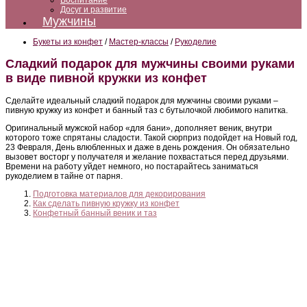
Воспитание
Досуг и развитие
Мужчины
Букеты из конфет
/
Мастер-классы
/
Рукоделие
Сладкий подарок для мужчины своими руками
в виде пивной кружки из конфет
Сделайте идеальный сладкий подарок для мужчины своими руками –
пивную кружку из конфет и банный таз с бутылочкой любимого напитка.
Оригинальный мужской набор «для бани», дополняет веник, внутри
которого тоже спрятаны сладости. Такой сюрприз подойдет на Новый год,
23 Февраля, День влюбленных и даже в день рождения. Он обязательно
вызовет восторг у получателя и желание похвастаться перед друзьями.
Времени на работу уйдет немного, но постарайтесь заниматься
рукоделием в тайне от парня.
Подготовка материалов для декорирования
Как сделать пивную кружку из конфет
Конфетный банный веник и таз