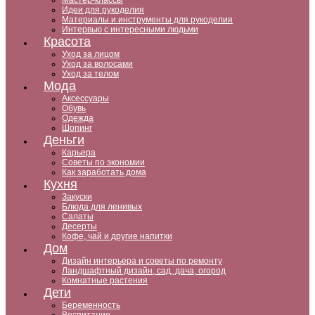
Мастер-классы
Идеи для рукоделия
Материалы и инструменты для рукоделия
Интервью с интересными людьми
Красота
Уход за лицом
Уход за волосами
Уход за телом
Мода
Аксессуары
Обувь
Одежда
Шопинг
Деньги
Карьера
Советы по экономии
Как заработать дома
Кухня
Закуски
Блюда для ленивых
Салаты
Десерты
Кофе, чай и другие напитки
Дом
Дизайн интерьера и советы по ремонту
Ландшафтный дизайн, сад, дача, огород
Комнатные растения
Дети
Беременность