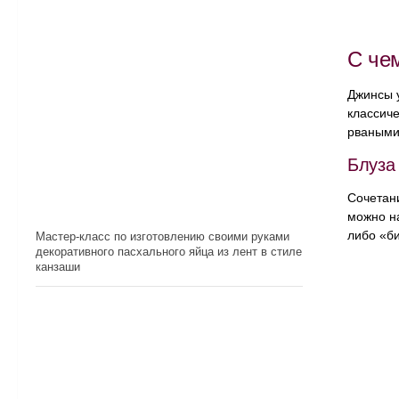
С че
Джинсы у
классиче
рваными 
Блуза
Сочетани
можно на
либо «би
Мастер-класс по изготовлению своими руками
декоративного пасхального яйца из лент в стиле
канзаши