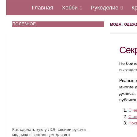
Главная
Хобби
Рукоделие
К
ПОЛЕЗНОЕ
МОДА
/
ОДЕЖ
Сек
Не бойт
выглядет
Рваные д
многие 
джинсы, 
публика
С ч
С ч
Нос
Как сделать куклу ЛОЛ своими руками –
модница с зеркальцем для игр