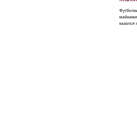
Футболки
майками,
казался