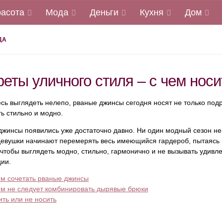
расота
Мода
Деньги
Кухня
Дом
ДА
реты уличного стиля – с чем нос
есь выглядеть нелепо, рваные джинсы сегодня носят не только по
ь стильно и модно.
жинсы появились уже достаточно давно. Ни один модный сезон не 
девушки начинают перемерять весь имеющийся гардероб, пытаясь 
чтобы выглядеть модно, стильно, гармонично и не вызывать удивл
ции.
ем сочетать рваные джинсы
ем не следует комбинировать дырявые брюки
ить или не носить