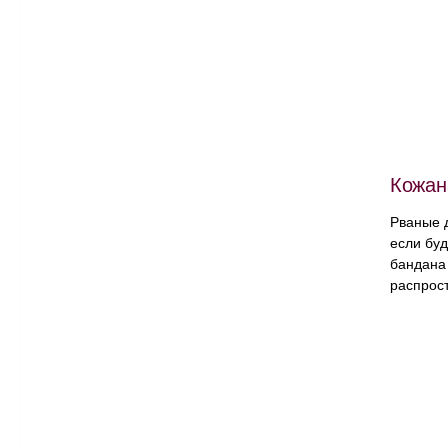
Кожан
Рваные д
если буд
бандана
распрос