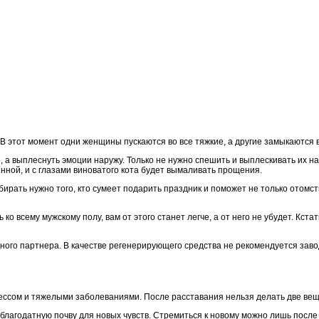
В этот момент одни женщины пускаются во все тяжкие, а другие замыкаются в
 а выплеснуть эмоции наружу. Только не нужно спешить и выплескивать их на
нной, и с глазами виноватого кота будет вымаливать прощения.
бирать нужно того, кто сумеет подарить праздник и поможет не только отом
о всему мужскому полу, вам от этого станет легче, а от него не убудет. Кста
ного партнера. В качестве регенерирующего средства не рекомендуется зав
ессом и тяжелыми заболеваниями. После расставания нельзя делать две вещи
агодатную почву для новых чувств. Стремиться к новому можно лишь после то