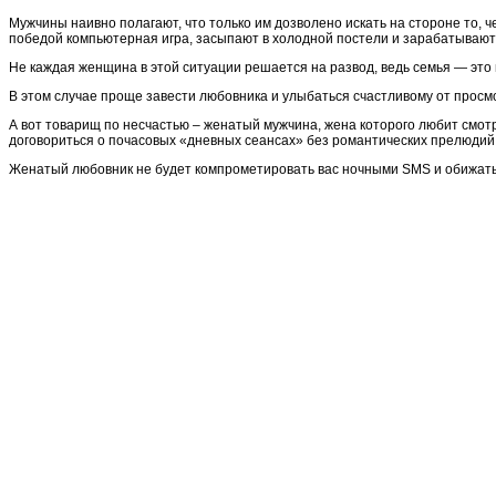
Мужчины наивно полагают, что только им дозволено искать на стороне то, 
победой компьютерная игра, засыпают в холодной постели и зарабатывают
Не каждая женщина в этой ситуации решается на развод, ведь семья — это
В этом случае проще завести любовника и улыбаться счастливому от просм
А вот товарищ по несчастью – женатый мужчина, жена которого любит смот
договориться о почасовых «дневных сеансах» без романтических прелюдий
Женатый любовник не будет компрометировать вас ночными SMS и обижаться,