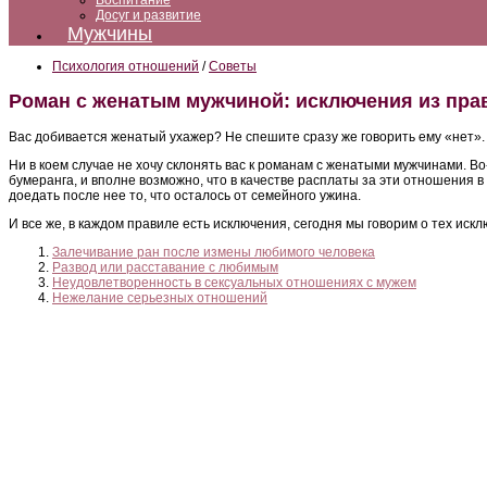
Воспитание
Досуг и развитие
Мужчины
Психология отношений
/
Советы
Роман с женатым мужчиной: исключения из пра
Вас добивается женатый ухажер? Не спешите сразу же говорить ему «нет».
Ни в коем случае не хочу склонять вас к романам с женатыми мужчинами. В
бумеранга, и вполне возможно, что в качестве расплаты за эти отношения в
доедать после нее то, что осталось от семейного ужина.
И все же, в каждом правиле есть исключения, сегодня мы говорим о тех ис
Залечивание ран после измены любимого человека
Развод или расставание с любимым
Неудовлетворенность в сексуальных отношениях с мужем
Нежелание серьезных отношений