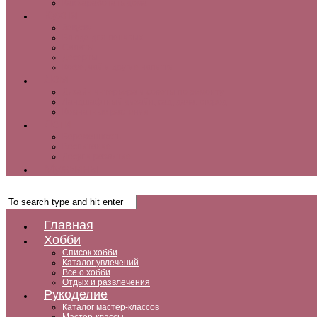
Как заработать дома
Кухня
Закуски
Блюда для ленивых
Салаты
Десерты
Кофе, чай и другие напитки
Дом
Дизайн интерьера и советы по ремонту
Ландшафтный дизайн, сад, дача, огород
Комнатные растения
Дети
Беременность
Воспитание
Досуг и развитие
Мужчины
Главная
Хобби
Список хобби
Каталог увлечений
Все о хобби
Отдых и развлечения
Рукоделие
Каталог мастер-классов