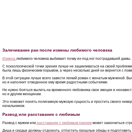
Залечивание ран после измены любимого человека
Измена
любимого человека выбивает почву из-под ног пострадавшей дамы. 
С психологической точки зрения лучше не зацикливаться на своей проблеме,
была лишь физическим порывом, а через несколько дней он вернется с пови
В этой ситуации лучше всего завести легкий роман с женатым мужчиной. Вы
но и наполнит отведенное ему время радостными событиями.
Не нужно бояться вылить на временного любовника свои эмоции и ненависть к
но и другим женщинам.
Это поможет понять полигамную мужскую сущность и простить своего невер
начальником.
Развод или расставание с любимым
Развод с мужем или
расставание с любимым парнем
может закончиться стр
Душа и сердце должны отдохнуть, отпустить прошлые обиды и подготовить бл