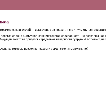
вила
 Возможно, ваш случай — исключение из правил, и стоит улыбнуться соискат
о-первых, должна быть у нас женщин женская солидарность, не позволяющая 
 будущем вам тоже придется страдать от неверности супруга. А в-третьих, н
ключениях, которые позволяют завести роман с женатым мужчиной.