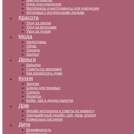
Мастер-классы
Идеи для рукоделия
Материалы и инструменты для рукоделия
Интервью с интересными людьми
Красота
Уход за лицом
Уход за волосами
Уход за телом
Мода
Аксессуары
Обувь
Одежда
Шопинг
Деньги
Карьера
Советы по экономии
Как заработать дома
Кухня
Закуски
Блюда для ленивых
Салаты
Десерты
Кофе, чай и другие напитки
Дом
Дизайн интерьера и советы по ремонту
Ландшафтный дизайн, сад, дача, огород
Комнатные растения
Дети
Беременность