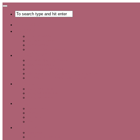
Главная
Хобби
Список хобби
Каталог увлечений
Все о хобби
Отдых и развлечения
Рукоделие
Каталог мастер-классов
Мастер-классы
Идеи для рукоделия
Материалы и инструменты для рукоделия
Интервью с интересными людьми
Красота
Уход за лицом
Уход за волосами
Уход за телом
Мода
Аксессуары
Обувь
Одежда
Шопинг
Деньги
Карьера
Советы по экономии