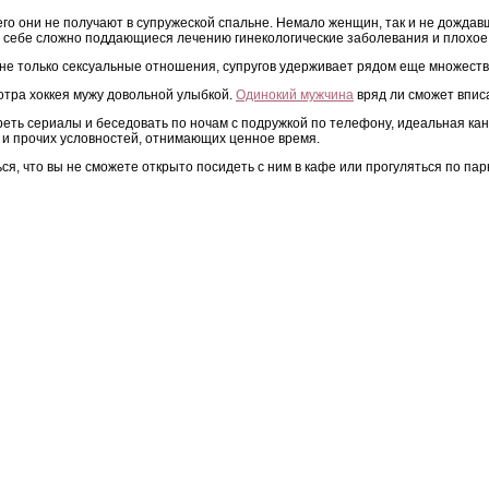
чего они не получают в супружеской спальне. Немало женщин, так и не дожда
 себе сложно поддающиеся лечению гинекологические заболевания и плохое
 не только сексуальные отношения, супругов удерживает рядом еще множест
отра хоккея мужу довольной улыбкой.
Одинокий мужчина
вряд ли сможет впис
реть сериалы и беседовать по ночам с подружкой по телефону, идеальная ка
 и прочих условностей, отнимающих ценное время.
 что вы не сможете открыто посидеть с ним в кафе или прогуляться по парк