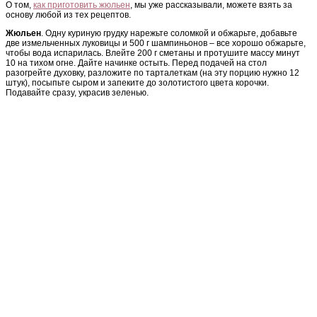
О том,
как приготовить жюльен
, мы уже рассказывали, можете взять за
основу любой из тех рецептов.
Жюльен
. Одну куриную грудку нарежьте соломкой и обжарьте, добавьте
две измельченных луковицы и 500 г шампиньонов – все хорошо обжарьте,
чтобы вода испарилась. Влейте 200 г сметаны и протушите массу минут
10 на тихом огне. Дайте начинке остыть. Перед подачей на стол
разогрейте духовку, разложите по тарталеткам (на эту порцию нужно 12
штук), посыпьте сыром и запеките до золотистого цвета корочки.
Подавайте сразу, украсив зеленью.