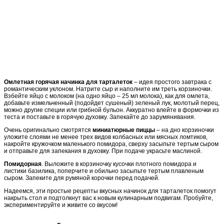
Омлетная горячая начинка для тарталеток
– идея простого завтрака с
романтическим уклоном. Натрите сыр и наполните им треть корзиночки.
Взбейте яйцо с молоком (на одно яйцо – 25 мл молока), как для омлета,
добавьте измельченный (подойдет сушеный) зеленый лук, молотый перец,
можно другие специи или грибной бульон. Аккуратно влейте в формочки из
теста и поставьте в горячую духовку. Запекайте до зарумянивания.
Очень оригинально смотрятся
миниатюрные пиццы
– на дно корзиночки
уложите слоями не менее трех видов колбасных или мясных ломтиков,
накройте кружочком маленького помидора, сверху засыпьте тертым сыром
и отправьте для запекания в духовку. При подаче украсьте маслиной.
Помидорная
. Выложите в корзиночку кусочки плотного помидора и
листики базилика, поперчите и обильно засыпьте тертым плавленым
сыром. Запеките для румяной корочки перед подачей.
Надеемся, эти простые рецепты вкусных начинок для тарталеток помогут
накрыть стол и подтолкнут вас к новым кулинарным подвигам. Пробуйте,
экспериментируйте и живите со вкусом!