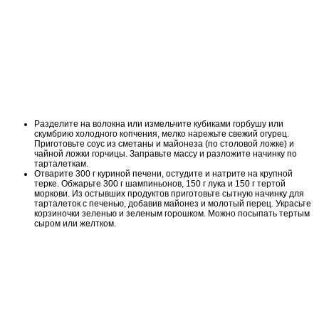
Разделите на волокна или измельчите кубиками горбушу или
скумбрию холодного копчения, мелко нарежьте свежий огурец.
Приготовьте соус из сметаны и майонеза (по столовой ложке) и
чайной ложки горчицы. Заправьте массу и разложите начинку по
тарталеткам.
Отварите 300 г куриной печени, остудите и натрите на крупной
терке. Обжарьте 300 г шампиньонов, 150 г лука и 150 г тертой
моркови. Из остывших продуктов приготовьте сытную начинку для
тарталеток с печенью, добавив майонез и молотый перец. Украсьте
корзиночки зеленью и зеленым горошком. Можно посыпать тертым
сыром или желтком.