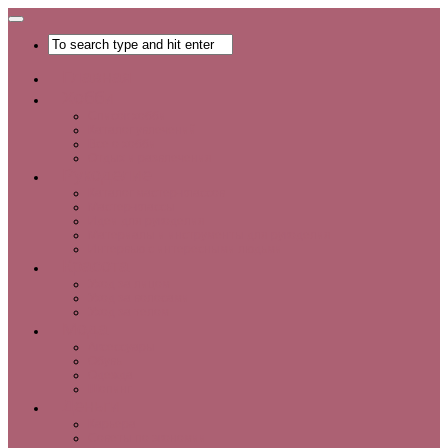
Главная
Хобби
Список хобби
Каталог увлечений
Все о хобби
Отдых и развлечения
Рукоделие
Каталог мастер-классов
Мастер-классы
Идеи для рукоделия
Материалы и инструменты для рукоделия
Интервью с интересными людьми
Красота
Уход за лицом
Уход за волосами
Уход за телом
Мода
Аксессуары
Обувь
Одежда
Шопинг
Деньги
Карьера
Советы по экономии