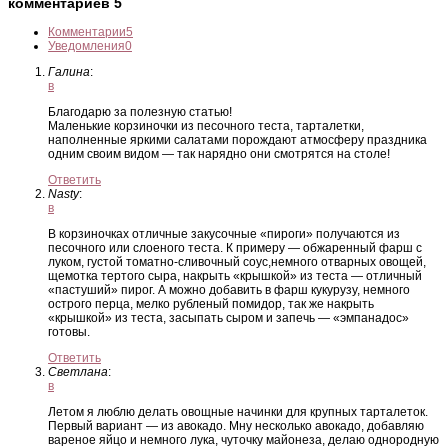
комментариев 5
Комментарии
5
Уведомления
0
Галина
:
в
Благодарю за полезную статью!
Маленькие корзиночки из песочного теста, тарталетки,
наполненные яркими салатами порождают атмосферу праздника
одним своим видом — так нарядно они смотрятся на столе!
Ответить
Nasty
:
в
В корзиночках отличные закусочные «пироги» получаются из
песочного или слоеного теста. К примеру — обжаренный фарш с
луком, густой томатно-сливочный соус,немного отварных овощей,
щемотка тертого сыра, накрыть «крышкой» из теста — отличный
«пастуший» пирог. А можно добавить в фарш кукурузу, немного
острого перца, мелко рубленый помидор, так же накрыть
«крышкой» из теста, засыпать сыром и запечь — «эмпанадос»
готовы.
Ответить
Светлана
:
в
Летом я люблю делать овощные начинки для крупных тарталеток.
Первый вариант — из авокадо. Мну несколько авокадо, добавляю
вареное яйцо и немного лука, чуточку майонеза, делаю однородную