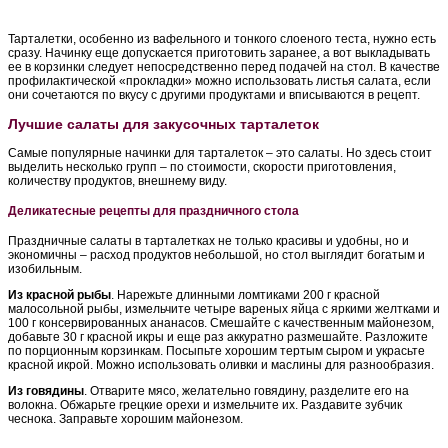
Тарталетки, особенно из вафельного и тонкого слоеного теста, нужно есть
сразу. Начинку еще допускается приготовить заранее, а вот выкладывать
ее в корзинки следует непосредственно перед подачей на стол. В качестве
профилактической «прокладки» можно использовать листья салата, если
они сочетаются по вкусу с другими продуктами и вписываются в рецепт.
Лучшие салаты для закусочных тарталеток
Самые популярные начинки для тарталеток – это салаты. Но здесь стоит
выделить несколько групп – по стоимости, скорости приготовления,
количеству продуктов, внешнему виду.
Деликатесные рецепты для праздничного стола
Праздничные салаты в тарталетках не только красивы и удобны, но и
экономичны – расход продуктов небольшой, но стол выглядит богатым и
изобильным.
Из красной рыбы
. Нарежьте длинными ломтиками 200 г красной
малосольной рыбы, измельчите четыре вареных яйца с яркими желтками и
100 г консервированных ананасов. Смешайте с качественным майонезом,
добавьте 30 г красной икры и еще раз аккуратно размешайте. Разложите
по порционным корзинкам. Посыпьте хорошим тертым сыром и украсьте
красной икрой. Можно использовать оливки и маслины для разнообразия.
Из говядины
. Отварите мясо, желательно говядину, разделите его на
волокна. Обжарьте грецкие орехи и измельчите их. Раздавите зубчик
чеснока. Заправьте хорошим майонезом.