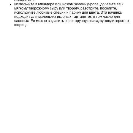
овощей нет.
Измельчите в блендере или ножом зелень укропа, добавьте ее к
мягкому творожному сыру или творогу, разотрите, посолите,
используйте любимые специи и парику для цвета. Эта начинка
подходит для маленьких икорных тарталеток, в том числе для
слоеных. Ее можно выдавить через крупную насадку кондитерского
шприца.