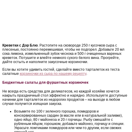
Креветки с Дор Блю
. Растопите на сковороде 250 г кусочков сыра с
плесенью, постоянно перемешивая, чтобы не подгорел. Добавьте 20 мл
сока лимона, измельченный зубок чеснока и 500 г очищенных вареных
креветок. Потушите и влейте немного сухого белого вина. Прогрейте,
дайте остыть и наполните закусочные корзиночки.
Если вы хотите удивить гостей, сделайте вместо тарталеток из теста
салатные
корзиночки из сыра по нашему рецепту
.
Бюджетные салаты для фуршетных корзиночек
Не всегда есть средства для деликатесов, но каждой хозяйке хочется
накрыть праздничный стол эффектно и нарядно. Используете доступные
начинки для тарталеток из недорогих продуктов – на выходе в любом
случае получится изящная закуска.
Возьмите по 100 г зеленого горошка, помидоров и
консервированных сардин (в масле или в натуральной заливке),
одно яйцо, 80 г майонеза и 20 г горчицы. Рыбу смешайте с
рубленым яйцом, горошком, добавьте майонез, горчицу и специи.
Украсьте ломтиками помидоров или чем-то другим, если свежих