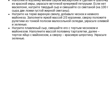
Наполните корзинку мягким сыром маскарпоне и сделайте шапочку
из красной икры, украсьте веточной кучерявой петрушки. Если нет
маскопоне, натрите твердый сыр и смешайте со сметаной (на 100 г
сыра две ложки густой жирной сметаны).
Натрите на терке вареную свеклу, добавьте чеснок и немного
майонеза. Заполните яркой массой 2/3 корзинки, сверху положите
рулетики из тонкой полоски малосольной селедки, украсьте оливкой
и зеленью.
Натрите плавленый сыр, смешайте его с тертым чесноком и
майонезом. Наполните массой половину тарталетки, далее –
тертое яйцо с майонезом, а сверху – красивую шпротину. Украсьте
зеленью.