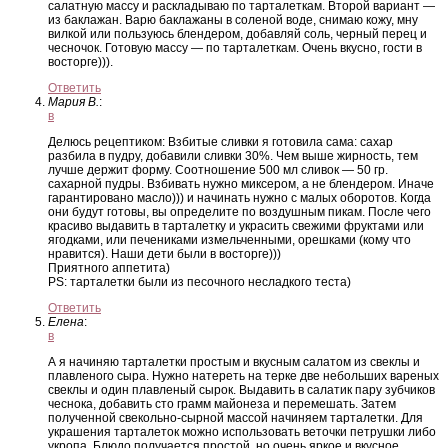
салатную массу и раскладываю по тарталеткам. Второй вариант —
из баклажан. Варю баклажаны в соленой воде, снимаю кожу, мну
вилкой или пользуюсь блендером, добавляй соль, черный перец и
чесночок. Готовую массу — по тарталеткам. Очень вкусно, гости в
восторге))).
Ответить
Мария В.
:
в
Делюсь рецептиком: Взбитые сливки я готовила сама: сахар
разбила в пудру, добавили сливки 30%. Чем выше жирность, тем
лучше держит форму. Соотношение 500 мл сливок — 50 гр.
сахарной пудры. Взбивать нужно миксером, а не блендером. Иначе
гарантировано масло))) и начинать нужно с малых оборотов. Когда
они будут готовы, вы определите по воздушным пикам. После чего
красиво выдавить в тарталетку и украсить свежими фруктами или
ягодками, или печениками измельченными, орешками (кому что
нравится). Наши дети были в восторге)))
Приятного аппетита)
PS: тарталетки были из песочного несладкого теста)
Ответить
Елена
:
в
А я начиняю тарталетки простым и вкусным салатом из свеклы и
плавленого сыра. Нужно натереть на терке две небольших вареных
свеклы и один плавленый сырок. Выдавить в салатик пару зубчиков
чеснока, добавить сто грамм майонеза и перемешать. Затем
полученной свекольно-сырной массой начиняем тарталетки. Для
украшения тарталеток можно использовать веточки петрушки либо
укропа. Блюдо получается простой, но очень яркое и вкусное.