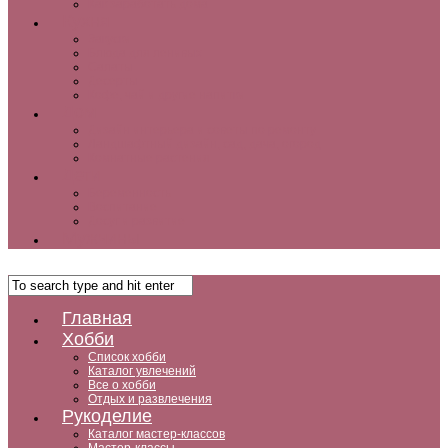
Как заработать дома
Кухня
Закуски
Блюда для ленивых
Салаты
Десерты
Кофе, чай и другие напитки
Дом
Дизайн интерьера и советы по ремонту
Ландшафтный дизайн, сад, дача, огород
Комнатные растения
Дети
Беременность
Воспитание
Досуг и развитие
Мужчины
Главная
Хобби
Список хобби
Каталог увлечений
Все о хобби
Отдых и развлечения
Рукоделие
Каталог мастер-классов