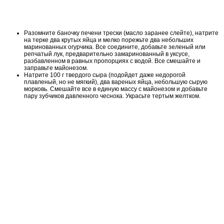
Разомните баночку печени трески (масло заранее слейте), натрите
на терке два крутых яйца и мелко порежьте два небольших
маринованных огурчика. Все соедините, добавьте зеленый или
репчатый лук, предварительно замаринованный в уксусе,
разбавленном в равных пропорциях с водой. Все смешайте и
заправьте майонезом.
Натрите 100 г твердого сыра (подойдет даже недорогой
плавленый, но не мягкий), два вареных яйца, небольшую сырую
морковь. Смешайте все в единую массу с майонезом и добавьте
пару зубчиков давленного чеснока. Украсьте тертым желтком.