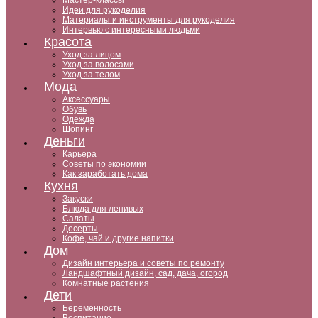
Мастер-классы
Идеи для рукоделия
Материалы и инструменты для рукоделия
Интервью с интересными людьми
Красота
Уход за лицом
Уход за волосами
Уход за телом
Мода
Аксессуары
Обувь
Одежда
Шопинг
Деньги
Карьера
Советы по экономии
Как заработать дома
Кухня
Закуски
Блюда для ленивых
Салаты
Десерты
Кофе, чай и другие напитки
Дом
Дизайн интерьера и советы по ремонту
Ландшафтный дизайн, сад, дача, огород
Комнатные растения
Дети
Беременность