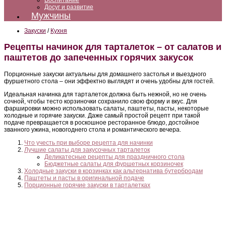
Воспитание
Досуг и развитие
Мужчины
Закуски
/
Кухня
Рецепты начинок для тарталеток – от салатов и
паштетов до запеченных горячих закусок
Порционные закуски актуальны для домашнего застолья и выездного
фуршетного стола – они эффектно выглядят и очень удобны для гостей.
Идеальная начинка для тарталеток должна быть нежной, но не очень
сочной, чтобы тесто корзиночки сохранило свою форму и вкус. Для
фаршировки можно использовать салаты, паштеты, пасты, некоторые
холодные и горячие закуски. Даже самый простой рецепт при такой
подаче превращается в роскошное ресторанное блюдо, достойное
званного ужина, новогоднего стола и романтического вечера.
Что учесть при выборе рецепта для начинки
Лучшие салаты для закусочных тарталеток
Деликатесные рецепты для праздничного стола
Бюджетные салаты для фуршетных корзиночек
Холодные закуски в корзинках как альтернатива бутербродам
Паштеты и пасты в оригинальной подаче
Порционные горячие закуски в тарталетках