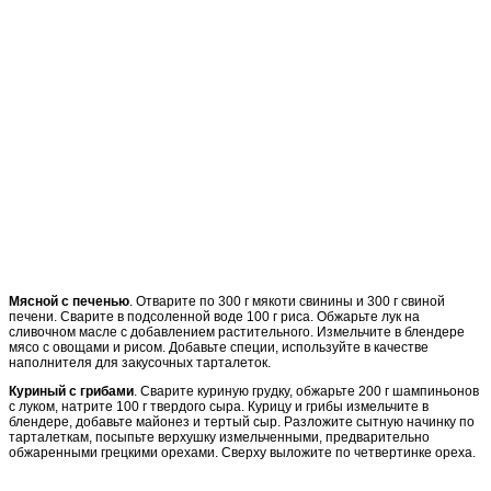
Мясной с печенью
. Отварите по 300 г мякоти свинины и 300 г свиной
печени. Сварите в подсоленной воде 100 г риса. Обжарьте лук на
сливочном масле с добавлением растительного. Измельчите в блендере
мясо с овощами и рисом. Добавьте специи, используйте в качестве
наполнителя для закусочных тарталеток.
Куриный с грибами
. Сварите куриную грудку, обжарьте 200 г шампиньонов
с луком, натрите 100 г твердого сыра. Курицу и грибы измельчите в
блендере, добавьте майонез и тертый сыр. Разложите сытную начинку по
тарталеткам, посыпьте верхушку измельченными, предварительно
обжаренными грецкими орехами. Сверху выложите по четвертинке ореха.