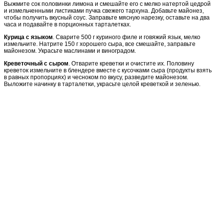
Выжмите сок половинки лимона и смешайте его с мелко натертой цедрой
и измельченными листиками пучка свежего тархуна. Добавьте майонез,
чтобы получить вкусный соус. Заправьте мясную нарезку, оставьте на два
часа и подавайте в порционных тарталетках.
Курица с языком
. Сварите 500 г куриного филе и говяжий язык, мелко
измельчите. Натрите 150 г хорошего сыра, все смешайте, заправьте
майонезом. Украсьте маслинами и виноградом.
Креветочный с сыром
. Отварите креветки и очистите их. Половину
креветок измельчите в блендере вместе с кусочками сыра (продукты взять
в равных пропорциях) и чесноком по вкусу, разведите майонезом.
Выложите начинку в тарталетки, украсьте целой креветкой и зеленью.