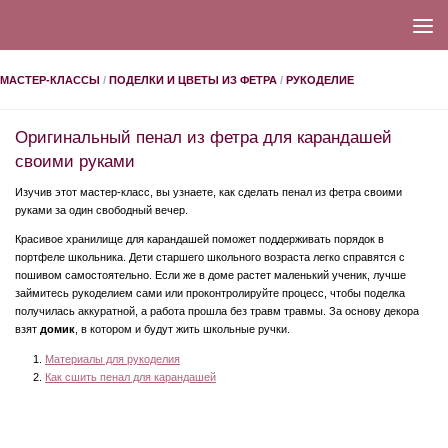
МАСТЕР-КЛАССЫ
/
ПОДЕЛКИ И ЦВЕТЫ ИЗ ФЕТРА
/
РУКОДЕЛИЕ
Оригинальный пенал из фетра для карандашей
своими руками
Изучив этот мастер-класс, вы узнаете, как сделать пенал из фетра своими
руками за один свободный вечер.
Красивое хранилище для карандашей поможет поддерживать порядок в
портфеле школьника. Дети старшего школьного возраста легко справятся с
пошивом самостоятельно. Если же в доме растет маленький ученик, лучше
займитесь рукоделием сами или проконтролируйте процесс, чтобы поделка
получилась аккуратной, а работа прошла без травм травмы. За основу декора
взят
домик
, в котором и будут жить школьные ручки.
Материалы для рукоделия
Как сшить пенал для карандашей