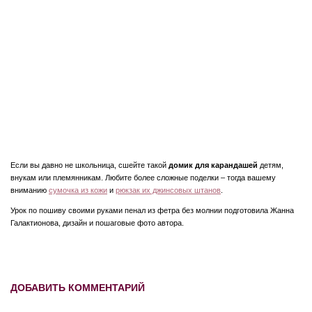
Если вы давно не школьница, сшейте такой
домик для карандашей
детям,
внукам или племянникам. Любите более сложные поделки – тогда вашему
вниманию
сумочка из кожи
и
рюкзак их джинсовых штанов
.
Урок по пошиву своими руками пенал из фетра без молнии подготовила Жанна
Галактионова, дизайн и пошаговые фото автора.
ДОБАВИТЬ КОММЕНТАРИЙ