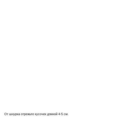
От шнурка отрежьте кусочек длиной 4-5 см.