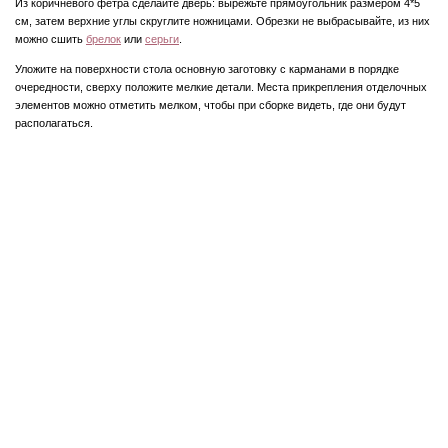
Из коричневого фетра сделайте дверь: вырежьте прямоугольник размером 4*5
см, затем верхние углы скруглите ножницами. Обрезки не выбрасывайте, из них
можно сшить
брелок
или
серьги
.
Уложите на поверхности стола основную заготовку с карманами в порядке
очередности, сверху положите мелкие детали. Места прикрепления отделочных
элементов можно отметить мелком, чтобы при сборке видеть, где они будут
располагаться.