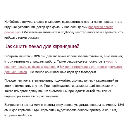
Не бойтесь покупать фетр с запасом, разноцветные листы легко превратить в
игрушки, украшения, декор для дома. У нас есть целый
раздел по этому
рукоделию
. Обязательно загляните в подборку мастер-классов и сделайте что-
нибудь своими руками.
Как сшить пенал для карандашей
Габариты пенала – 18*6 см, для застежки использована пуговица, а не молния,
что значительно упрощает работу. Также рекомендуем посмотреть
урок по
пошиву пенала из старых джинсов
и
МК по изготовлению фетрового держателя
для наушников
– не менее оригинальные идеи для молодежи.
Прежде чем начать выкраивать, подумайте, сколько ручек и карандашей вы
хотите поместить внутри. При необходимости размеры шаблона измените.
Также измерьте длину ваших письменных принадлежностей, так как их
параметры могут быть различными.
Выкроите из фетра желтого цвета одну основную деталь пенала размером 18*6
см и два кармана. Один кармашек будет короче основы примерно на 2 см,
второй – на 4-5 см.