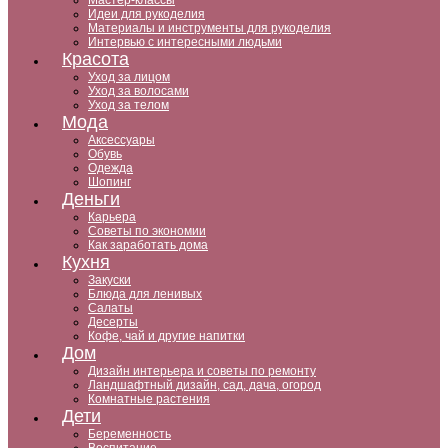
Мастер-классы
Идеи для рукоделия
Материалы и инструменты для рукоделия
Интервью с интересными людьми
Красота
Уход за лицом
Уход за волосами
Уход за телом
Мода
Аксессуары
Обувь
Одежда
Шопинг
Деньги
Карьера
Советы по экономии
Как заработать дома
Кухня
Закуски
Блюда для ленивых
Салаты
Десерты
Кофе, чай и другие напитки
Дом
Дизайн интерьера и советы по ремонту
Ландшафтный дизайн, сад, дача, огород
Комнатные растения
Дети
Беременность