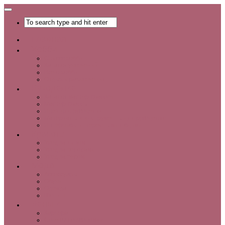
Главная
Хобби
Список хобби
Каталог увлечений
Все о хобби
Отдых и развлечения
Рукоделие
Каталог мастер-классов
Мастер-классы
Идеи для рукоделия
Материалы и инструменты для рукоделия
Интервью с интересными людьми
Красота
Уход за лицом
Уход за волосами
Уход за телом
Мода
Аксессуары
Обувь
Одежда
Шопинг
Деньги
Карьера
Советы по экономии