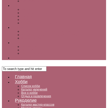
Как заработать дома
Кухня
Закуски
Блюда для ленивых
Салаты
Десерты
Кофе, чай и другие напитки
Дом
Дизайн интерьера и советы по ремонту
Ландшафтный дизайн, сад, дача, огород
Комнатные растения
Дети
Беременность
Воспитание
Досуг и развитие
Мужчины
Главная
Хобби
Список хобби
Каталог увлечений
Все о хобби
Отдых и развлечения
Рукоделие
Каталог мастер-классов