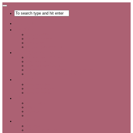
Главная
Хобби
Список хобби
Каталог увлечений
Все о хобби
Отдых и развлечения
Рукоделие
Каталог мастер-классов
Мастер-классы
Идеи для рукоделия
Материалы и инструменты для рукоделия
Интервью с интересными людьми
Красота
Уход за лицом
Уход за волосами
Уход за телом
Мода
Аксессуары
Обувь
Одежда
Шопинг
Деньги
Карьера
Советы по экономии