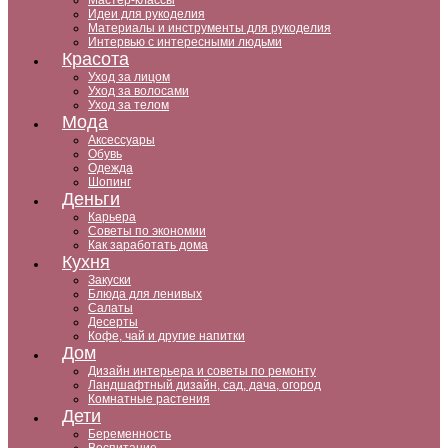
Мастер-классы
Идеи для рукоделия
Материалы и инструменты для рукоделия
Интервью с интересными людьми
Красота
Уход за лицом
Уход за волосами
Уход за телом
Мода
Аксессуары
Обувь
Одежда
Шопинг
Деньги
Карьера
Советы по экономии
Как заработать дома
Кухня
Закуски
Блюда для ленивых
Салаты
Десерты
Кофе, чай и другие напитки
Дом
Дизайн интерьера и советы по ремонту
Ландшафтный дизайн, сад, дача, огород
Комнатные растения
Дети
Беременность