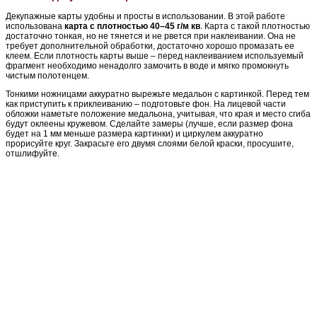
Декупажные карты удобны и просты в использовании. В этой работе
использована
карта с плотностью 40–45 г/м кв
. Карта с такой плотностью
достаточно тонкая, но не тянется и не рвется при наклеивании. Она не
требует дополнительной обработки, достаточно хорошо промазать ее
клеем. Если плотность карты выше – перед наклеиванием используемый
фрагмент необходимо ненадолго замочить в воде и мягко промокнуть
чистым полотенцем.
Тонкими ножницами аккуратно вырежьте медальон с картинкой. Перед тем
как приступить к приклеиванию – подготовьте фон. На лицевой части
обложки наметьте положение медальона, учитывая, что края и место сгиба
будут оклеены кружевом. Сделайте замеры (лучше, если размер фона
будет на 1 мм меньше размера картинки) и циркулем аккуратно
прорисуйте круг. Закрасьте его двумя слоями белой краски, просушите,
отшлифуйте.