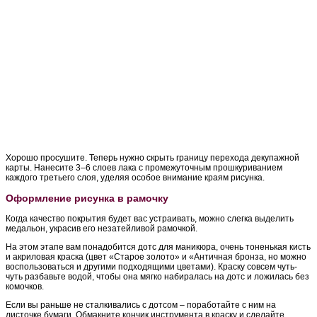
Хорошо просушите. Теперь нужно скрыть границу перехода декупажной
карты. Нанесите 3–6 слоев лака с промежуточным прошкуриванием
каждого третьего слоя, уделяя особое внимание краям рисунка.
Оформление рисунка в рамочку
Когда качество покрытия будет вас устраивать, можно слегка выделить
медальон, украсив его незатейливой рамочкой.
На этом этапе вам понадобится дотс для маникюра, очень тоненькая кисть
и акриловая краска (цвет «Старое золото» и «Античная бронза, но можно
воспользоваться и другими подходящими цветами). Краску совсем чуть-
чуть разбавьте водой, чтобы она мягко набиралась на дотс и ложилась без
комочков.
Если вы раньше не сталкивались с дотсом – поработайте с ним на
листочке бумаги. Обмакните кончик инструмента в краску и сделайте