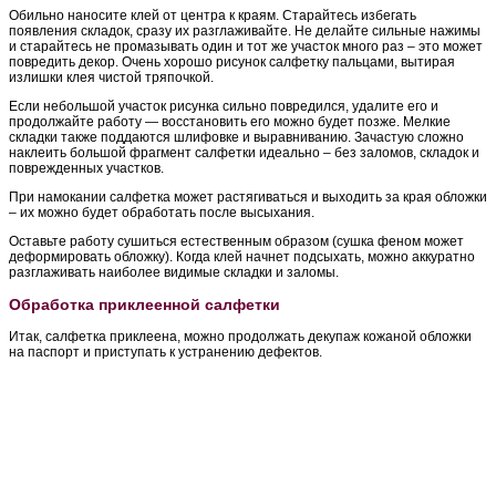
Обильно наносите клей от центра к краям. Старайтесь избегать
появления складок, сразу их разглаживайте. Не делайте сильные нажимы
и старайтесь не промазывать один и тот же участок много раз – это может
повредить декор. Очень хорошо рисунок салфетку пальцами, вытирая
излишки клея чистой тряпочкой.
Если небольшой участок рисунка сильно повредился, удалите его и
продолжайте работу — восстановить его можно будет позже. Мелкие
складки также поддаются шлифовке и выравниванию. Зачастую сложно
наклеить большой фрагмент салфетки идеально – без заломов, складок и
поврежденных участков.
При намокании салфетка может растягиваться и выходить за края обложки
– их можно будет обработать после высыхания.
Оставьте работу сушиться естественным образом (сушка феном может
деформировать обложку). Когда клей начнет подсыхать, можно аккуратно
разглаживать наиболее видимые складки и заломы.
Обработка приклеенной салфетки
Итак, салфетка приклеена, можно продолжать декупаж кожаной обложки
на паспорт и приступать к устранению дефектов.