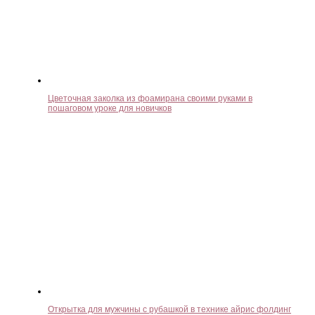
Цветочная заколка из фоамирана своими руками в
пошаговом уроке для новичков
Открытка для мужчины с рубашкой в технике айрис фолдинг