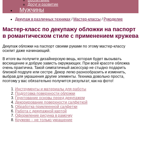
Воспитание
Досуг и развитие
Мужчины
Декупаж в различных техниках
/
Мастер-классы
/
Рукоделие
Мастер-класс по декупажу обложки на паспорт
в романтическом стиле с применением кружева
Декупаж обложки на паспорт своими руками по этому мастер-классу
осилит даже начинающий.
В итоге вы получите дизайнерскую вещь, которая будет вызывать
восхищение и добрую зависть окружающих. При всей красоте обложка
очень практична. Такой симпатичный аксессуар не стыдно подарить
близкой подруге или сестре. Декор легко разнообразить и изменить,
выбрав для украшения другие элементы. Техника довольно проста,
поэтому у вас обязательно получится результат, как на фото!
Инструменты и материалы для работы
Подготовка поверхности обложки
Грунтование основы перед декупажем
Декорирование поверхности салфеткой
Обработка приклеенной салфетки
Работа с декупажной картой
Оформление рисунка в рамочку
Кружево – не только украшение