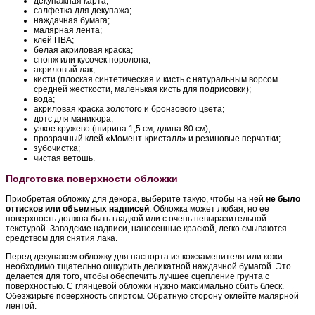
декупажная карта;
салфетка для декупажа;
наждачная бумага;
малярная лента;
клей ПВА;
белая акриловая краска;
спонж или кусочек поролона;
акриловый лак;
кисти (плоская синтетическая и кисть с натуральным ворсом
средней жесткости, маленькая кисть для подрисовки);
вода;
акриловая краска золотого и бронзового цвета;
дотс для маникюра;
узкое кружево (ширина 1,5 см, длина 80 см);
прозрачный клей «Момент-кристалл» и резиновые перчатки;
зубочистка;
чистая ветошь.
Подготовка поверхности обложки
Приобретая обложку для декора, выберите такую, чтобы на ней
не было
оттисков или объемных надписей
. Обложка может любая, но ее
поверхность должна быть гладкой или с очень невыразительной
текстурой. Заводские надписи, нанесенные краской, легко смываются
средством для снятия лака.
Перед декупажем обложку для паспорта из кожзаменителя или кожи
необходимо тщательно ошкурить деликатной наждачной бумагой. Это
делается для того, чтобы обеспечить лучшее сцепление грунта с
поверхностью. С глянцевой обложки нужно максимально сбить блеск.
Обезжирьте поверхность спиртом. Обратную сторону оклейте малярной
лентой.