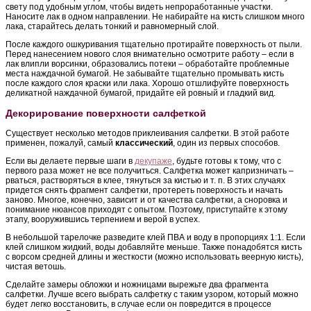
свету под удобным углом, чтобы видеть непроработанные участки.
Наносите лак в одном направлении. Не набирайте на кисть слишком много
лака, старайтесь делать тонкий и равномерный слой.
После каждого ошкуривания тщательно протирайте поверхность от пыли.
Перед нанесением нового слоя внимательно осмотрите работу – если в
лак влипли ворсинки, образовались потеки – обработайте проблемные
места наждачной бумагой. Не забывайте тщательно промывать кисть
после каждого слоя краски или лака. Хорошо отшлифуйте поверхность
деликатной наждачной бумагой, придайте ей ровный и гладкий вид.
Декорирование поверхности салфеткой
Существует несколько методов приклеивания салфетки. В этой работе
применен, пожалуй, самый
классический
, один из первых способов.
Если вы делаете первые шаги в
декупаже
, будьте готовы к тому, что с
первого раза может не все получиться. Салфетка может капризничать –
рваться, растворяться в клее, тянуться за кистью и т. п. В этих случаях
придется снять фрагмент салфетки, протереть поверхность и начать
заново. Многое, конечно, зависит и от качества салфетки, а сноровка и
понимание нюансов приходят с опытом. Поэтому, приступайте к этому
этапу, вооружившись терпением и верой в успех.
В небольшой тарелочке разведите клей ПВА и воду в пропорциях 1:1. Если
клей слишком жидкий, воды добавляйте меньше. Также понадобятся кисть
с ворсом средней длины и жесткости (можно использовать веерную кисть),
чистая ветошь.
Сделайте замеры обложки и ножницами вырежьте два фрагмента
салфетки. Лучше всего выбрать салфетку с таким узором, который можно
будет легко восстановить, в случае если он повредится в процессе