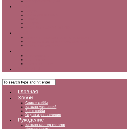
Как заработать дома
Кухня
Закуски
Блюда для ленивых
Салаты
Десерты
Кофе, чай и другие напитки
Дом
Дизайн интерьера и советы по ремонту
Ландшафтный дизайн, сад, дача, огород
Комнатные растения
Дети
Беременность
Воспитание
Досуг и развитие
Мужчины
Главная
Хобби
Список хобби
Каталог увлечений
Все о хобби
Отдых и развлечения
Рукоделие
Каталог мастер-классов