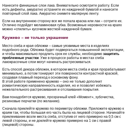
Нанесите финишные слои лака. Внимательно осмотрите работу. Если
есть дефекты, аккуратно устраните их наждачной бумагой и нанесите
повторный слой лака. Аккуратно снимите малярную ленту.
Если на внутреннюю сторону все же попала краска или лак – сотрите их.
Отлично подойдет меламиновая губка. Возможные неровности на краях
можно «спилить» кусочком жесткой наждачной бумаги.
Кружево – не только украшение
Место сгиба и края обложки – самые уязвимые места в изделиях
подобного рода. Обложка будет подвергаться повышенной эксплуатации,
и чтобы максимально продлить срок ее службы, необходимо
защитить
проблемные участки
. Уже в процессе работы в местах сгиба
лакокрасочные слои могут начинать растрескиваться.
Есть способ декора обложек, в котором места сгиба и края прорабатывают
минимально, а потом тонируют эти поверхности контрастной краской,
создавая плавный переход к основному фону.
В этой работе применено кружево – оно не только дополнит
романтическую направленность изделия, но и позволит избежать
нежелательного растрескивания и отслаивания покрытия.
Вам понадобятся кружево, прозрачный клей «Момент», зубочистка,
резиновые перчатки (по желанию).
Сначала приклейте кружево по периметру обложки. Приложите кружево к
краям так, чтобы большая его часть была на лицевой стороне. Начинайте
приклеивание возле места сгиба, отступив от него примерно на 0,5 см с
левой стороны, и не доклейте кружево примерно на 1 см с правой
(лицевой) стороны.