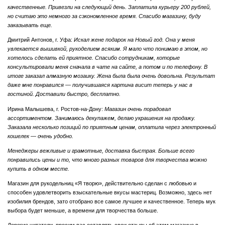
качественные. Привезли на следующий день. Заплатила курьеру 200 рублей,
но считаю это немного за сэкономленное время. Спасибо магазину, буду
заказывать еще.
Дмитрий Антонов, г. Уфа:
Искал жене подарок на Новый год. Она у меня
увлекается вышивкой, рукоделием всяким. Я мало что понимаю в этом, но
хотелось сделать ей приятное. Спасибо сотрудникам, которые
консультировали меня сначала в чате на сайте, а потом и по телефону. В
итоге заказал алмазную мозаику. Жена была была очень довольна. Результат
даже мне понравился — получившаяся картина висит теперь у нас в
гостиной. Доставили быстро, бесплатно.
Ирина Малышева, г. Ростов-на-Дону:
Магазин очень порадовал
ассортиментом. Занимаюсь декупажем, делаю украшения на продажу.
Заказала несколько позиций по приятным ценам, оплатила через электронный
кошелек — очень удобно.
Менеджеры вежливые и грамотные, доставка быстрая. Больше всего
понравились цены и то, что много разных товаров для творчества можно
купить в одном месте.
Магазин для рукодельниц «Я творю», действительно сделан с любовью и
способен удовлетворить взыскательные вкусы мастериц. Возможно, здесь нет
изобилия брендов, зато отобрано все самое лучшее и качественное. Теперь мук
выбора будет меньше, а времени для творчества больше.