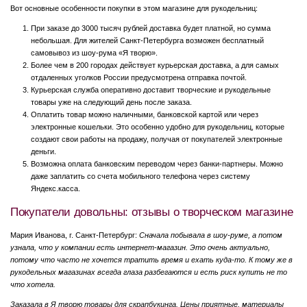
Вот основные особенности покупки в этом магазине для рукодельниц:
При заказе до 3000 тысяч рублей доставка будет платной, но сумма
небольшая. Для жителей Санкт-Петербурга возможен бесплатный
самовывоз из шоу-рума «Я творю».
Более чем в 200 городах действует курьерская доставка, а для самых
отдаленных уголков России предусмотрена отправка почтой.
Курьерская служба оперативно доставит творческие и рукодельные
товары уже на следующий день после заказа.
Оплатить товар можно наличными, банковской картой или через
электронные кошельки. Это особенно удобно для рукодельниц, которые
создают свои работы на продажу, получая от покупателей электронные
деньги.
Возможна оплата банковским переводом через банки-партнеры. Можно
даже заплатить со счета мобильного телефона через систему
Яндекс.касса.
Покупатели довольны: отзывы о творческом магазине
Мария Иванова, г. Санкт-Петербург:
Сначала побывала в шоу-руме, а потом
узнала, что у компании есть интернет-магазин. Это очень актуально,
потому что часто не хочется тратить время и ехать куда-то. К тому же в
рукодельных магазинах всегда глаза разбегаются и есть риск купить не то
что хотела.
Заказала в Я творю товары для скрапбукинга. Цены приятные, материалы