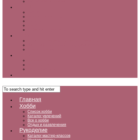
Как заработать дома
Кухня
Закуски
Блюда для ленивых
Салаты
Десерты
Кофе, чай и другие напитки
Дом
Дизайн интерьера и советы по ремонту
Ландшафтный дизайн, сад, дача, огород
Комнатные растения
Дети
Беременность
Воспитание
Досуг и развитие
Мужчины
Главная
Хобби
Список хобби
Каталог увлечений
Все о хобби
Отдых и развлечения
Рукоделие
Каталог мастер-классов