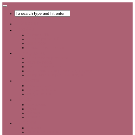
Главная
Хобби
Список хобби
Каталог увлечений
Все о хобби
Отдых и развлечения
Рукоделие
Каталог мастер-классов
Мастер-классы
Идеи для рукоделия
Материалы и инструменты для рукоделия
Интервью с интересными людьми
Красота
Уход за лицом
Уход за волосами
Уход за телом
Мода
Аксессуары
Обувь
Одежда
Шопинг
Деньги
Карьера
Советы по экономии