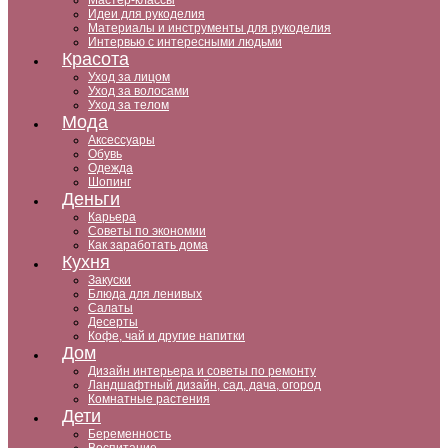
Мастер-классы
Идеи для рукоделия
Материалы и инструменты для рукоделия
Интервью с интересными людьми
Красота
Уход за лицом
Уход за волосами
Уход за телом
Мода
Аксессуары
Обувь
Одежда
Шопинг
Деньги
Карьера
Советы по экономии
Как заработать дома
Кухня
Закуски
Блюда для ленивых
Салаты
Десерты
Кофе, чай и другие напитки
Дом
Дизайн интерьера и советы по ремонту
Ландшафтный дизайн, сад, дача, огород
Комнатные растения
Дети
Беременность