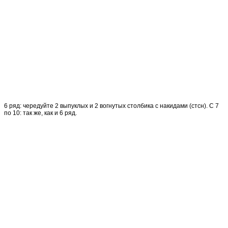
6 ряд: чередуйте 2 выпуклых и 2 вогнутых столбика с накидами (стсн). С 7
по 10: так же, как и 6 ряд.