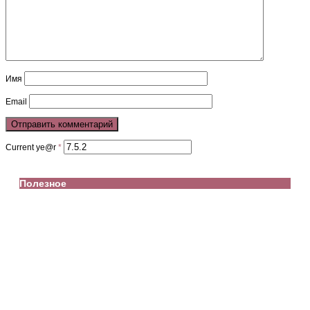
Имя
Email
Current ye@r
*
Полезное