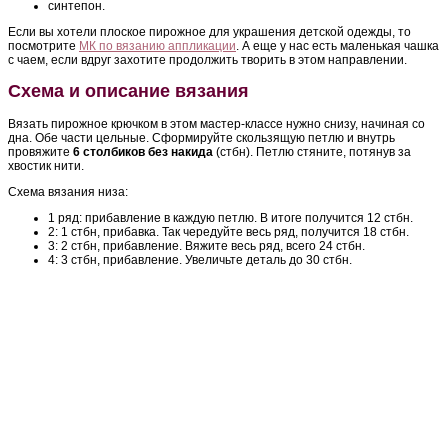
синтепон.
Если вы хотели плоское пирожное для украшения детской одежды, то
посмотрите
МК по вязанию аппликации
. А еще у нас есть маленькая чашка
с чаем, если вдруг захотите продолжить творить в этом направлении.
Схема и описание вязания
Вязать пирожное крючком в этом мастер-классе нужно снизу, начиная со
дна. Обе части цельные. Сформируйте скользящую петлю и внутрь
провяжите
6 столбиков без накида
(стбн). Петлю стяните, потянув за
хвостик нити.
Схема вязания низа:
1 ряд: прибавление в каждую петлю. В итоге получится 12 стбн.
2: 1 стбн, прибавка. Так чередуйте весь ряд, получится 18 стбн.
3: 2 стбн, прибавление. Вяжите весь ряд, всего 24 стбн.
4: 3 стбн, прибавление. Увеличьте деталь до 30 стбн.