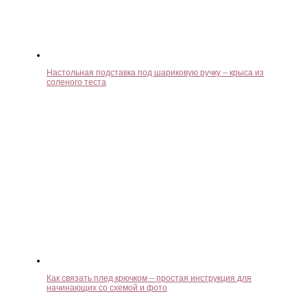
Настольная подставка под шариковую ручку – крыса из
соленого теста
Как связать плед крючком – простая инструкция для
начинающих со схемой и фото