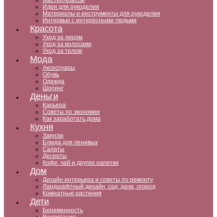
Мастер-классы
Идеи для рукоделия
Материалы и инструменты для рукоделия
Интервью с интересными людьми
Красота
Уход за лицом
Уход за волосами
Уход за телом
Мода
Аксессуары
Обувь
Одежда
Шопинг
Деньги
Карьера
Советы по экономии
Как заработать дома
Кухня
Закуски
Блюда для ленивых
Салаты
Десерты
Кофе, чай и другие напитки
Дом
Дизайн интерьера и советы по ремонту
Ландшафтный дизайн, сад, дача, огород
Комнатные растения
Дети
Беременность