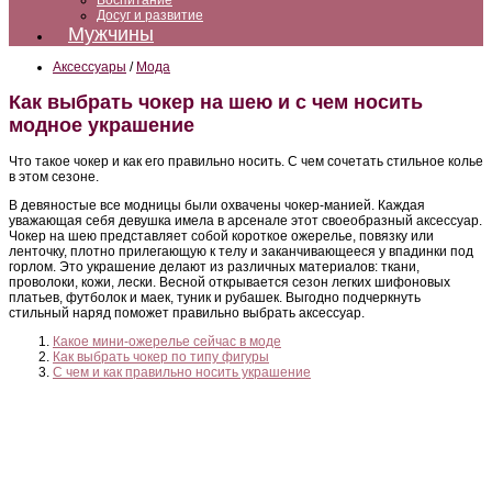
Воспитание
Досуг и развитие
Мужчины
Аксессуары
/
Мода
Как выбрать чокер на шею и с чем носить
модное украшение
Что такое чокер и как его правильно носить. С чем сочетать стильное колье
в этом сезоне.
В девяностые все модницы были охвачены чокер-манией. Каждая
уважающая себя девушка имела в арсенале этот своеобразный аксессуар.
Чокер на шею представляет собой короткое ожерелье, повязку или
ленточку, плотно прилегающую к телу и заканчивающееся у впадинки под
горлом. Это украшение делают из различных материалов: ткани,
проволоки, кожи, лески. Весной открывается сезон легких шифоновых
платьев, футболок и маек, туник и рубашек. Выгодно подчеркнуть
стильный наряд поможет правильно выбрать аксессуар.
Какое мини-ожерелье сейчас в моде
Как выбрать чокер по типу фигуры
С чем и как правильно носить украшение