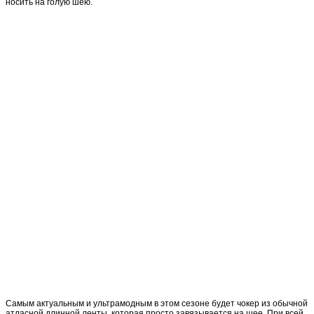
носить на голую шею.
Самым актуальным и ультрамодным в этом сезоне будет чокер из обычной
атласной длинной ленты, которая просто завязывается на шее. При всей