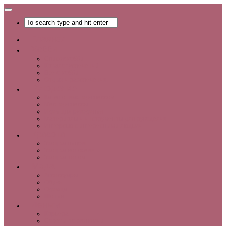
Главная
Хобби
Список хобби
Каталог увлечений
Все о хобби
Отдых и развлечения
Рукоделие
Каталог мастер-классов
Мастер-классы
Идеи для рукоделия
Материалы и инструменты для рукоделия
Интервью с интересными людьми
Красота
Уход за лицом
Уход за волосами
Уход за телом
Мода
Аксессуары
Обувь
Одежда
Шопинг
Деньги
Карьера
Советы по экономии