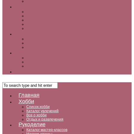
Как заработать дома
Кухня
Закуски
Блюда для ленивых
Салаты
Десерты
Кофе, чай и другие напитки
Дом
Дизайн интерьера и советы по ремонту
Ландшафтный дизайн, сад, дача, огород
Комнатные растения
Дети
Беременность
Воспитание
Досуг и развитие
Мужчины
Главная
Хобби
Список хобби
Каталог увлечений
Все о хобби
Отдых и развлечения
Рукоделие
Каталог мастер-классов