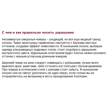
С чем и как правильно носить украшение
Незамкнутые ожерелья-чокеры – уходящий, но все еще модный тренд
сезона. Такие аксессуары гармонично смотрятся с блузами светлых
оттенков, создавая эффект невесомости. В нынешнем сезоне, выбирая
одежду ультрамодных пудровых тонов, стоит подобрать украшение
контрастного цвета. Идеальным сочетанием будет платье нежно розового
оттенка с черным атласным длинным чокером.
Широкий чокер на шею следует совмещать с рубашками, лучше всего
мужского кроя, жакетами, либо оттенить его платьем с белым кружевом.
Про чокеры в готическом стиле с шипами стоит забыть. В нынешнем
сезоне они не смогут дополнить ни один образ, если только вы не
отправляетесь на вечеринку в честь празднования Хэллоуин.