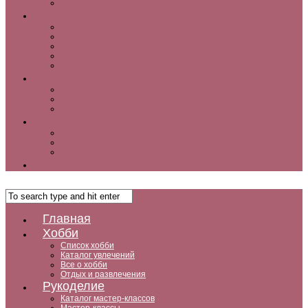
Как заработать дома
Кухня
Закуски
Блюда для ленивых
Салаты
Десерты
Кофе, чай и другие напитки
Дом
Дизайн интерьера и советы по ремонту
Ландшафтный дизайн, сад, дача, огород
Комнатные растения
Дети
Беременность
Воспитание
Досуг и развитие
Мужчины
Главная
Хобби
Список хобби
Каталог увлечений
Все о хобби
Отдых и развлечения
Рукоделие
Каталог мастер-классов