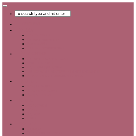
Главная
Хобби
Список хобби
Каталог увлечений
Все о хобби
Отдых и развлечения
Рукоделие
Каталог мастер-классов
Мастер-классы
Идеи для рукоделия
Материалы и инструменты для рукоделия
Интервью с интересными людьми
Красота
Уход за лицом
Уход за волосами
Уход за телом
Мода
Аксессуары
Обувь
Одежда
Шопинг
Деньги
Карьера
Советы по экономии