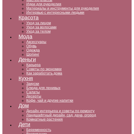
Мастер-классы
Идеи для рукоделия
Материалы и инструменты для рукоделия
Интервью с интересными людьми
Красота
Уход за лицом
Уход за волосами
Уход за телом
Мода
Аксессуары
Обувь
Одежда
Шопинг
Деньги
Карьера
Советы по экономии
Как заработать дома
Кухня
Закуски
Блюда для ленивых
Салаты
Десерты
Кофе, чай и другие напитки
Дом
Дизайн интерьера и советы по ремонту
Ландшафтный дизайн, сад, дача, огород
Комнатные растения
Дети
Беременность