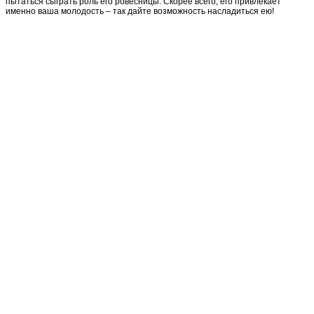
пытаться сыграть роль его ровесницы. Скорее всего, его привлекает
именно ваша молодость – так дайте возможность насладиться ею!