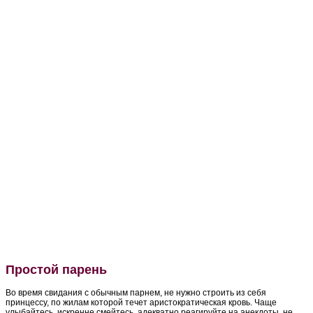
Простой парень
Во время свидания с обычным парнем, не нужно строить из себя
принцессу, по жилам которой течет аристократическая кровь. Чаще
улыбайтесь, искренне смейтесь, адекватно реагируйте на анекдоты, не