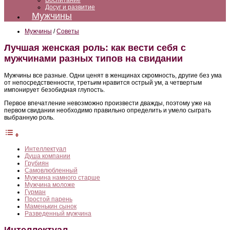
Воспитание
Досуг и развитие
Мужчины
Мужчины
/
Советы
Лучшая женская роль: как вести себя с
мужчинами разных типов на свидании
Мужчины все разные. Одни ценят в женщинах скромность, другие без ума
от непосредственности, третьим нравится острый ум, а четвертым
импонирует безобидная глупость.
Первое впечатление невозможно произвести дважды, поэтому уже на
первом свидании необходимо правильно определить и умело сыграть
выбранную роль.
Интеллектуал
Душа компании
Грубиян
Самовлюбленный
Мужчина намного старше
Мужчина моложе
Гурман
Простой парень
Маменькин сынок
Разведенный мужчина
Интеллектуал