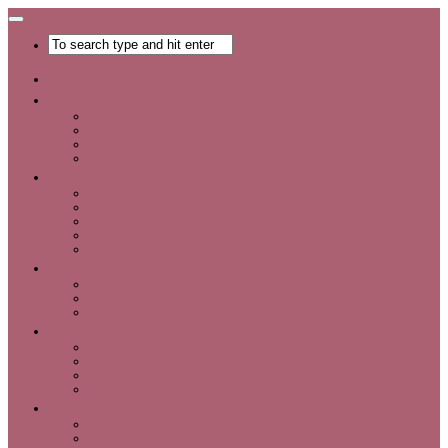
Главная
Хобби
Список хобби
Каталог увлечений
Все о хобби
Отдых и развлечения
Рукоделие
Каталог мастер-классов
Мастер-классы
Идеи для рукоделия
Материалы и инструменты для рукоделия
Интервью с интересными людьми
Красота
Уход за лицом
Уход за волосами
Уход за телом
Мода
Аксессуары
Обувь
Одежда
Шопинг
Деньги
Карьера
Советы по экономии