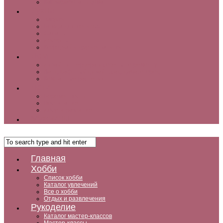
Как заработать дома
Кухня
Закуски
Блюда для ленивых
Салаты
Десерты
Кофе, чай и другие напитки
Дом
Дизайн интерьера и советы по ремонту
Ландшафтный дизайн, сад, дача, огород
Комнатные растения
Дети
Беременность
Воспитание
Досуг и развитие
Мужчины
Главная
Хобби
Список хобби
Каталог увлечений
Все о хобби
Отдых и развлечения
Рукоделие
Каталог мастер-классов