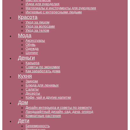
Мастер-классы
Идеи для рукоделия
Материалы и инструменты для рукоделия
Интервью с интересными людьми
Красота
Уход за лицом
Уход за волосами
Уход за телом
Мода
Аксессуары
Обувь
Одежда
Шопинг
Деньги
Карьера
Советы по экономии
Как заработать дома
Кухня
Закуски
Блюда для ленивых
Салаты
Десерты
Кофе, чай и другие напитки
Дом
Дизайн интерьера и советы по ремонту
Ландшафтный дизайн, сад, дача, огород
Комнатные растения
Дети
Беременность