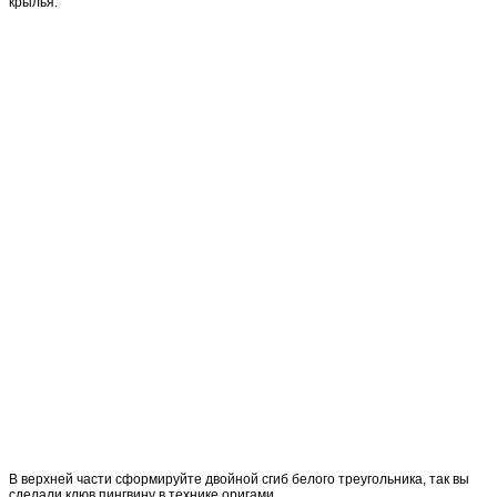
крылья.
В верхней части сформируйте двойной сгиб белого треугольника, так вы
сделали клюв пингвину в технике оригами.