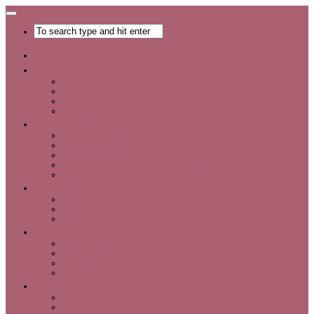
Главная
Хобби
Список хобби
Каталог увлечений
Все о хобби
Отдых и развлечения
Рукоделие
Каталог мастер-классов
Мастер-классы
Идеи для рукоделия
Материалы и инструменты для рукоделия
Интервью с интересными людьми
Красота
Уход за лицом
Уход за волосами
Уход за телом
Мода
Аксессуары
Обувь
Одежда
Шопинг
Деньги
Карьера
Советы по экономии