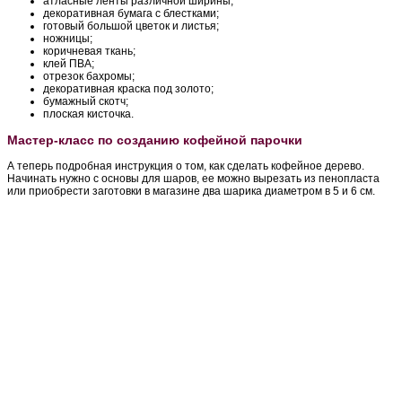
атласные ленты различной ширины;
декоративная бумага с блестками;
готовый большой цветок и листья;
ножницы;
коричневая ткань;
клей ПВА;
отрезок бахромы;
декоративная краска под золото;
бумажный скотч;
плоская кисточка.
Мастер-класс по созданию кофейной парочки
А теперь подробная инструкция о том, как сделать кофейное дерево.
Начинать нужно с основы для шаров, ее можно вырезать из пенопласта
или приобрести заготовки в магазине два шарика диаметром в 5 и 6 см.