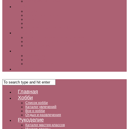
Как заработать дома
Кухня
Закуски
Блюда для ленивых
Салаты
Десерты
Кофе, чай и другие напитки
Дом
Дизайн интерьера и советы по ремонту
Ландшафтный дизайн, сад, дача, огород
Комнатные растения
Дети
Беременность
Воспитание
Досуг и развитие
Мужчины
Главная
Хобби
Список хобби
Каталог увлечений
Все о хобби
Отдых и развлечения
Рукоделие
Каталог мастер-классов