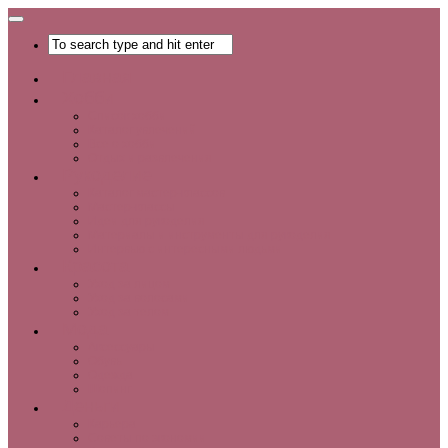
Главная
Хобби
Список хобби
Каталог увлечений
Все о хобби
Отдых и развлечения
Рукоделие
Каталог мастер-классов
Мастер-классы
Идеи для рукоделия
Материалы и инструменты для рукоделия
Интервью с интересными людьми
Красота
Уход за лицом
Уход за волосами
Уход за телом
Мода
Аксессуары
Обувь
Одежда
Шопинг
Деньги
Карьера
Советы по экономии