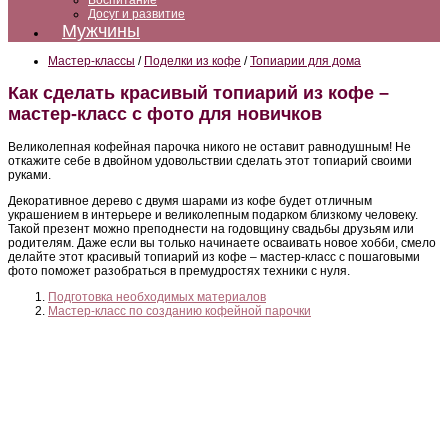
Воспитание
Досуг и развитие
Мужчины
Мастер-классы
/
Поделки из кофе
/
Топиарии для дома
Как сделать красивый топиарий из кофе –
мастер-класс с фото для новичков
Великолепная кофейная парочка никого не оставит равнодушным! Не
откажите себе в двойном удовольствии сделать этот топиарий своими
руками.
Декоративное дерево с двумя шарами из кофе будет отличным
украшением в интерьере и великолепным подарком близкому человеку.
Такой презент можно преподнести на годовщину свадьбы друзьям или
родителям. Даже если вы только начинаете осваивать новое хобби, смело
делайте этот красивый топиарий из кофе – мастер-класс с пошаговыми
фото поможет разобраться в премудростях техники с нуля.
Подготовка необходимых материалов
Мастер-класс по созданию кофейной парочки