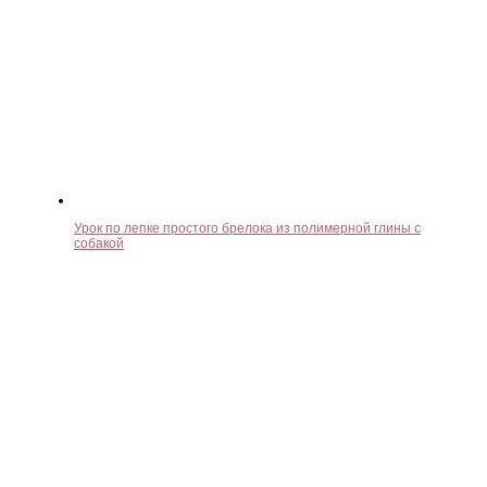
Урок по лепке простого брелока из полимерной глины с
собакой