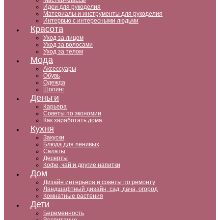
Мастер-классы
Идеи для рукоделия
Материалы и инструменты для рукоделия
Интервью с интересными людьми
Красота
Уход за лицом
Уход за волосами
Уход за телом
Мода
Аксессуары
Обувь
Одежда
Шопинг
Деньги
Карьера
Советы по экономии
Как заработать дома
Кухня
Закуски
Блюда для ленивых
Салаты
Десерты
Кофе, чай и другие напитки
Дом
Дизайн интерьера и советы по ремонту
Ландшафтный дизайн, сад, дача, огород
Комнатные растения
Дети
Беременность