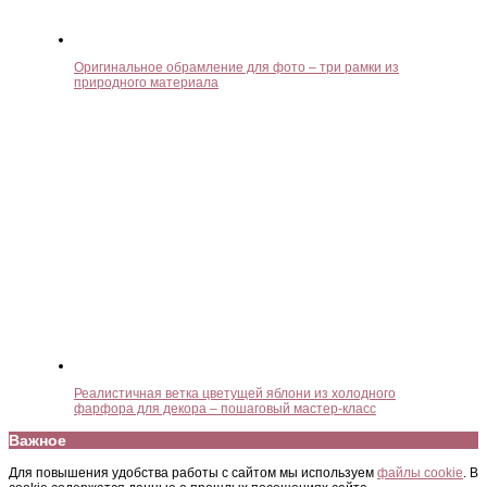
Оригинальное обрамление для фото – три рамки из
природного материала
Реалистичная ветка цветущей яблони из холодного
фарфора для декора – пошаговый мастер-класс
Важное
Для повышения удобства работы с сайтом мы используем
файлы cookie
. В