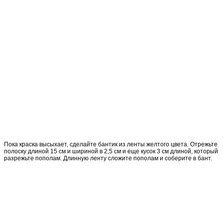
Пока краска высыхает, сделайте бантик из ленты желтого цвета. Отрежьте
полоску длиной 15 см и шириной в 2,5 см и еще кусок 3 см длиной, который
разрежьте пополам. Длинную ленту сложите пополам и соберите в бант.