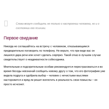
Слова могут сообщить не только о настроении человека, но и о
состоянии его психики.
Первое свидание
Никогда не соглашайтесь на встречу с человеком, отказывающимся
предварительно поговорить по телефону. Не верьте, что при виде вас он
лишился дара речи или хочет сделать сюрприз. Такой отказ в лучшем случае
свидетельствует о неадекватности собеседника.
Мнительным и подозрительным особам рекомендуется перестраховаться и во
время беседы невзначай сообщить новому другу о том, что его фотографию уже
видела подруга и одобрила выбор – человек с нечистыми мыслями
насторожится и вряд ли решит воплотить в реальность свои помыслы – он
просто исчезнет.