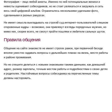
Фотография – лицо любой анкеты. Именно по ней потенциальные женихи и
невесты оценивают собеседников, но не стоит увлекаться и загружать в сеть
весь свой цифровой альбом. Ограничьтесь несколькими удачными фото,
сделанными в разных ракурсах.
Не имеет смысла выкладывать на строгий суд интернет-пользователей слишком
откровенные кадры – возможно, они привлекут взгляды порядочных мужчин, но
мимо них, скорее всего, не смогут пройти пошляки и любители сальных шуток.
Правила общения
Общение на сайте знакомств не имеет строгих рамок, при первичной беседе
вполне уместно задавать вопросы о дальнейших планах на жизнь, месте работы
и районе проживания.
Но не спешите делиться с новыми знакомыми такими данными, как домашний
адрес, размер зарплаты, точным местом работы и подробностями о своих детях
и родителях. Настойчивые вопросы собеседника на перечисленные темы
должны насторожить.