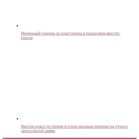
Маленький снегирь из пластилина в пошаговом мастер-
классе
Мастер-класс по сборке в стиле канзаши резинки на пучок в
черно-белой гамме