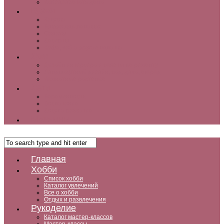
Как заработать дома
Кухня
Закуски
Блюда для ленивых
Салаты
Десерты
Кофе, чай и другие напитки
Дом
Дизайн интерьера и советы по ремонту
Ландшафтный дизайн, сад, дача, огород
Комнатные растения
Дети
Беременность
Воспитание
Досуг и развитие
Мужчины
Главная
Хобби
Список хобби
Каталог увлечений
Все о хобби
Отдых и развлечения
Рукоделие
Каталог мастер-классов