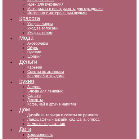
Мастер-классы
Идеи для рукоделия
Материалы и инструменты для рукоделия
Интервью с интересными людьми
Красота
Уход за лицом
Уход за волосами
Уход за телом
Мода
Аксессуары
Обувь
Одежда
Шопинг
Деньги
Карьера
Советы по экономии
Как заработать дома
Кухня
Закуски
Блюда для ленивых
Салаты
Десерты
Кофе, чай и другие напитки
Дом
Дизайн интерьера и советы по ремонту
Ландшафтный дизайн, сад, дача, огород
Комнатные растения
Дети
Беременность