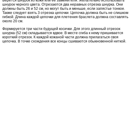
Берется шнурок из кожи или ее заменителя. Желательно использовать
шнурок черного цвета. Отрезаются два неравных отрезка шнурка. Они
должны быть 26 и 52 см, но могут быть и меньше, если запястье тонкое.
Также следует взять 3 отрезка цепочки. Цепочка должна быть не слишком
гибкой. Длина каждой цепочки для плетения браслета должна составлять
около 20 см.
Формируется три части будущей косички. Для этого длинный отрезок
шнурка (52 см) складывается вдвое. В месте сгиба к нему пришивается
короткий отрезок. К каждой кожаной части должна прилагаться своя
цепочка. В точке схождения все концы сшиваются обыкновенной ниткой.