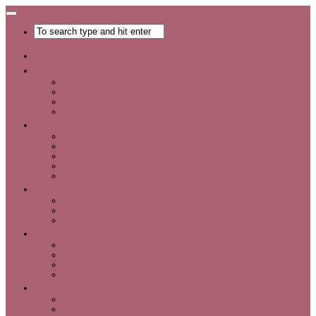
Главная
Хобби
Список хобби
Каталог увлечений
Все о хобби
Отдых и развлечения
Рукоделие
Каталог мастер-классов
Мастер-классы
Идеи для рукоделия
Материалы и инструменты для рукоделия
Интервью с интересными людьми
Красота
Уход за лицом
Уход за волосами
Уход за телом
Мода
Аксессуары
Обувь
Одежда
Шопинг
Деньги
Карьера
Советы по экономии