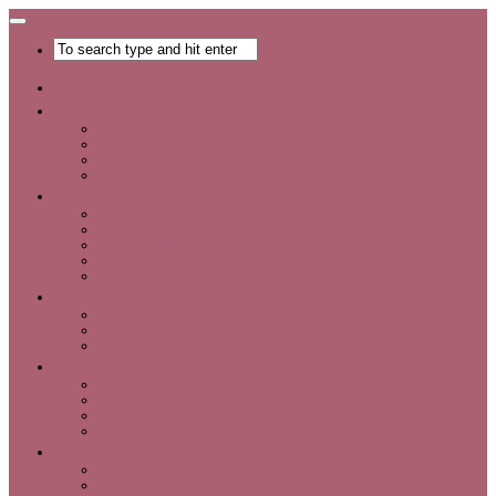
Главная
Хобби
Список хобби
Каталог увлечений
Все о хобби
Отдых и развлечения
Рукоделие
Каталог мастер-классов
Мастер-классы
Идеи для рукоделия
Материалы и инструменты для рукоделия
Интервью с интересными людьми
Красота
Уход за лицом
Уход за волосами
Уход за телом
Мода
Аксессуары
Обувь
Одежда
Шопинг
Деньги
Карьера
Советы по экономии