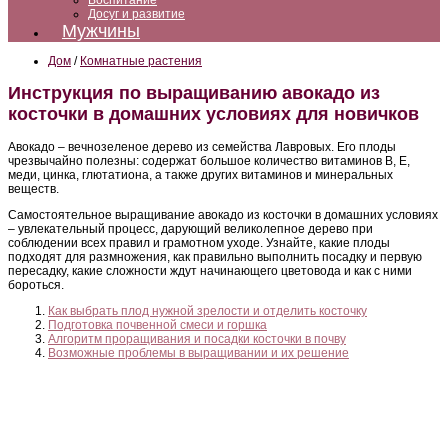
Воспитание
Досуг и развитие
Мужчины
Дом
/
Комнатные растения
Инструкция по выращиванию авокадо из
косточки в домашних условиях для новичков
Авокадо – вечнозеленое дерево из семейства Лавровых. Его плоды
чрезвычайно полезны: содержат большое количество витаминов B, E,
меди, цинка, глютатиона, а также других витаминов и минеральных
веществ.
Самостоятельное выращивание авокадо из косточки в домашних условиях
– увлекательный процесс, дарующий великолепное дерево при
соблюдении всех правил и грамотном уходе. Узнайте, какие плоды
подходят для размножения, как правильно выполнить посадку и первую
пересадку, какие сложности ждут начинающего цветовода и как с ними
бороться.
Как выбрать плод нужной зрелости и отделить косточку
Подготовка почвенной смеси и горшка
Алгоритм проращивания и посадки косточки в почву
Возможные проблемы в выращивании и их решение