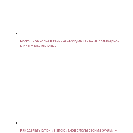
Роскошное колье в технике «Мокуме Гане» из полимерной
глины – мастер класс
Как сделать кулон из эпоксидной смолы своими руками –