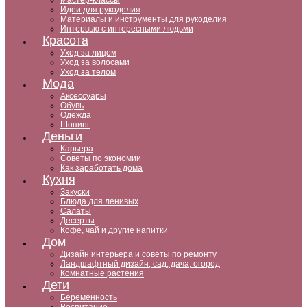
Мастер-классы
Идеи для рукоделия
Материалы и инструменты для рукоделия
Интервью с интересными людьми
Красота
Уход за лицом
Уход за волосами
Уход за телом
Мода
Аксессуары
Обувь
Одежда
Шопинг
Деньги
Карьера
Советы по экономии
Как заработать дома
Кухня
Закуски
Блюда для ленивых
Салаты
Десерты
Кофе, чай и другие напитки
Дом
Дизайн интерьера и советы по ремонту
Ландшафтный дизайн, сад, дача, огород
Комнатные растения
Дети
Беременность