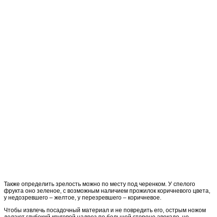
Также определить зрелость можно по месту под черенком. У спелого
фрукта оно зеленое, с возможным наличием прожилок коричневого цвета,
у недозревшего – желтое, у перезревшего – коричневое.
Чтобы извлечь посадочный материал и не повредить его, острым ножом
делают глубокий круговой надрез по большей стороне авокадо, не