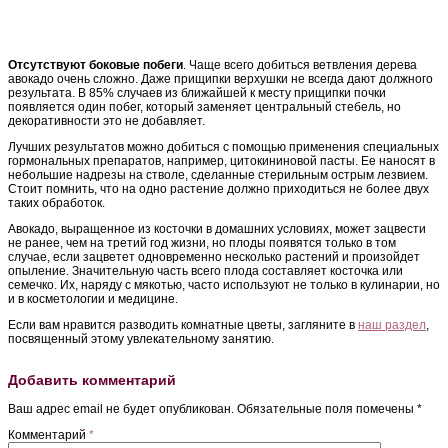
Отсутствуют боковые побеги
. Чаще всего добиться ветвления дерева
авокадо очень сложно. Даже прищипки верхушки не всегда дают должного
результата. В 85% случаев из ближайшей к месту прищипки почки
появляется один побег, который заменяет центральный стебель, но
декоративности это не добавляет.
Лучших результатов можно добиться с помощью применения специальных
гормональных препаратов, например, цитокининовой пасты. Ее наносят в
небольшие надрезы на стволе, сделанные стерильным острым лезвием.
Стоит помнить, что на одно растение должно приходиться не более двух
таких обработок.
Авокадо, выращенное из косточки в домашних условиях, может зацвести
не ранее, чем на третий год жизни, но плоды появятся только в том
случае, если зацветет одновременно несколько растений и произойдет
опыление. Значительную часть всего плода составляет косточка или
семечко. Их, наряду с мякотью, часто используют не только в кулинарии, но
и в косметологии и медицине.
Если вам нравится разводить комнатные цветы, загляните в
наш раздел
,
посвященный этому увлекательному занятию.
Добавить комментарий
Ваш адрес email не будет опубликован.
Обязательные поля помечены
*
Комментарий
*