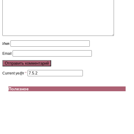
Имя
Email
Current ye@r
*
Полезное