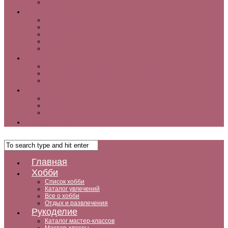
Как заработать дома
Кухня
Закуски
Блюда для ленивых
Салаты
Десерты
Кофе, чай и другие напитки
Дом
Дизайн интерьера и советы по ремонту
Ландшафтный дизайн, сад, дача, огород
Комнатные растения
Дети
Беременность
Воспитание
Досуг и развитие
Мужчины
Главная
Хобби
Список хобби
Каталог увлечений
Все о хобби
Отдых и развлечения
Рукоделие
Каталог мастер-классов