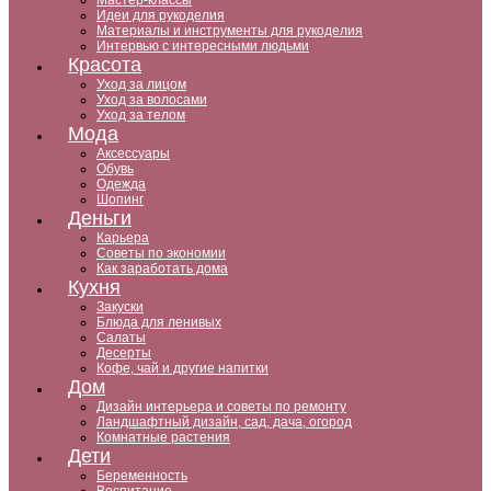
Мастер-классы
Идеи для рукоделия
Материалы и инструменты для рукоделия
Интервью с интересными людьми
Красота
Уход за лицом
Уход за волосами
Уход за телом
Мода
Аксессуары
Обувь
Одежда
Шопинг
Деньги
Карьера
Советы по экономии
Как заработать дома
Кухня
Закуски
Блюда для ленивых
Салаты
Десерты
Кофе, чай и другие напитки
Дом
Дизайн интерьера и советы по ремонту
Ландшафтный дизайн, сад, дача, огород
Комнатные растения
Дети
Беременность