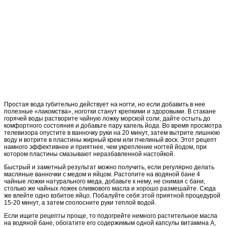
Простая вода губительно действует на ногти, но если добавить в нее
полезные «лакомства», ноготки станут крепкими и здоровыми. В стакане
горячей воды растворите чайную ложку морской соли, дайте остыть до
комфортного состояния и добавьте пару капель йода. Во время просмотра
телевизора опустите в ванночку руки на 20 минут, затем вытрите лишнюю
воду и вотрите в пластины жирный крем или пчелиный воск. Этот рецепт
намного эффективнее и приятнее, чем укрепление ногтей йодом, при
котором пластины смазывают неразбавленной настойкой.
Быстрый и заметный результат можно получить, если регулярно делать
масляные ванночки с медом и яйцом. Растопите на водяной бане 4
чайные ложки натурального меда, добавьте к нему, не снимая с бани,
столько же чайных ложек оливкового масла и хорошо размешайте. Сюда
же влейте одно взбитое яйцо. Побалуйте себя этой приятной процедурой
15-20 минут, а затем сполосните руки теплой водой.
Если ищите рецепты проще, то подогрейте немного растительное масла
на водяной бане, обогатите его содержимым одной капсулы витамина А,