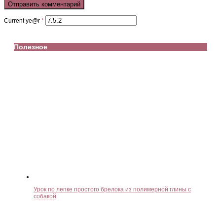
Current ye@r
*
Полезное
Урок по лепке простого брелока из полимерной глины с
собакой