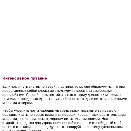
Интенсивное питание
Если заглянуть внутрь ногтевой пластины, то можно обнаружить, что она
представляют собой слоистую структуру из кератина с жировыми
прослойками. Способность ногтей впитывать воду делает их мягкими и
ломкими, отсюда вывод: ногти нужно беречь от воды и питать различными
маслами и жирами.
Чтобы укрепить ногти народными средствами, возьмите за правило
подкармливать ногтевые пластины нерафинированными растительными
маслами, пчелиным воском, жирным питательным кремом. Нежно
втирайте средство для укрепления ногтей в корень и в свободный край
ногтя, а в заключение процедуры – отполируйте пластину кусочком замши
или бархатистой ткани.