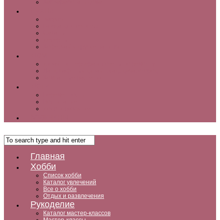
Как заработать дома
Кухня
Закуски
Блюда для ленивых
Салаты
Десерты
Кофе, чай и другие напитки
Дом
Дизайн интерьера и советы по ремонту
Ландшафтный дизайн, сад, дача, огород
Комнатные растения
Дети
Беременность
Воспитание
Досуг и развитие
Мужчины
Главная
Хобби
Список хобби
Каталог увлечений
Все о хобби
Отдых и развлечения
Рукоделие
Каталог мастер-классов