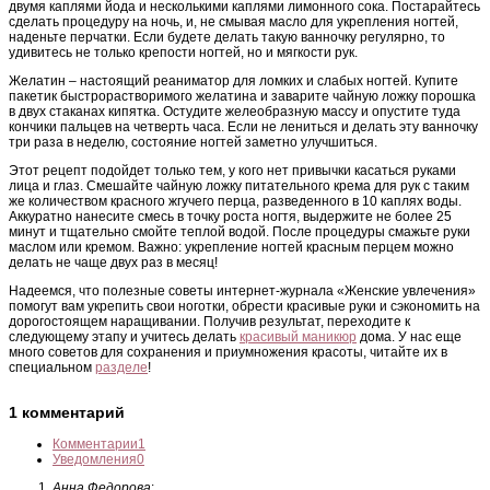
двумя каплями йода и несколькими каплями лимонного сока. Постарайтесь
сделать процедуру на ночь, и, не смывая масло для укрепления ногтей,
наденьте перчатки. Если будете делать такую ванночку регулярно, то
удивитесь не только крепости ногтей, но и мягкости рук.
Желатин – настоящий реаниматор для ломких и слабых ногтей. Купите
пакетик быстрорастворимого желатина и заварите чайную ложку порошка
в двух стаканах кипятка. Остудите желеобразную массу и опустите туда
кончики пальцев на четверть часа. Если не лениться и делать эту ванночку
три раза в неделю, состояние ногтей заметно улучшиться.
Этот рецепт подойдет только тем, у кого нет привычки касаться руками
лица и глаз. Смешайте чайную ложку питательного крема для рук с таким
же количеством красного жгучего перца, разведенного в 10 каплях воды.
Аккуратно нанесите смесь в точку роста ногтя, выдержите не более 25
минут и тщательно смойте теплой водой. После процедуры смажьте руки
маслом или кремом. Важно: укрепление ногтей красным перцем можно
делать не чаще двух раз в месяц!
Надеемся, что полезные советы интернет-журнала «Женские увлечения»
помогут вам укрепить свои ноготки, обрести красивые руки и сэкономить на
дорогостоящем наращивании. Получив результат, переходите к
следующему этапу и учитесь делать
красивый маникюр
дома. У нас еще
много советов для сохранения и приумножения красоты, читайте их в
специальном
разделе
!
1 комментарий
Комментарии
1
Уведомления
0
Анна Федорова
: