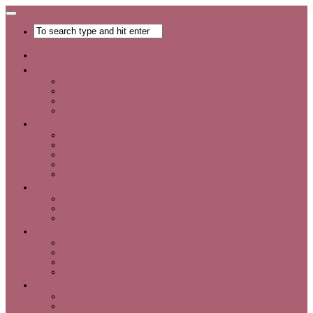
Главная
Хобби
Список хобби
Каталог увлечений
Все о хобби
Отдых и развлечения
Рукоделие
Каталог мастер-классов
Мастер-классы
Идеи для рукоделия
Материалы и инструменты для рукоделия
Интервью с интересными людьми
Красота
Уход за лицом
Уход за волосами
Уход за телом
Мода
Аксессуары
Обувь
Одежда
Шопинг
Деньги
Карьера
Советы по экономии