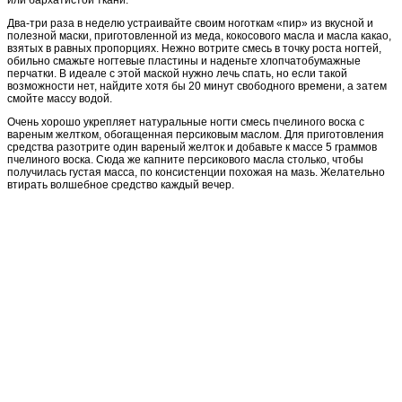
Два-три раза в неделю устраивайте своим ноготкам «пир» из вкусной и
полезной маски, приготовленной из меда, кокосового масла и масла какао,
взятых в равных пропорциях. Нежно вотрите смесь в точку роста ногтей,
обильно смажьте ногтевые пластины и наденьте хлопчатобумажные
перчатки. В идеале с этой маской нужно лечь спать, но если такой
возможности нет, найдите хотя бы 20 минут свободного времени, а затем
смойте массу водой.
Очень хорошо укрепляет натуральные ногти смесь пчелиного воска с
вареным желтком, обогащенная персиковым маслом. Для приготовления
средства разотрите один вареный желток и добавьте к массе 5 граммов
пчелиного воска. Сюда же капните персикового масла столько, чтобы
получилась густая масса, по консистенции похожая на мазь. Желательно
втирать волшебное средство каждый вечер.