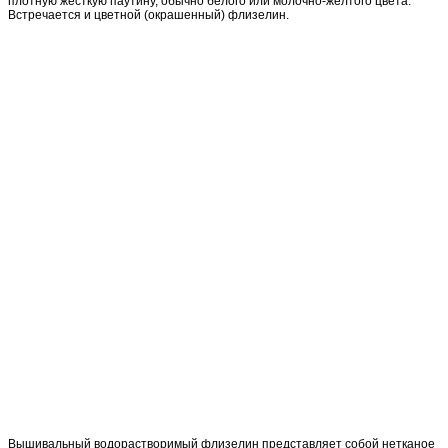
плотную жесткую паутину, обычно белого или молочно-желтого цвета.
Встречается и цветной (окрашенный) флизелин.
Вышивальный водорастворимый флизелин представляет собой нетканое