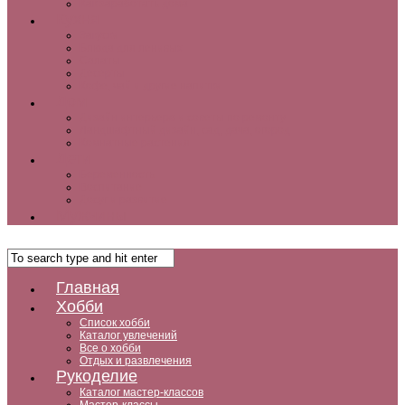
Как заработать дома
Кухня
Закуски
Блюда для ленивых
Салаты
Десерты
Кофе, чай и другие напитки
Дом
Дизайн интерьера и советы по ремонту
Ландшафтный дизайн, сад, дача, огород
Комнатные растения
Дети
Беременность
Воспитание
Досуг и развитие
Мужчины
Главная
Хобби
Список хобби
Каталог увлечений
Все о хобби
Отдых и развлечения
Рукоделие
Каталог мастер-классов