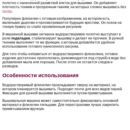
полотно с нанесенной разметкой клеток для вышивки. Он добавляет
плотность тонким и прозрачным тканям, на которых сложно вышивать без
канвы
.
Популярен флизелин с готовым изображением, на котором есть
маленькие дырочки и просматриваются будущие крестики. Он похож на
тонкую бумагу со слабо проявленным рисунком.
В машинной вышивке нетканое водорастворимое полотно выступает в
роли
подкладки
, стабилизирует вышивку и делает ее прочнее. В ручной
технике выполняет те же функции, к которым добавляется удобное
использование готового нанесенного рисунка.
Для того чтобы избавиться от водорастворимого флизелина, готовое
изделие достаточно прополоскать (рекомендуется под струей) в воде без
добавления мыла или порошка. После этого не остается следов и
разводов.
Особенности использования
Водорастворимый флизелин прокладывают сверху на материал, на
котором планируется вышивать. Подходит почти для всех видов тканей.
Фиксация для ручной вышивки выполняется путем приметывания.
Вышивальная машина может самостоятельно фиксировать основной
материал и флизелин пяльцами. Для перестраховки лучше закрепить
приметыванием вручную.