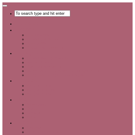
Главная
Хобби
Список хобби
Каталог увлечений
Все о хобби
Отдых и развлечения
Рукоделие
Каталог мастер-классов
Мастер-классы
Идеи для рукоделия
Материалы и инструменты для рукоделия
Интервью с интересными людьми
Красота
Уход за лицом
Уход за волосами
Уход за телом
Мода
Аксессуары
Обувь
Одежда
Шопинг
Деньги
Карьера
Советы по экономии