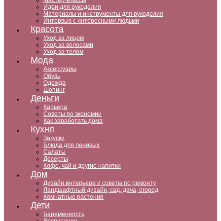
Мастер-классы
Идеи для рукоделия
Материалы и инструменты для рукоделия
Интервью с интересными людьми
Красота
Уход за лицом
Уход за волосами
Уход за телом
Мода
Аксессуары
Обувь
Одежда
Шопинг
Деньги
Карьера
Советы по экономии
Как заработать дома
Кухня
Закуски
Блюда для ленивых
Салаты
Десерты
Кофе, чай и другие напитки
Дом
Дизайн интерьера и советы по ремонту
Ландшафтный дизайн, сад, дача, огород
Комнатные растения
Дети
Беременность