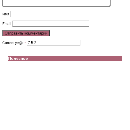
Имя
Email
Current ye@r
*
Полезное