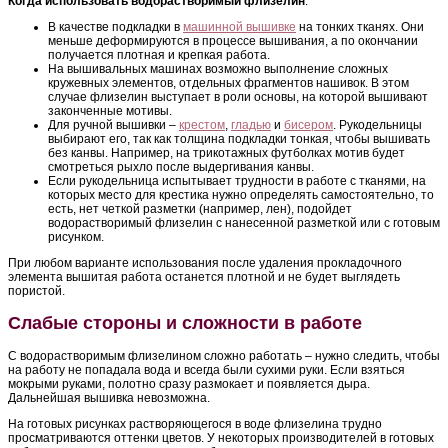
Когда использовать водорастворимый флизелин
:
В качестве подкладки в
машинной вышивке
на тонких тканях. Они
меньше деформируются в процессе вышивания, а по окончании
получается плотная и крепкая работа.
На вышивальных машинах возможно выполнение сложных
кружевных элементов, отдельных фрагментов нашивок. В этом
случае флизелин выступает в роли основы, на которой вышивают
законченные мотивы.
Для ручной вышивки –
крестом
,
гладью
и
бисером
. Рукодельницы
выбирают его, так как толщина подкладки тонкая, чтобы вышивать
без канвы. Например, на трикотажных футболках мотив будет
смотреться рыхло после выдергивания канвы.
Если рукодельница испытывает трудности в работе с тканями, на
которых место для крестика нужно определять самостоятельно, то
есть, нет четкой разметки (например, лен), подойдет
водорастворимый флизелин с нанесенной разметкой или с готовым
рисунком.
При любом варианте использования после удаления прокладочного
элемента вышитая работа останется плотной и не будет выглядеть
пористой.
Слабые стороны и сложности в работе
С водорастворимым флизелином сложно работать – нужно следить, чтобы
на работу не попадала вода и всегда были сухими руки. Если взяться
мокрыми руками, полотно сразу размокает и появляется дыра.
Дальнейшая вышивка невозможна.
На готовых рисунках растворяющегося в воде флизелина трудно
просматриваются оттенки цветов. У некоторых производителей в готовых