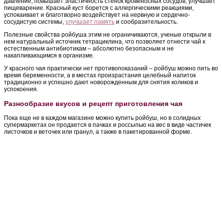
давление, повышает эластичность стенок кровеносных сосудов, улучшает
пищеварение. Красный куст борется с аллергическими реакциями,
успокаивает и благотворно воздействует на нервную и сердечно-
сосудистую системы,
улучшает память
и сообразительность.
Полезные свойства ройбуша этим не ограничиваются, ученые открыли в
нем натуральный источник тетрациклина, что позволяет отнести чай к
естественным антибиотикам – абсолютно безопасным и не
накапливающимся в организме.
У красного чая практически нет противопоказаний – ройбуш можно пить во
время беременности, а в местах произрастания целебный напиток
традиционно и успешно дают новорожденным для снятия коликов и
успокоения.
Разнообразие вкусов и рецепт приготовления чая
Пока еще не в каждом магазине можно купить ройбуш, но в солидных
супермаркетах он продается в пачках и россыпью на вес в виде частичек
листочков и веточек или гранул, а также в пакетированной форме.