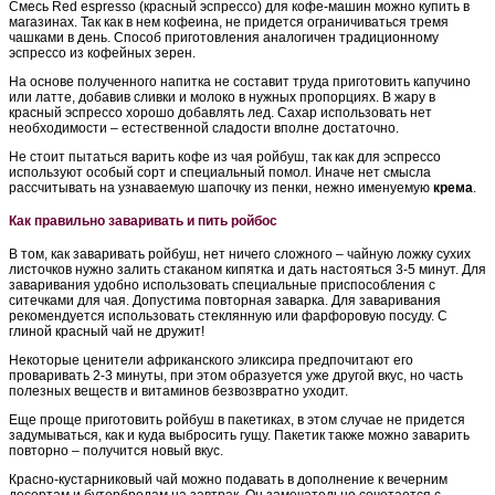
Смесь Red espresso (красный эспрессо) для кофе-машин можно купить в
магазинах. Так как в нем кофеина, не придется ограничиваться тремя
чашками в день. Способ приготовления аналогичен традиционному
эспрессо из кофейных зерен.
На основе полученного напитка не составит труда приготовить капучино
или латте, добавив сливки и молоко в нужных пропорциях. В жару в
красный эспрессо хорошо добавлять лед. Сахар использовать нет
необходимости – естественной сладости вполне достаточно.
Не стоит пытаться варить кофе из чая ройбуш, так как для эспрессо
используют особый сорт и специальный помол. Иначе нет смысла
рассчитывать на узнаваемую шапочку из пенки, нежно именуемую
крема
.
Как правильно заваривать и пить ройбос
В том, как заваривать ройбуш, нет ничего сложного – чайную ложку сухих
листочков нужно залить стаканом кипятка и дать настояться 3-5 минут. Для
заваривания удобно использовать специальные приспособления с
ситечками для чая. Допустима повторная заварка. Для заваривания
рекомендуется использовать стеклянную или фарфоровую посуду. С
глиной красный чай не дружит!
Некоторые ценители африканского эликсира предпочитают его
проваривать 2-3 минуты, при этом образуется уже другой вкус, но часть
полезных веществ и витаминов безвозвратно уходит.
Еще проще приготовить ройбуш в пакетиках, в этом случае не придется
задумываться, как и куда выбросить гущу. Пакетик также можно заварить
повторно – получится новый вкус.
Красно-кустарниковый чай можно подавать в дополнение к вечерним
десертам и бутербродам на завтрак. Он замечательно сочетается с