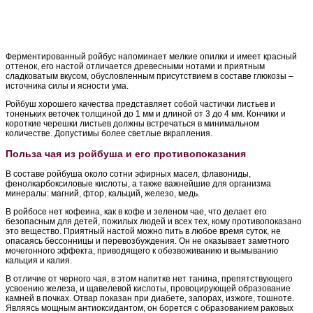
Ферментированный ройбус напоминает мелкие опилки и имеет красный
оттенок, его настой отличается древесными нотами и приятным
сладковатым вкусом, обусловленным присутствием в составе глюкозы –
источника силы и ясности ума.
Ройбуш хорошего качества представляет собой частички листьев и
тоненьких веточек толщиной до 1 мм и длиной от 3 до 4 мм. Кончики и
короткие черешки листьев должны встречаться в минимальном
количестве. Допустимы более светлые вкрапления.
Польза чая из ройбуша и его противопоказания
В составе ройбуша около сотни эфирных масел, флавониды,
фенолкарбоксиловые кислоты, а также важнейшие для организма
минералы: магний, фтор, кальций, железо, медь.
В ройбосе нет кофеина, как в кофе и зеленом чае, что делает его
безопасным для детей, пожилых людей и всех тех, кому противопоказано
это вещество. Приятный настой можно пить в любое время суток, не
опасаясь бессонницы и перевозбуждения. Он не оказывает заметного
мочегонного эффекта, приводящего к обезвоживанию и вымыванию
кальция и калия.
В отличие от черного чая, в этом напитке нет танина, препятствующего
усвоению железа, и щавелевой кислоты, провоцирующей образование
камней в почках. Отвар показан при диабете, запорах, изжоге, тошноте.
Являясь мощным антиоксидантом, он борется с образованием раковых