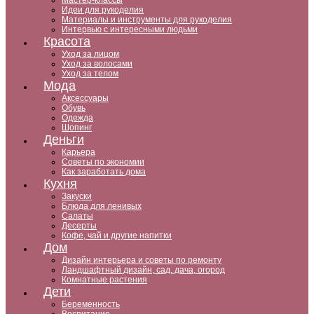
Мастер-классы
Идеи для рукоделия
Материалы и инструменты для рукоделия
Интервью с интересными людьми
Красота
Уход за лицом
Уход за волосами
Уход за телом
Мода
Аксессуары
Обувь
Одежда
Шопинг
Деньги
Карьера
Советы по экономии
Как заработать дома
Кухня
Закуски
Блюда для ленивых
Салаты
Десерты
Кофе, чай и другие напитки
Дом
Дизайн интерьера и советы по ремонту
Ландшафтный дизайн, сад, дача, огород
Комнатные растения
Дети
Беременность