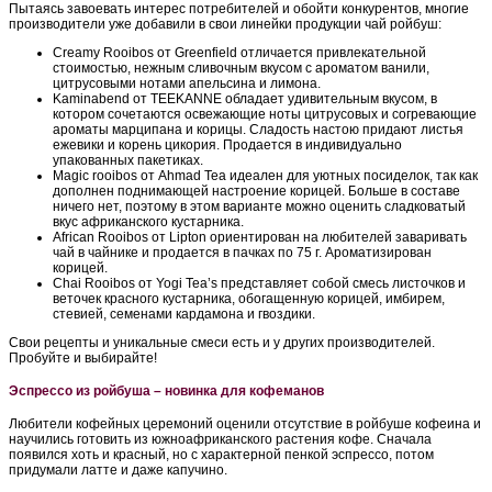
Пытаясь завоевать интерес потребителей и обойти конкурентов, многие
производители уже добавили в свои линейки продукции чай ройбуш:
Creamy Rooibos от Greenfield отличается привлекательной
стоимостью, нежным сливочным вкусом с ароматом ванили,
цитрусовыми нотами апельсина и лимона.
Kaminabend от TEEKANNE обладает удивительным вкусом, в
котором сочетаются освежающие ноты цитрусовых и согревающие
ароматы марципана и корицы. Сладость настою придают листья
ежевики и корень цикория. Продается в индивидуально
упакованных пакетиках.
Magic rooibos от Ahmad Tea идеален для уютных посиделок, так как
дополнен поднимающей настроение корицей. Больше в составе
ничего нет, поэтому в этом варианте можно оценить сладковатый
вкус африканского кустарника.
African Rooibos от Lipton ориентирован на любителей заваривать
чай в чайнике и продается в пачках по 75 г. Ароматизирован
корицей.
Chai Rooibos от Yogi Tea’s представляет собой смесь листочков и
веточек красного кустарника, обогащенную корицей, имбирем,
стевией, семенами кардамона и гвоздики.
Свои рецепты и уникальные смеси есть и у других производителей.
Пробуйте и выбирайте!
Эспрессо из ройбуша – новинка для кофеманов
Любители кофейных церемоний оценили отсутствие в ройбуше кофеина и
научились готовить из южноафриканского растения кофе. Сначала
появился хоть и красный, но с характерной пенкой эспрессо, потом
придумали латте и даже капучино.