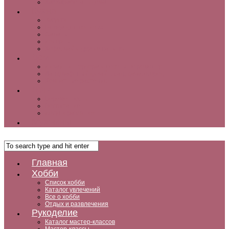
Как заработать дома
Кухня
Закуски
Блюда для ленивых
Салаты
Десерты
Кофе, чай и другие напитки
Дом
Дизайн интерьера и советы по ремонту
Ландшафтный дизайн, сад, дача, огород
Комнатные растения
Дети
Беременность
Воспитание
Досуг и развитие
Мужчины
Главная
Хобби
Список хобби
Каталог увлечений
Все о хобби
Отдых и развлечения
Рукоделие
Каталог мастер-классов