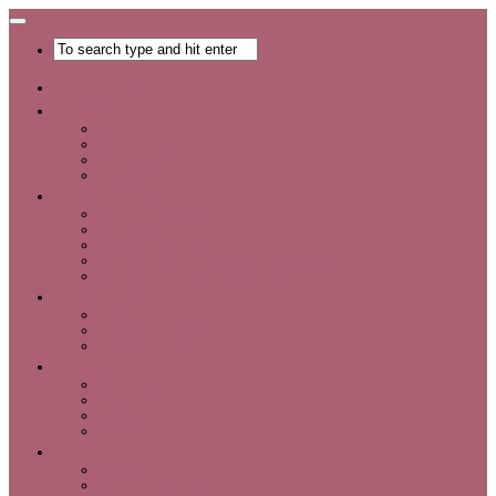
Главная
Хобби
Список хобби
Каталог увлечений
Все о хобби
Отдых и развлечения
Рукоделие
Каталог мастер-классов
Мастер-классы
Идеи для рукоделия
Материалы и инструменты для рукоделия
Интервью с интересными людьми
Красота
Уход за лицом
Уход за волосами
Уход за телом
Мода
Аксессуары
Обувь
Одежда
Шопинг
Деньги
Карьера
Советы по экономии