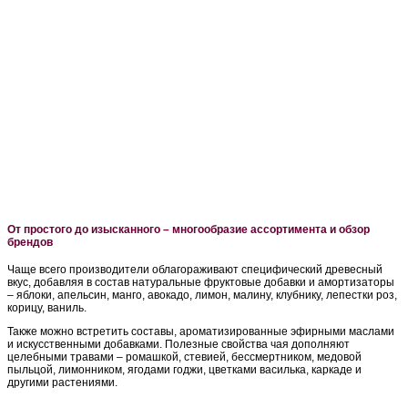
От простого до изысканного – многообразие ассортимента и обзор
брендов
Чаще всего производители облагораживают специфический древесный
вкус, добавляя в состав натуральные фруктовые добавки и амортизаторы
– яблоки, апельсин, манго, авокадо, лимон, малину, клубнику, лепестки роз,
корицу, ваниль.
Также можно встретить составы, ароматизированные эфирными маслами
и искусственными добавками. Полезные свойства чая дополняют
целебными травами – ромашкой, стевией, бессмертником, медовой
пыльцой, лимонником, ягодами годжи, цветками василька, каркаде и
другими растениями.