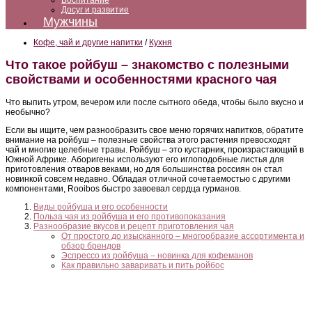
Воспитание
Досуг и развитие
Мужчины
Кофе, чай и другие напитки
/
Кухня
Что такое ройбуш – знакомство с полезными
свойствами и особенностями красного чая
Что выпить утром, вечером или после сытного обеда, чтобы было вкусно и
необычно?
Если вы ищите, чем разнообразить свое меню горячих напитков, обратите
внимание на ройбуш – полезные свойства этого растения превосходят
чай и многие целебные травы. Ройбуш – это кустарник, произрастающий в
Южной Африке. Аборигены используют его иглоподобные листья для
приготовления отваров веками, но для большинства россиян он стал
новинкой совсем недавно. Обладая отличной сочетаемостью с другими
компонентами, Rooibos быстро завоевал сердца гурманов.
Виды ройбуша и его особенности
Польза чая из ройбуша и его противопоказания
Разнообразие вкусов и рецепт приготовления чая
От простого до изысканного – многообразие ассортимента и
обзор брендов
Эспрессо из ройбуша – новинка для кофеманов
Как правильно заваривать и пить ройбос