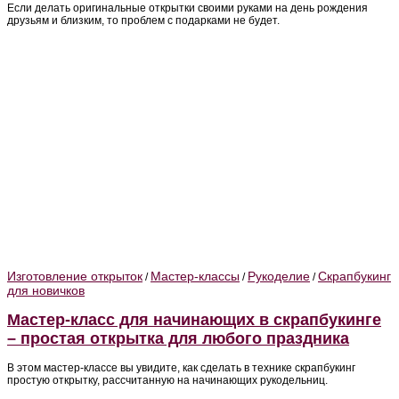
Если делать оригинальные открытки своими руками на день рождения
друзьям и близким, то проблем с подарками не будет.
Изготовление открыток
Мастер-классы
Рукоделие
Скрапбукинг
/
/
/
для новичков
Мастер-класс для начинающих в скрапбукинге
– простая открытка для любого праздника
В этом мастер-классе вы увидите, как сделать в технике скрапбукинг
простую открытку, рассчитанную на начинающих рукодельниц.