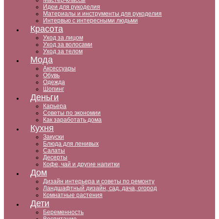
Мастер-классы
Идеи для рукоделия
Материалы и инструменты для рукоделия
Интервью с интересными людьми
Красота
Уход за лицом
Уход за волосами
Уход за телом
Мода
Аксессуары
Обувь
Одежда
Шопинг
Деньги
Карьера
Советы по экономии
Как заработать дома
Кухня
Закуски
Блюда для ленивых
Салаты
Десерты
Кофе, чай и другие напитки
Дом
Дизайн интерьера и советы по ремонту
Ландшафтный дизайн, сад, дача, огород
Комнатные растения
Дети
Беременность