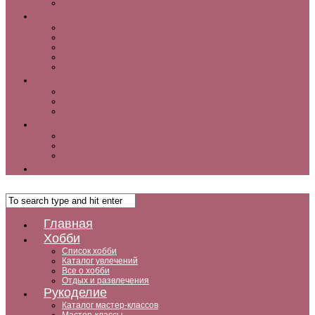
Как заработать дома
Кухня
Закуски
Блюда для ленивых
Салаты
Десерты
Кофе, чай и другие напитки
Дом
Дизайн интерьера и советы по ремонту
Ландшафтный дизайн, сад, дача, огород
Комнатные растения
Дети
Беременность
Воспитание
Досуг и развитие
Мужчины
Главная
Хобби
Список хобби
Каталог увлечений
Все о хобби
Отдых и развлечения
Рукоделие
Каталог мастер-классов