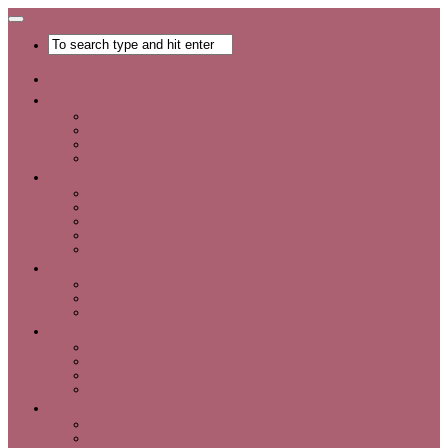
Главная
Хобби
Список хобби
Каталог увлечений
Все о хобби
Отдых и развлечения
Рукоделие
Каталог мастер-классов
Мастер-классы
Идеи для рукоделия
Материалы и инструменты для рукоделия
Интервью с интересными людьми
Красота
Уход за лицом
Уход за волосами
Уход за телом
Мода
Аксессуары
Обувь
Одежда
Шопинг
Деньги
Карьера
Советы по экономии