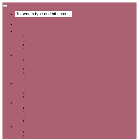
Главная
Хобби
Список хобби
Каталог увлечений
Все о хобби
Отдых и развлечения
Рукоделие
Каталог мастер-классов
Мастер-классы
Идеи для рукоделия
Материалы и инструменты для рукоделия
Интервью с интересными людьми
Красота
Уход за лицом
Уход за волосами
Уход за телом
Мода
Аксессуары
Обувь
Одежда
Шопинг
Деньги
Карьера
Советы по экономии