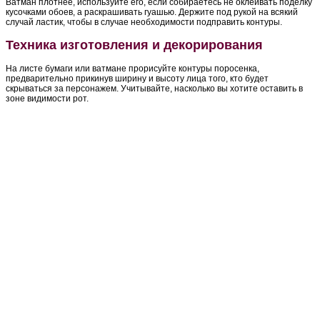
Ватман плотнее, используйте его, если собираетесь не оклеивать поделку
кусочками обоев, а раскрашивать гуашью. Держите под рукой на всякий
случай ластик, чтобы в случае необходимости подправить контуры.
Техника изготовления и декорирования
На листе бумаги или ватмане прорисуйте контуры поросенка,
предварительно прикинув ширину и высоту лица того, кто будет
скрываться за персонажем. Учитывайте, насколько вы хотите оставить в
зоне видимости рот.