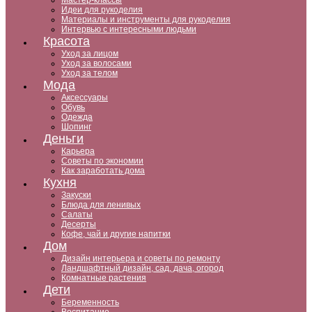
Мастер-классы
Идеи для рукоделия
Материалы и инструменты для рукоделия
Интервью с интересными людьми
Красота
Уход за лицом
Уход за волосами
Уход за телом
Мода
Аксессуары
Обувь
Одежда
Шопинг
Деньги
Карьера
Советы по экономии
Как заработать дома
Кухня
Закуски
Блюда для ленивых
Салаты
Десерты
Кофе, чай и другие напитки
Дом
Дизайн интерьера и советы по ремонту
Ландшафтный дизайн, сад, дача, огород
Комнатные растения
Дети
Беременность