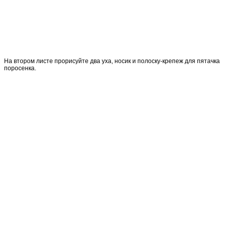
На втором листе прорисуйте два уха, носик и полоску-крепеж для пятачка
поросенка.