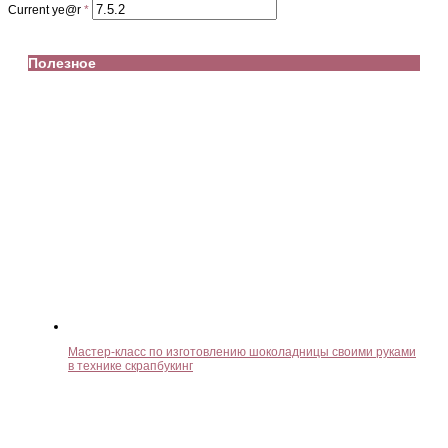
Current ye@r
*
Полезное
Мастер-класс по изготовлению шоколадницы своими руками
в технике скрапбукинг