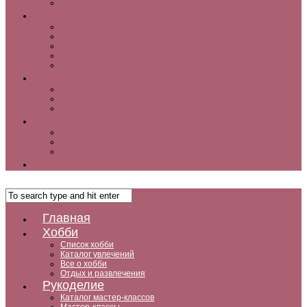
Как заработать дома
Кухня
Закуски
Блюда для ленивых
Салаты
Десерты
Кофе, чай и другие напитки
Дом
Дизайн интерьера и советы по ремонту
Ландшафтный дизайн, сад, дача, огород
Комнатные растения
Дети
Беременность
Воспитание
Досуг и развитие
Мужчины
Главная
Хобби
Список хобби
Каталог увлечений
Все о хобби
Отдых и развлечения
Рукоделие
Каталог мастер-классов