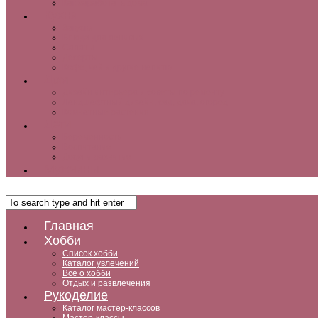
Как заработать дома
Кухня
Закуски
Блюда для ленивых
Салаты
Десерты
Кофе, чай и другие напитки
Дом
Дизайн интерьера и советы по ремонту
Ландшафтный дизайн, сад, дача, огород
Комнатные растения
Дети
Беременность
Воспитание
Досуг и развитие
Мужчины
Главная
Хобби
Список хобби
Каталог увлечений
Все о хобби
Отдых и развлечения
Рукоделие
Каталог мастер-классов