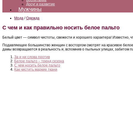
Воспитание
Досуг и развитие
Мужчины
Мода
/
Одежда
С чем и как правильно носить белое пальто
Белый цвет — символ чистоты, свежести и хорошего характера! Известно, ч
Подавляющее большинство женщин с восторгом смотрят на красивое белое п
дамы возвращаются в реальность и, вспомнив о пыльных улицах, забитом 
За и ни слова против
Белое пальто – тренд сезона
С чем носить белое пальто
Как чистить маркие ткани