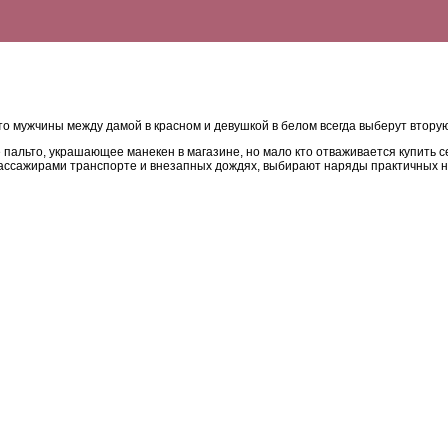
то мужчины между дамой в красном и девушкой в белом всегда выберут вторую,
альто, украшающее манекен в магазине, но мало кто отваживается купить с
пассажирами транспорте и внезапных дождях, выбирают наряды практичных н