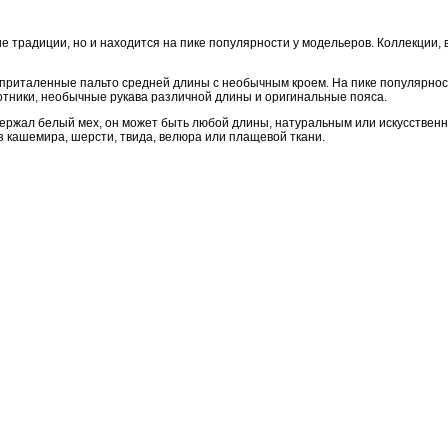
ие традиции, но и находится на пике популярности у модельеров. Коллекции,
риталенные пальто средней длины с необычным кроем. На пике популярности
отники, необычные рукава различной длины и оригинальные пояса.
держал белый мех, он может быть любой длины, натуральным или искусственным
из кашемира, шерсти, твида, велюра или плащевой ткани.