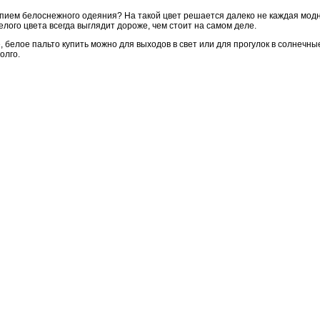
епием белоснежного одеяния? На такой цвет решается далеко не каждая модн
елого цвета всегда выглядит дороже, чем стоит на самом деле.
елое пальто купить можно для выходов в свет или для прогулок в солнечные 
олго.