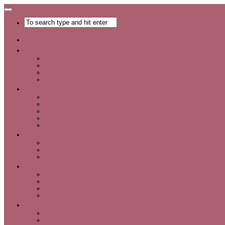
Главная
Хобби
Список хобби
Каталог увлечений
Все о хобби
Отдых и развлечения
Рукоделие
Каталог мастер-классов
Мастер-классы
Идеи для рукоделия
Материалы и инструменты для рукоделия
Интервью с интересными людьми
Красота
Уход за лицом
Уход за волосами
Уход за телом
Мода
Аксессуары
Обувь
Одежда
Шопинг
Деньги
Карьера
Советы по экономии