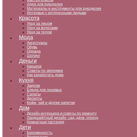
Мастер-классы
Идеи для рукоделия
Материалы и инструменты для рукоделия
Интервью с интересными людьми
Красота
Уход за лицом
Уход за волосами
Уход за телом
Мода
Аксессуары
Обувь
Одежда
Шопинг
Деньги
Карьера
Советы по экономии
Как заработать дома
Кухня
Закуски
Блюда для ленивых
Салаты
Десерты
Кофе, чай и другие напитки
Дом
Дизайн интерьера и советы по ремонту
Ландшафтный дизайн, сад, дача, огород
Комнатные растения
Дети
Беременность