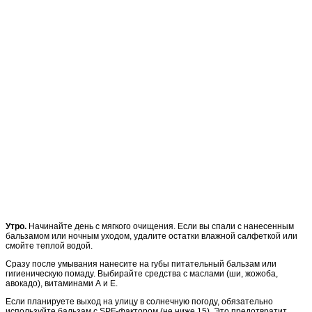
Утро.
Начинайте день с мягкого очищения. Если вы спали с нанесенным
бальзамом или ночным уходом, удалите остатки влажной салфеткой или
смойте теплой водой.
Сразу после умывания нанесите на губы питательный бальзам или
гигиеническую помаду. Выбирайте средства с маслами (ши, жожоба,
авокадо), витаминами А и Е.
Если планируете выход на улицу в солнечную погоду, обязательно
используйте бальзам с SPF-фактором (не ниже 15). Это предотвратит