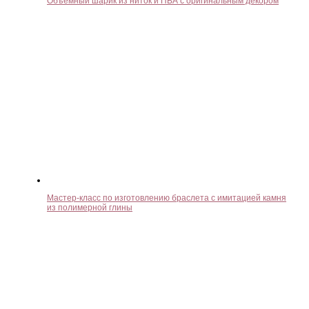
Объемный шарик из ниток и ПВА с оригинальным декором
Мастер-класс по изготовлению браслета с имитацией камня
из полимерной глины