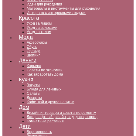
Мастер-классы
Идеи для рукоделия
Материалы и инструменты для рукоделия
Интервью с интересными людьми
Красота
Уход за лицом
Уход за волосами
Уход за телом
Мода
Аксессуары
Обувь
Одежда
Шопинг
Деньги
Карьера
Советы по экономии
Как заработать дома
Кухня
Закуски
Блюда для ленивых
Салаты
Десерты
Кофе, чай и другие напитки
Дом
Дизайн интерьера и советы по ремонту
Ландшафтный дизайн, сад, дача, огород
Комнатные растения
Дети
Беременность