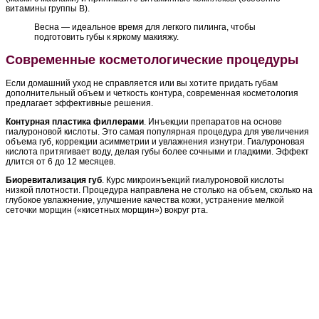
витамины группы B).
Весна — идеальное время для легкого пилинга, чтобы
подготовить губы к яркому макияжу.
Современные косметологические процедуры
Если домашний уход не справляется или вы хотите придать губам
дополнительный объем и четкость контура, современная косметология
предлагает эффективные решения.
Контурная пластика филлерами
. Инъекции препаратов на основе
гиалуроновой кислоты. Это самая популярная процедура для увеличения
объема губ, коррекции асимметрии и увлажнения изнутри. Гиалуроновая
кислота притягивает воду, делая губы более сочными и гладкими. Эффект
длится от 6 до 12 месяцев.
Биоревитализация губ
. Курс микроинъекций гиалуроновой кислоты
низкой плотности. Процедура направлена не столько на объем, сколько на
глубокое увлажнение, улучшение качества кожи, устранение мелкой
сеточки морщин («кисетных морщин») вокруг рта.