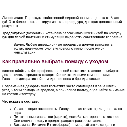
Липофилинг
. Пересадка собственной жировой ткани пациента в область
губ. Это более сложная хирургическая процедура, дающая долгосрочный
результат.
Тредлифтинг
(мезонити). Установка рассасывающихся нитей по контуру
губ для легкой подтяжки и стимуляции выработки собственного коллагена.
Важно: Любые инъекционные процедуры должен выполнять
только врач-косметолог в условиях клиники после очной
консультации.
Как правильно выбрать помаду с уходом
сложно обойтись без профессиональной косметики, главное – выбирать
декоративные средства с защитой и питательными компонентами.
Главное в декоративной помаде – не цена и бренд, а состав.
Современная декоративная косметика часто совмещает в себе цвет и
уход. Чтобы помада не вредила, а приносила пользу, обращайте внимание
на состав и текстуру.
Что искать в составе:
Увлажняющие компоненты. Гиалуроновая кислота, глицерин, алоэ
вера.
Питательные масла: ши (карите), жожоба, касторовое, кокосовое.
Они смягчают кожу и предотвращают растрескивание.
Витамины. Витамин Е (токоферол) — мощный антиоксидант и