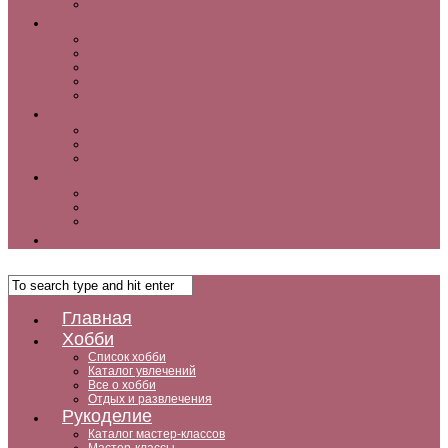
Как заработать дома
Кухня
Закуски
Блюда для ленивых
Салаты
Десерты
Кофе, чай и другие напитки
Дом
Дизайн интерьера и советы по ремонту
Ландшафтный дизайн, сад, дача, огород
Комнатные растения
Дети
Беременность
Воспитание
Досуг и развитие
Мужчины
Главная
Хобби
Список хобби
Каталог увлечений
Все о хобби
Отдых и развлечения
Рукоделие
Каталог мастер-классов