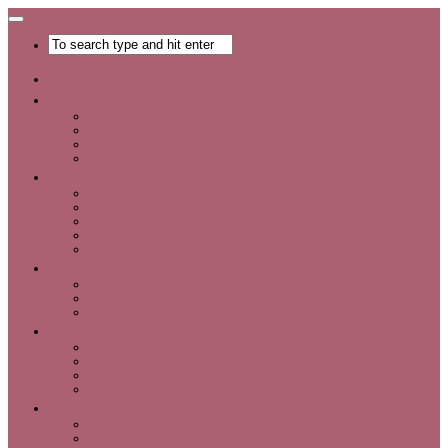
Главная
Хобби
Список хобби
Каталог увлечений
Все о хобби
Отдых и развлечения
Рукоделие
Каталог мастер-классов
Мастер-классы
Идеи для рукоделия
Материалы и инструменты для рукоделия
Интервью с интересными людьми
Красота
Уход за лицом
Уход за волосами
Уход за телом
Мода
Аксессуары
Обувь
Одежда
Шопинг
Деньги
Карьера
Советы по экономии