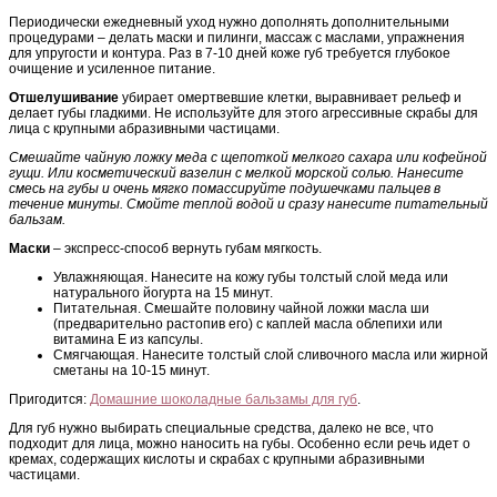
Периодически ежедневный уход нужно дополнять дополнительными
процедурами – делать маски и пилинги, массаж с маслами, упражнения
для упругости и контура. Раз в 7-10 дней коже губ требуется глубокое
очищение и усиленное питание.
Отшелушивание
убирает омертвевшие клетки, выравнивает рельеф и
делает губы гладкими. Не используйте для этого агрессивные скрабы для
лица с крупными абразивными частицами.
Смешайте чайную ложку меда с щепоткой мелкого сахара или кофейной
гущи. Или косметический вазелин с мелкой морской солью. Нанесите
смесь на губы и очень мягко помассируйте подушечками пальцев в
течение минуты. Смойте теплой водой и сразу нанесите питательный
бальзам.
Маски
– экспресс-способ вернуть губам мягкость.
Увлажняющая. Нанесите на кожу губы толстый слой меда или
натурального йогурта на 15 минут.
Питательная. Смешайте половину чайной ложки масла ши
(предварительно растопив его) с каплей масла облепихи или
витамина Е из капсулы.
Смягчающая. Нанесите толстый слой сливочного масла или жирной
сметаны на 10-15 минут.
Пригодится:
Домашние шоколадные бальзамы для губ
.
Для губ нужно выбирать специальные средства, далеко не все, что
подходит для лица, можно наносить на губы. Особенно если речь идет о
кремах, содержащих кислоты и скрабах с крупными абразивными
частицами.