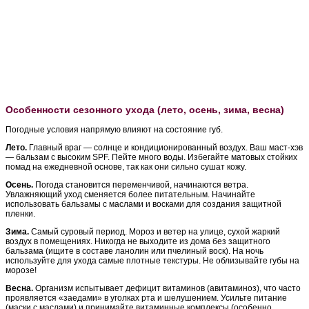
Особенности сезонного ухода (лето, осень, зима, весна)
Погодные условия напрямую влияют на состояние губ.
Лето.
Главный враг — солнце и кондиционированный воздух. Ваш маст-хэв
— бальзам с высоким SPF. Пейте много воды. Избегайте матовых стойких
помад на ежедневной основе, так как они сильно сушат кожу.
Осень.
Погода становится переменчивой, начинаются ветра.
Увлажняющий уход сменяется более питательным. Начинайте
использовать бальзамы с маслами и восками для создания защитной
пленки.
Зима.
Самый суровый период. Мороз и ветер на улице, сухой жаркий
воздух в помещениях. Никогда не выходите из дома без защитного
бальзама (ищите в составе ланолин или пчелиный воск). На ночь
используйте для ухода самые плотные текстуры. Не облизывайте губы на
морозе!
Весна.
Организм испытывает дефицит витаминов (авитаминоз), что часто
проявляется «заедами» в уголках рта и шелушением. Усильте питание
(маски с маслами) и принимайте витаминные комплексы (особенно